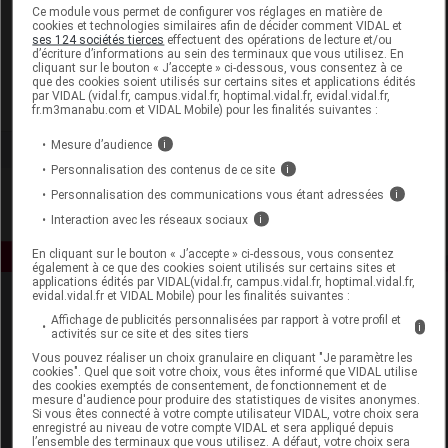
Laboratoire
Ce module vous permet de configurer vos réglages en matière de
cookies et technologies similaires afin de décider comment VIDAL et
ses 124 sociétés tierces
effectuent des opérations de lecture et/ou
d’écriture d’informations au sein des terminaux que vous utilisez. En
Havea Pharma
cliquant sur le bouton « J’accepte » ci-dessous, vous consentez à ce
que des cookies soient utilisés sur certains sites et applications édités
par VIDAL (vidal.fr, campus.vidal.fr, hoptimal.vidal.fr, evidal.vidal.fr,
Voir la fiche laboratoire
fr.m3manabu.com et VIDAL Mobile) pour les finalités suivantes :
Mesure d’audience
i
Personnalisation des contenus de ce site
i
Personnalisation des communications vous étant adressées
i
Interaction avec les réseaux sociaux
i
En cliquant sur le bouton « J’accepte » ci-dessous, vous consentez
également à ce que des cookies soient utilisés sur certains sites et
applications édités par VIDAL(vidal.fr, campus.vidal.fr, hoptimal.vidal.fr,
evidal.vidal.fr et VIDAL Mobile) pour les finalités suivantes :
Affichage de publicités personnalisées par rapport à votre profil et
i
activités sur ce site et des sites tiers
Vous pouvez réaliser un choix granulaire en cliquant "Je paramètre les
cookies". Quel que soit votre choix, vous êtes informé que VIDAL utilise
des cookies exemptés de consentement, de fonctionnement et de
mesure d'audience pour produire des statistiques de visites anonymes.
Espace produit
Si vous êtes connecté à votre compte utilisateur VIDAL, votre choix sera
enregistré au niveau de votre compte VIDAL et sera appliqué depuis
Boutique
l’ensemble des terminaux que vous utilisez. A défaut, votre choix sera