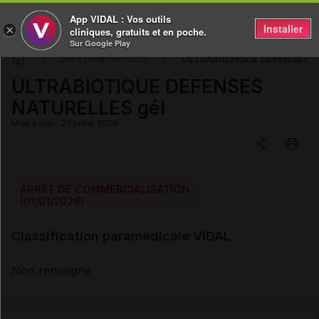
App VIDAL : Vos outils
Installer
×
cliniques, gratuits et en poche.
Sur Google Play
ULTRABIOTIQUE DEFENSES N
DM & Parapharmacie
ULTRABIOTIQUE DEFENSES
NATURELLES gél
Mise à jour : 23 juillet 2026
Copier l'url
ARRÊT DE COMMERCIALISATION
(01/01/2026)
Email
Classification paramédicale VIDAL
Non renseigné