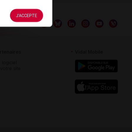
J'ACCEPTE
rtenaires
Vidal Mobile
 logiciel
votre site