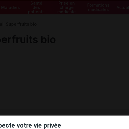
Santé
Prise en
Formations
Maladies
des
charge
Actual
médicales
patients
médicale
il Superfruits bio
erfruits bio
ministratives
pecte votre vie privée