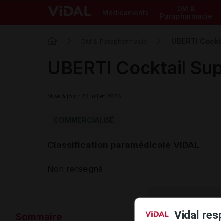
DM &
Médicaments
Parapharmacie
UBERTI Cockta
DM & Parapharmacie
UBERTI Cocktail Sup
Mise à jour : 23 juillet 2026
COMMERCIALISÉ
Classification paramédicale VIDAL
Non renseigné
Données ad
Vidal res
Sommaire