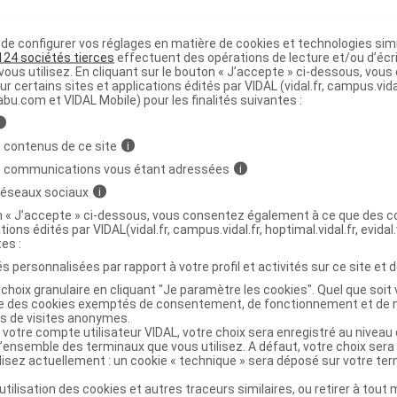
e configurer vos réglages en matière de cookies et technologies simil
tail Superfruits bio Sach/250g
C
124 sociétés tierces
effectuent des opérations de lecture et/ou d’écr
ous utilisez. En cliquant sur le bouton « J’accepte » ci-dessous, vou
ur certains sites et applications édités par VIDAL (vidal.fr, campus.vidal.
abu.com et VIDAL Mobile) pour les finalités suivantes :
3760048990721
r
Sicobel
i
NR
 contenus de ce site
i
s communications vous étant adressées
i
 réseaux sociaux
i
on « J’accepte » ci-dessous, vous consentez également à ce que des co
tions édités par VIDAL(vidal.fr, campus.vidal.fr, hoptimal.vidal.fr, evidal.
tail Superfruits bio Sach/400g
C
tes :
s personnalisées par rapport à votre profil et activités sur ce site et d
choix granulaire en cliquant "Je paramètre les cookies". Quel que soit 
3760048990219
ise des cookies exemptés de consentement, de fonctionnement et de 
es de visites anonymes.
r
Sicobel
 votre compte utilisateur VIDAL, votre choix sera enregistré au nivea
NR
l’ensemble des terminaux que vous utilisez. A défaut, votre choix ser
ilisez actuellement : un cookie « technique » sera déposé sur votre te
’utilisation des cookies et autres traceurs similaires, ou retirer à tou