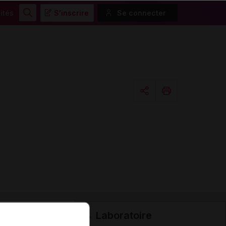
ités
S'inscrire
Se connecter
Rechercher
Copier l'url
Email
Laboratoire