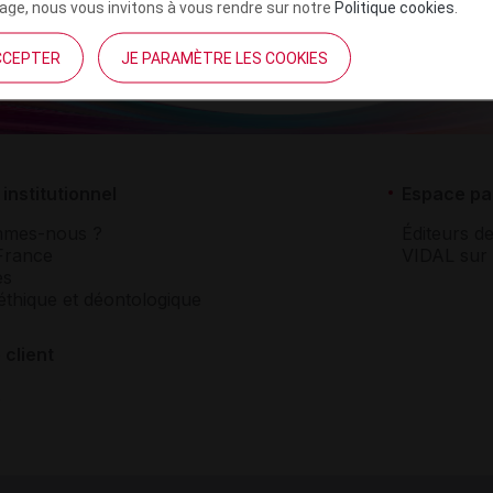
ge, nous vous invitons à vous rendre sur notre
Politique cookies
.
CCEPTER
JE PARAMÈTRE LES COOKIES
institutionnel
Espace pa
mmes-nous ?
Éditeurs de
France
VIDAL sur 
es
éthique et déontologique
 client