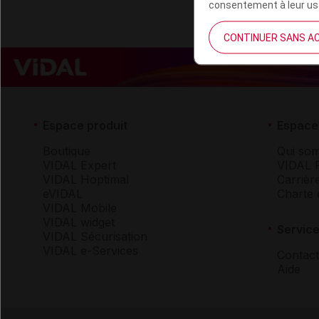
consentement à leur usa
CONTINUER SANS A
Espace produit
Espace 
Boutique
Qui so
VIDAL Expert
VIDAL 
VIDAL Hoptimal
Carrièr
eVIDAL
Charte 
VIDAL Mobile
VIDAL widget
Service
VIDAL Sécurisation
VIDAL e-Services
Contact
Aide