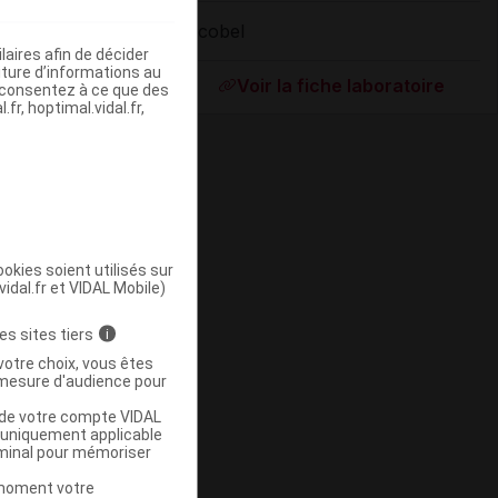
Sicobel
aires afin de décider
ommercialisé
iture d’informations au
Voir la fiche laboratoire
s consentez à ce que des
fr, hoptimal.vidal.fr,
okies soient utilisés sur
vidal.fr et VIDAL Mobile)
ommercialisé
es sites tiers
i
votre choix, vous êtes
mesure d'audience pour
u de votre compte VIDAL
a uniquement applicable
rminal pour mémoriser
t moment votre