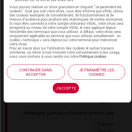
Loprofin Subst
Vous pouvez réaliser un choix granulaire en cliquant "Je paramètre les
Loprofin Subst
cookies". Quel que soit votre choix, vous êtes informé que VIDAL utilise
des cookies exemptés de consentement, de fonctionnement et de
d'œuf
mesure d'audience pour produire des statistiques de visites anonymes.
Loprofin Céréal
Si vous êtes connecté à votre compte utilisateur VIDAL, votre choix sera
Maladies héréditaires
enregistré au niveau de votre compte VIDAL et sera appliqué depuis
Loops
l’ensemble des terminaux que vous utilisez. A défaut, votre choix sera
du métabolisme
uniquement applicable au terminal que vous utilisez actuellement : un
Loprofin Céréa
cookie « technique » sera déposé sur votre terminal pour mémoriser
des acides aminés,
votre choix.
Loprofin Crack
Maladies rénales
Pour en savoir plus sur l’utilisation des cookies et autres traceurs
(Nature, Herbe
similaires, ou retirer à tout moment votre consentement à leur usage,
nous vous invitons à vous rendre sur notre
Politique cookies
.
Loprofin Spaghe
Loprofin Fusilli
CONTINUER SANS
JE PARAMÈTRE LES
Loprofin Penn
ACCEPTER
COOKIES
Loprofin Tagliat
Loprofin Lasag
J'ACCEPTE
Loprofin Pâtes
Pasta
Mélanges spéciaux d'acides aminés spécifiques
Elemental 028 
(Neutre)