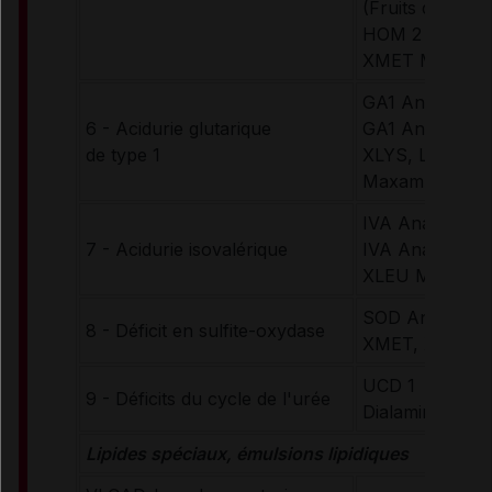
(Fruits des bois
HOM 2 Secund
XMET Maxam
GA1 Anamix Inf
6 - Acidurie glutarique
GA1 Anamix Ju
de type 1
XLYS, Low TR
Maxamum
IVA Anamix Inf
7 - Acidurie isovalérique
IVA Anamix Ju
XLEU Maxamu
SOD Anamix In
8 - Déficit en sulfite-oxydase
XMET, XCYS M
UCD 1
9 - Déficits du cycle de l'urée
Dialamine (arô
Lipides spéciaux, émulsions lipidiques