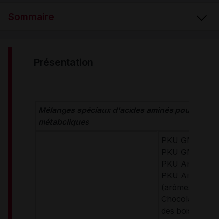
Sommaire
PRÉSENTATION
présentation
RENSEIGNEMENTS ADMINISTRATIFS
Mélanges spéciaux d'acides aminés pour malad
Données administratives
métaboliques
PKU GMPro Liq
PKU GMPro Mix
PKU Anamix In
PKU Anamix Ju
(arômes : Neut
Chocolat, Vanill
des bois)