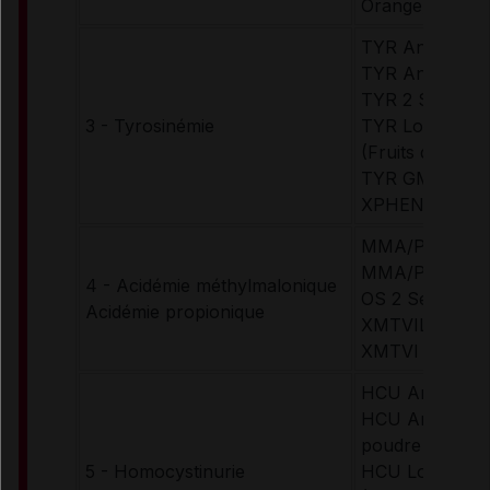
Orange)
TYR Anamix In
TYR Anamix Ju
TYR 2 Secund
3 - Tyrosinémie
TYR Lophlex L
(Fruits des bois
TYR GMPro Mix
XPHEN, TYR 
MMA/PA Anami
MMA/PA Anami
4 - Acidémie méthylmalonique
OS 2 Secunda
Acidémie propionique
XMTVIL Maxam
XMTVI Maxam
HCU Anamix In
HCU Anamix Ju
poudre (arôme
5 - Homocystinurie
HCU Lophlex L