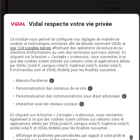
Seravit pédiatr
Vitamines, minéraux,
(Neutre)
Vidal respecte votre vie privée
oligoéléments
Phlexy-Vits (sa
comprimés)
Ce module vous permet de configurer vos réglages en matière de
Hypercalcémies
cookies et technologies similaires afin de décider comment VIDAL et
Locasol
ses 124 sociétés tierces
effectuent des opérations de lecture et/ou
Hypervitaminose D
d’écriture d’informations au sein des terminaux que vous utilisez. En
cliquant sur le bouton « J’accepte » ci-dessous, vous consentez à ce
que des cookies soient utilisés sur certains sites et applications édités
Produits énergétiques glucido-lipidiques sans p
par VIDAL (vidal.fr, campus.vidal.fr, hoptimal.vidal.fr, evidal.vidal.fr,
Prévention des décompensations
fr.m3manabu.com et VIDAL Mobile) pour les finalités suivantes :
Mesure d’audience
Energivit
i
Énergie glucido-lipidique
Duocal Super 
Personnalisation des contenus de ce site
i
Personnalisation des communications vous étant adressées
i
Gamme hypoprotidique Loprofin
Interaction avec les réseaux sociaux
i
Loprofin SnoP
En cliquant sur le bouton « J’accepte » ci-dessous, vous consentez
également à ce que des cookies soient utilisés sur certains sites et
Loprofin Gâtea
applications édités par VIDAL(vidal.fr, campus.vidal.fr, hoptimal.vidal.fr,
Loprofin Farine
evidal.vidal.fr et VIDAL Mobile) pour les finalités suivantes :
Hypoprotidique
Affichage de publicités personnalisées par rapport à votre profil et
i
activités sur ce site et des sites tiers