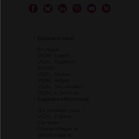
Espace produit
Boutique
VIDAL Expert
VIDAL Hoptimal
eVIDAL
VIDAL Mobile
VIDAL widget
VIDAL Sécurisation
VIDAL e-Services
Espace institutionnel
Qui sommes-nous ?
VIDAL France
Carrières
Charte éthique et
déontologique