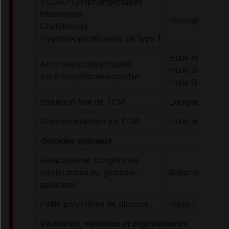
VLCAD-Lymphangectasies
intestinales
Monogen
Chylothorax
Hyperlipoprotéinémie de type 1
Huile de Loren
Adrénoleucodystrophie
Huile GTE
Adrénomyéloneuropathie
Huile GTO
Émulsion fine de TCM
Liquigen
Supplémentation en TCM
Huile de TCM
Glucides spéciaux
Galactosémie congénitale
Intolérances au glucose-
Galactomin 19
galactose
Petits polymères de glucose
Maxijul Super 
Vitamines, minéraux et oligoéléments