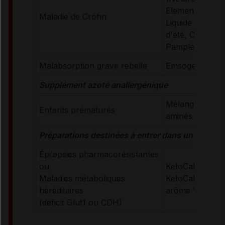
Elemental 028 
Maladie de Crohn
Liquide (arômes 
d'été, Orange-
Pamplemousse
Malabsorption grave rebelle
Emsogen (Neut
Supplément azoté anallergénique
Mélange spécial
Enfants prématurés
aminés
Préparations destinées à entrer dans un régime
Épilepsies pharmacorésistantes
ou
KetoCal 3:1 (Ne
Maladies métaboliques
KetoCal 4:1 (Ne
héréditaires
arôme Vanille)
(déficit Glut1 ou CDH)