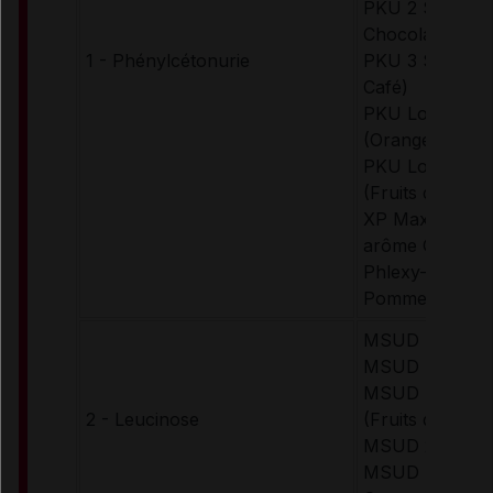
PKU 2 Shake (
Chocolat, Frais
1 - Phénylcétonurie
PKU 3 Shake (
Café)
PKU Lophlex L
(Orange, Tropic
PKU Lophlex L
(Fruits des bois
XP Maxamum (
arôme Orange)
Phlexy-10 sach
Pomme-Cassis)
MSUD Anamix I
MSUD Anamix 
MSUD Lophlex
2 - Leucinose
(Fruits des bois
MSUD 2 Secun
MSUD Maxamu