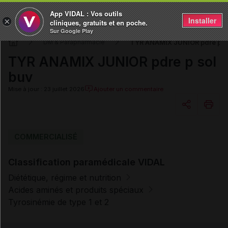
App VIDAL : Vos outils
Installer
×
cliniques, gratuits et en poche.
Sur Google Play
TYR ANAMIX JUNIOR pdre p s
DM & Parapharmacie
TYR ANAMIX JUNIOR pdre p sol
buv
Mise à jour : 23 juillet 2026
Ajouter un commentaire
Copier l'url
COMMERCIALISÉ
Classification paramédicale VIDAL
Email
Diététique, régime et nutrition
Acides aminés et produits spéciaux
Tyrosinémie de type 1 et 2