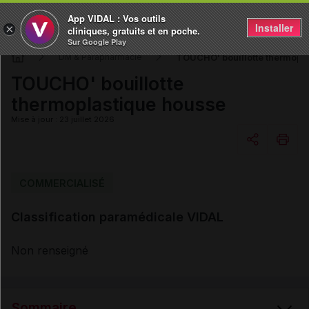
App VIDAL : Vos outils
Installer
×
cliniques, gratuits et en poche.
Sur Google Play
TOUCHO' bouillotte thermopl
DM & Parapharmacie
TOUCHO' bouillotte
thermoplastique housse
Mise à jour : 23 juillet 2026
Copier l'url
COMMERCIALISÉ
Classification paramédicale VIDAL
Email
Non renseigné
Sommaire