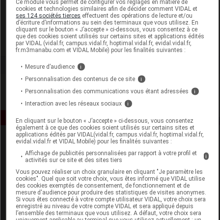
Ce module vous permet de configurer vos réglages en matière de
cookies et technologies similaires afin de décider comment VIDAL et
ses 124 sociétés tierces
effectuent des opérations de lecture et/ou
Laboratoire Marque Verte
d’écriture d’informations au sein des terminaux que vous utilisez. En
cliquant sur le bouton « J’accepte » ci-dessous, vous consentez à ce
que des cookies soient utilisés sur certains sites et applications édités
Voir la fiche laboratoire
par VIDAL (vidal.fr, campus.vidal.fr, hoptimal.vidal.fr, evidal.vidal.fr,
fr.m3manabu.com et VIDAL Mobile) pour les finalités suivantes :
Mesure d’audience
i
Personnalisation des contenus de ce site
i
Personnalisation des communications vous étant adressées
i
Interaction avec les réseaux sociaux
i
En cliquant sur le bouton « J’accepte » ci-dessous, vous consentez
également à ce que des cookies soient utilisés sur certains sites et
applications édités par VIDAL(vidal.fr, campus.vidal.fr, hoptimal.vidal.fr,
evidal.vidal.fr et VIDAL Mobile) pour les finalités suivantes :
Affichage de publicités personnalisées par rapport à votre profil et
i
activités sur ce site et des sites tiers
Vous pouvez réaliser un choix granulaire en cliquant "Je paramètre les
cookies". Quel que soit votre choix, vous êtes informé que VIDAL utilise
des cookies exemptés de consentement, de fonctionnement et de
Espace produit
mesure d'audience pour produire des statistiques de visites anonymes.
Si vous êtes connecté à votre compte utilisateur VIDAL, votre choix sera
enregistré au niveau de votre compte VIDAL et sera appliqué depuis
Boutique
l’ensemble des terminaux que vous utilisez. A défaut, votre choix sera
VIDAL Expert
uniquement applicable au terminal que vous utilisez actuellement : un