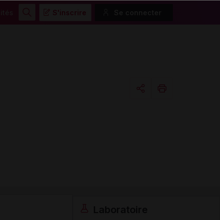
ités
S'inscrire
Se connecter
Rechercher
Copier l'url
Email
Laboratoire