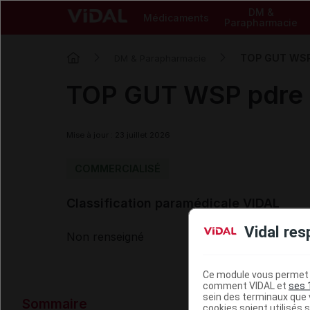
DM &
Médicaments
Parapharmacie
TOP GUT WSP p
DM & Parapharmacie
TOP GUT WSP pdre or
Mise à jour : 23 juillet 2026
COMMERCIALISÉ
Classification paramédicale VIDAL
Vidal res
Non renseigné
Ce module vous permet d
comment VIDAL et
ses 
Données ad
sein des terminaux que v
Sommaire
cookies soient utilisés s