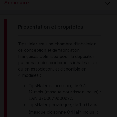
Sommaire
PRÉSENTATION ET PROPRIÉTÉS
présentation et propriétés
INDICATIONS
TipsHaler est une chambre d'inhalation
de conception et de fabrication
MODE D'EMPLOI
françaises optimisée pour la déposition
pulmonaire des corticoïdes inhalés seuls
ou en association, et disponible en
RENSEIGNEMENTS ADMINISTRATIFS
4 modèles :
TipsHaler nourrisson, de 0 à
Données administratives
12 mois (masque nourrisson inclus) :
EAN 3760079800822.
TipsHaler pédiatrique, de 1 à 6 ans
®
(masque cloisonné OrHal
inclus) :