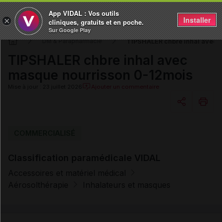
App VIDAL : Vos outils
Installer
×
cliniques, gratuits et en poche.
Sur Google Play
TIPSHALER chbre inhal avec 
DM & Parapharmacie
TIPSHALER chbre inhal avec
masque nourrisson 0-12mois
Mise à jour : 23 juillet 2026
Ajouter un commentaire
Copier l'url
COMMERCIALISÉ
Classification paramédicale VIDAL
Email
Accessoires et matériel médical
Aérosolthérapie
Inhalateurs et masques