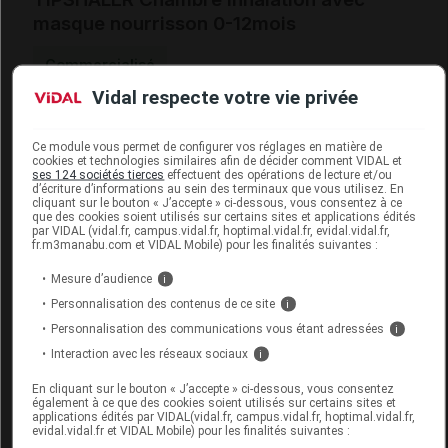
masque nourrisson 0-12mois
Commercialisé
Vidal respecte votre vie privée
Code ACL
9690006
Code EAN
3760079800822
Ce module vous permet de configurer vos réglages en matière de
cookies et technologies similaires afin de décider comment VIDAL et
Labo. Distributeur
PediAct
ses 124 sociétés tierces
effectuent des opérations de lecture et/ou
d’écriture d’informations au sein des terminaux que vous utilisez. En
cliquant sur le bouton « J’accepte » ci-dessous, vous consentez à ce
que des cookies soient utilisés sur certains sites et applications édités
par VIDAL (vidal.fr, campus.vidal.fr, hoptimal.vidal.fr, evidal.vidal.fr,
fr.m3manabu.com et VIDAL Mobile) pour les finalités suivantes :
Code
Code
Nature
Désignation
Mesure d’audience
i
LPPR
prestation
prestation
Personnalisation des contenus de ce site
i
Personnalisation des communications vous étant adressées
i
Interaction avec les réseaux sociaux
i
CHAMBRE
D'INHALATION,
appareillag
En cliquant sur le bouton « J’accepte » ci-dessous, vous consentez
également à ce que des cookies soient utilisés sur certains sites et
6126653
RESPIRATOIRE,
AAR
d'assistanc
applications édités par VIDAL(vidal.fr, campus.vidal.fr, hoptimal.vidal.fr,
AGE <6
respiratoir
evidal.vidal.fr et VIDAL Mobile) pour les finalités suivantes :