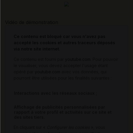
Vidéo de démonstration
Ce contenu est bloqué car vous n'avez pas
accepté les cookies et autres traceurs déposés
via notre site internet.
Ce contenu est fourni par
youtube.com
. Pour pouvoir
le visualiser, vous devez accepter l'usage étant
opéré par
youtube.com
avec vos données, qui
pourront être utilisées pour les finalités suivantes :
Interactions avec les réseaux sociaux ;
Affichage de publicités personnalisées par
rapport à votre profil et activités sur ce site et
des sites tiers.
En cliquant sur «
Configurer les cookies
», vous