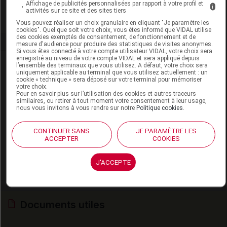
ANS,PROTECSOM
Affichage de publicités personnalisées par rapport à votre profil et
i
activités sur ce site et des sites tiers
Vous pouvez réaliser un choix granulaire en cliquant "Je paramètre les
cookies". Quel que soit votre choix, vous êtes informé que VIDAL utilise
des cookies exemptés de consentement, de fonctionnement et de
mesure d'audience pour produire des statistiques de visites anonymes.
Si vous êtes connecté à votre compte utilisateur VIDAL, votre choix sera
enregistré au niveau de votre compte VIDAL et sera appliqué depuis
Laboratoire
l’ensemble des terminaux que vous utilisez. A défaut, votre choix sera
uniquement applicable au terminal que vous utilisez actuellement : un
cookie « technique » sera déposé sur votre terminal pour mémoriser
votre choix.
Laboratoire PEDIACT
Pour en savoir plus sur l’utilisation des cookies et autres traceurs
similaires, ou retirer à tout moment votre consentement à leur usage,
38-42, rue Gallieni. 92600 Asnières-sur-Seine
nous vous invitons à vous rendre sur notre
Politique cookies
.
Tél : 01 76 21 61 20. Fax : 01 78 76 98 64
Site web :
CONTINUER SANS
JE PARAMÈTRE LES
ACCEPTER
COOKIES
http://www.pediact.com
J'ACCEPTE
Voir la fiche laboratoire
Documents utiles