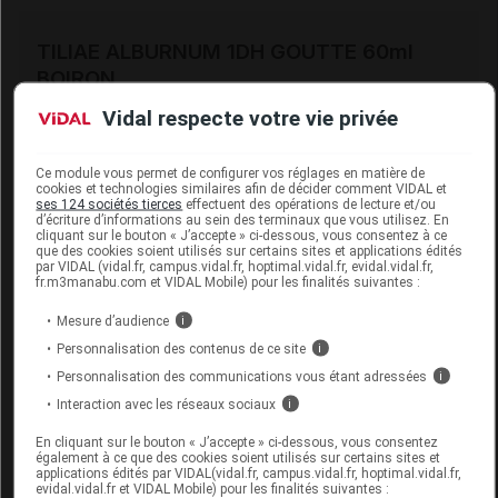
TILIAE ALBURNUM 1DH GOUTTE 60ml
BOIRON
Vidal respecte votre vie privée
Commercialisé
Ce module vous permet de configurer vos réglages en matière de
Code 13
3400388744812
cookies et technologies similaires afin de décider comment VIDAL et
ses 124 sociétés tierces
effectuent des opérations de lecture et/ou
Labo. Distributeur
Boiron
d’écriture d’informations au sein des terminaux que vous utilisez. En
cliquant sur le bouton « J’accepte » ci-dessous, vous consentez à ce
Remboursement
NR
que des cookies soient utilisés sur certains sites et applications édités
par VIDAL (vidal.fr, campus.vidal.fr, hoptimal.vidal.fr, evidal.vidal.fr,
fr.m3manabu.com et VIDAL Mobile) pour les finalités suivantes :
Mesure d’audience
i
Personnalisation des contenus de ce site
i
TILIAE ALBURNUM 1DH TRIT. 60g
Personnalisation des communications vous étant adressées
i
BOIRON
Interaction avec les réseaux sociaux
i
Commercialisé
En cliquant sur le bouton « J’accepte » ci-dessous, vous consentez
également à ce que des cookies soient utilisés sur certains sites et
applications édités par VIDAL(vidal.fr, campus.vidal.fr, hoptimal.vidal.fr,
evidal.vidal.fr et VIDAL Mobile) pour les finalités suivantes :