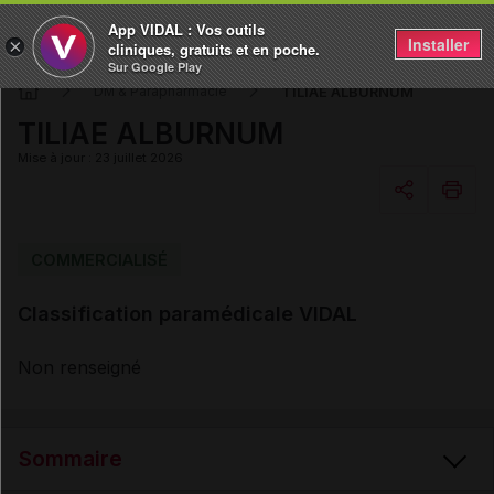
App VIDAL : Vos outils
Installer
×
cliniques, gratuits et en poche.
Sur Google Play
TILIAE ALBURNUM
DM & Parapharmacie
TILIAE ALBURNUM
Mise à jour : 23 juillet 2026
Copier l'url
COMMERCIALISÉ
Classification paramédicale VIDAL
Email
Non renseigné
Sommaire