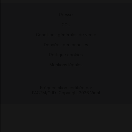
Presse
-
CGU
-
Conditions générales de vente
-
Données personnelles
-
Politique cookies
-
Mentions légales
Fréquentation certifiée par
l'ACPM/OJD
|
Copyright 2026 Vidal