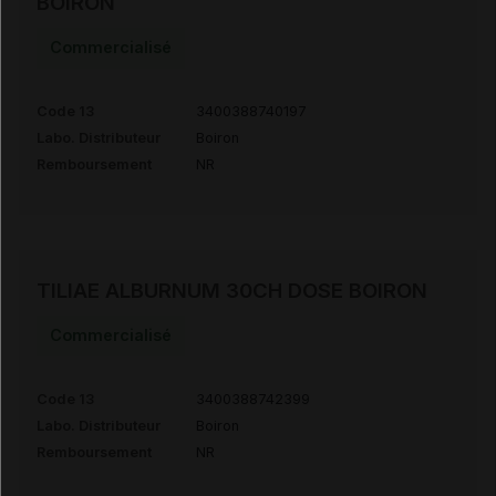
BOIRON
Commercialisé
Code 13
3400388740197
Labo. Distributeur
Boiron
Remboursement
NR
TILIAE ALBURNUM 30CH DOSE BOIRON
Commercialisé
Code 13
3400388742399
Labo. Distributeur
Boiron
Remboursement
NR