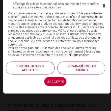
Code 13
3400388747455
Affichage de publicités personnalisées par rapport à votre profil et
i
Labo. Distributeur
Boiron
activités sur ce site et des sites tiers
Remboursement
NR
Vous pouvez réaliser un choix granulaire en cliquant "Je paramètre les
cookies". Quel que soit votre choix, vous êtes informé que VIDAL utilise
des cookies exemptés de consentement, de fonctionnement et de
mesure d'audience pour produire des statistiques de visites anonymes.
Si vous êtes connecté à votre compte utilisateur VIDAL, votre choix sera
enregistré au niveau de votre compte VIDAL et sera appliqué depuis
l’ensemble des terminaux que vous utilisez. A défaut, votre choix sera
uniquement applicable au terminal que vous utilisez actuellement : un
TILIAE ALBURNUM 1DH TUBE BOIRON
cookie « technique » sera déposé sur votre terminal pour mémoriser
votre choix.
Pour en savoir plus sur l’utilisation des cookies et autres traceurs
Commercialisé
similaires, ou retirer à tout moment votre consentement à leur usage,
nous vous invitons à vous rendre sur notre
Politique cookies
.
Code 13
3400388748179
CONTINUER SANS
JE PARAMÈTRE LES
ACCEPTER
COOKIES
Labo. Distributeur
Boiron
Remboursement
NR
J'ACCEPTE
TILIAE ALBURNUM 30CH AMP.BUV. 30u