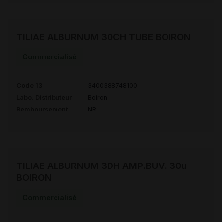
TILIAE ALBURNUM 30CH TUBE BOIRON
Commercialisé
Code 13
3400388748100
Labo. Distributeur
Boiron
Remboursement
NR
TILIAE ALBURNUM 3DH AMP.BUV. 30u
BOIRON
Commercialisé