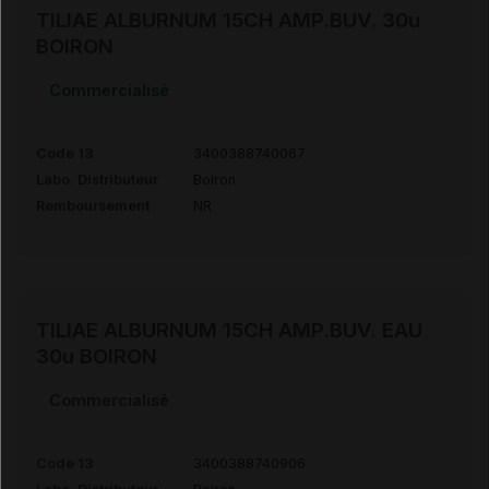
TILIAE ALBURNUM 15CH AMP.BUV. 30u
BOIRON
Commercialisé
Code 13
3400388740067
Labo. Distributeur
Boiron
Remboursement
NR
TILIAE ALBURNUM 15CH AMP.BUV. EAU
30u BOIRON
Commercialisé
Code 13
3400388740906