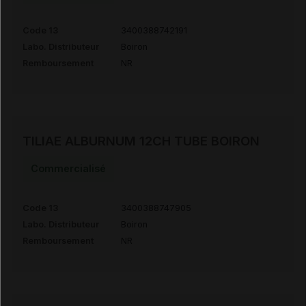
Code 13
3400388742191
Labo. Distributeur
Boiron
Remboursement
NR
TILIAE ALBURNUM 12CH TUBE BOIRON
Commercialisé
Code 13
3400388747905
Labo. Distributeur
Boiron
Remboursement
NR