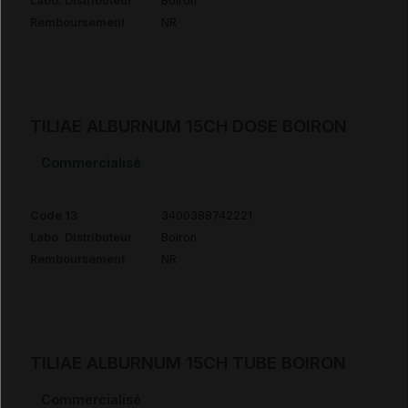
Labo. Distributeur
Boiron
Remboursement
NR
TILIAE ALBURNUM 15CH DOSE BOIRON
Commercialisé
Code 13
3400388742221
Labo. Distributeur
Boiron
Remboursement
NR
TILIAE ALBURNUM 15CH TUBE BOIRON
Commercialisé