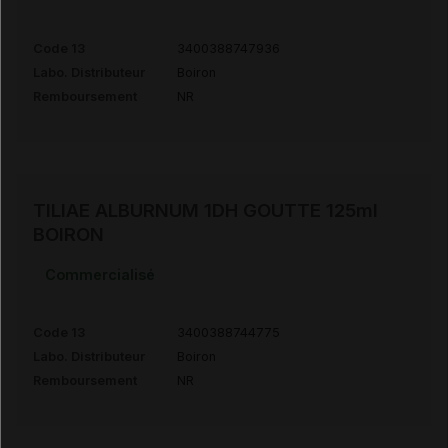
Code 13
3400388747936
Labo. Distributeur
Boiron
Remboursement
NR
TILIAE ALBURNUM 1DH GOUTTE 125ml
BOIRON
Commercialisé
Code 13
3400388744775
Labo. Distributeur
Boiron
Remboursement
NR