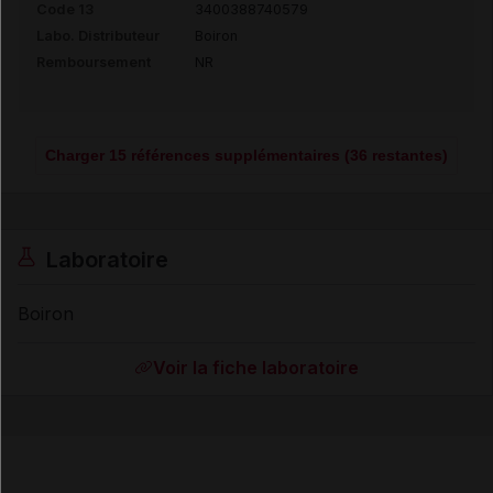
Code 13
3400388740579
Labo. Distributeur
Boiron
Remboursement
NR
Charger 15 références supplémentaires (36 restantes)
Laboratoire
Boiron
Voir la fiche laboratoire