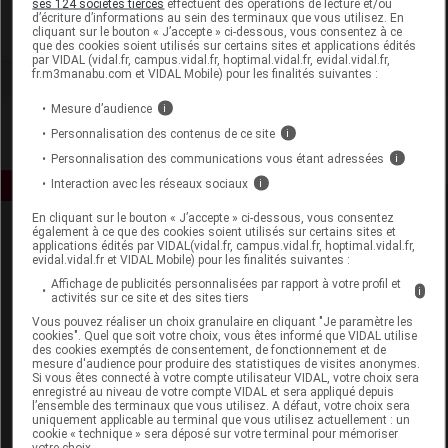
ses 124 sociétés tierces
effectuent des opérations de lecture et/ou
d’écriture d’informations au sein des terminaux que vous utilisez. En
cliquant sur le bouton « J’accepte » ci-dessous, vous consentez à ce
Voir la fiche laboratoire
que des cookies soient utilisés sur certains sites et applications édités
par VIDAL (vidal.fr, campus.vidal.fr, hoptimal.vidal.fr, evidal.vidal.fr,
fr.m3manabu.com et VIDAL Mobile) pour les finalités suivantes :
Mesure d’audience
i
Personnalisation des contenus de ce site
i
Personnalisation des communications vous étant adressées
i
Interaction avec les réseaux sociaux
i
En cliquant sur le bouton « J’accepte » ci-dessous, vous consentez
également à ce que des cookies soient utilisés sur certains sites et
applications édités par VIDAL(vidal.fr, campus.vidal.fr, hoptimal.vidal.fr,
evidal.vidal.fr et VIDAL Mobile) pour les finalités suivantes :
Affichage de publicités personnalisées par rapport à votre profil et
i
activités sur ce site et des sites tiers
Vous pouvez réaliser un choix granulaire en cliquant "Je paramètre les
Espace produit
cookies". Quel que soit votre choix, vous êtes informé que VIDAL utilise
des cookies exemptés de consentement, de fonctionnement et de
mesure d'audience pour produire des statistiques de visites anonymes.
Boutique
Si vous êtes connecté à votre compte utilisateur VIDAL, votre choix sera
VIDAL Expert
enregistré au niveau de votre compte VIDAL et sera appliqué depuis
l’ensemble des terminaux que vous utilisez. A défaut, votre choix sera
VIDAL Hoptimal
uniquement applicable au terminal que vous utilisez actuellement : un
eVIDAL
cookie « technique » sera déposé sur votre terminal pour mémoriser
votre choix.