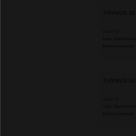
THYMUS SE
Code 13
Labo. Distributeu
Remboursement
THYMUS SE
Code 13
Labo. Distributeu
Remboursement