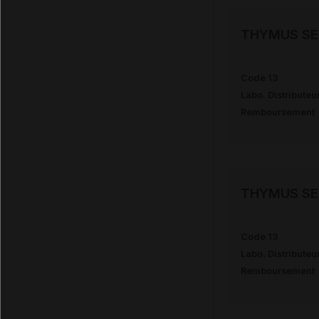
THYMUS SE
Code 13
Labo. Distributeu
Remboursement
THYMUS SE
Code 13
Labo. Distributeu
Remboursement