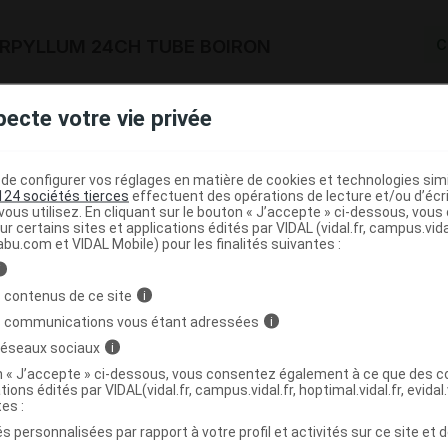
RPYLLUM 24CH TUBE BOIRON
C
3400307368037
pecte votre vie privée
r
Boiron
NR
e configurer vos réglages en matière de cookies et technologies simil
124 sociétés tierces
effectuent des opérations de lecture et/ou d’écr
ous utilisez. En cliquant sur le bouton « J’accepte » ci-dessous, vou
ur certains sites et applications édités par VIDAL (vidal.fr, campus.vidal.
abu.com et VIDAL Mobile) pour les finalités suivantes :
RPYLLUM 30CH DOSE BOIRON
C
i
 contenus de ce site
i
s communications vous étant adressées
i
3400307362394
 réseaux sociaux
i
r
Boiron
on « J’accepte » ci-dessous, vous consentez également à ce que des co
NR
tions édités par VIDAL(vidal.fr, campus.vidal.fr, hoptimal.vidal.fr, evidal.
tes :
s personnalisées par rapport à votre profil et activités sur ce site et d