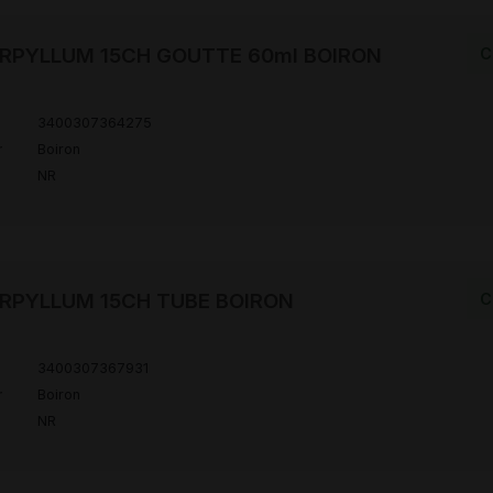
RPYLLUM 15CH GOUTTE 60ml BOIRON
C
3400307364275
r
Boiron
NR
RPYLLUM 15CH TUBE BOIRON
C
3400307367931
r
Boiron
NR