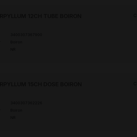
RPYLLUM 12CH TUBE BOIRON
C
3400307367900
r
Boiron
NR
RPYLLUM 15CH DOSE BOIRON
C
3400307362226
r
Boiron
NR