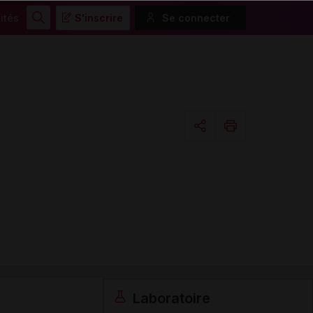
ités
S'inscrire
Se connecter
Rechercher
Copier l'url
Email
Laboratoire