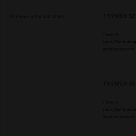
THYMUS SE
Données administratives
Code 13
Labo. Distributeu
Remboursement
THYMUS SE
Code 13
Labo. Distributeu
Remboursement