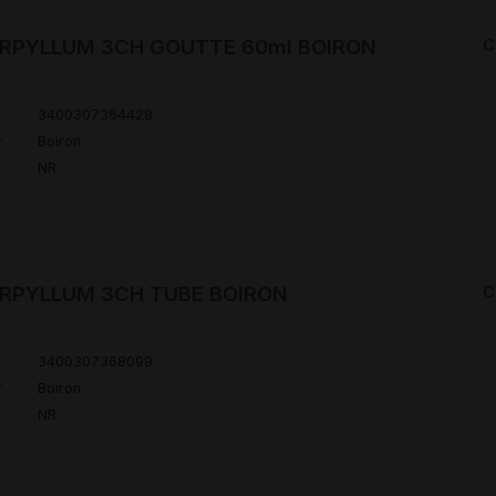
RPYLLUM 3CH GOUTTE 60ml BOIRON
C
3400307364428
r
Boiron
NR
RPYLLUM 3CH TUBE BOIRON
C
3400307368099
r
Boiron
NR