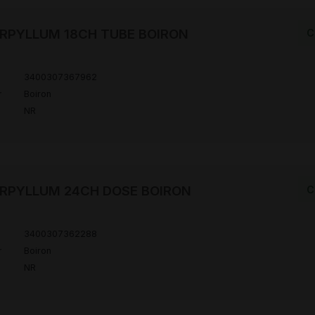
RPYLLUM 18CH TUBE BOIRON
C
3400307367962
r
Boiron
NR
RPYLLUM 24CH DOSE BOIRON
C
3400307362288
r
Boiron
NR