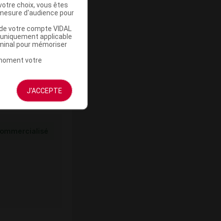
votre choix, vous êtes
mesure d'audience pour
ommercialisé
u de votre compte VIDAL
a uniquement applicable
rminal pour mémoriser
t moment votre
J'ACCEPTE
ommercialisé