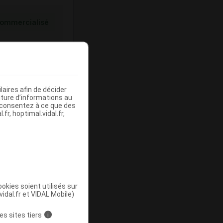
ommercialisé
aires afin de décider
iture d’informations au
s consentez à ce que des
fr, hoptimal.vidal.fr,
ommercialisé
okies soient utilisés sur
vidal.fr et VIDAL Mobile)
es sites tiers
i