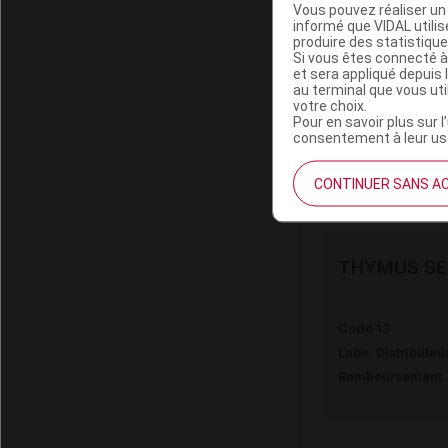
Vous pouvez réaliser un 
informé que VIDAL util
produire des statistiqu
THYMUS SE
Si vous êtes connecté à
et sera appliqué depuis 
au terminal que vous ut
votre choix.
Code 13
Pour en savoir plus sur l
Labo. Distributeu
consentement à leur usa
Remboursement
CONTINUER SANS A
THYMUS SE
Code 13
Labo. Distributeu
Remboursement