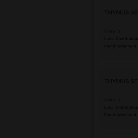
THYMUS SE
Code 13
Labo. Distributeu
Remboursement
THYMUS SE
Code 13
Labo. Distributeu
Remboursement