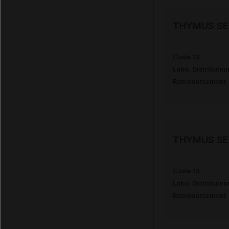
THYMUS SE
Code 13
Labo. Distributeu
Remboursement
THYMUS SE
Code 13
Labo. Distributeu
Remboursement