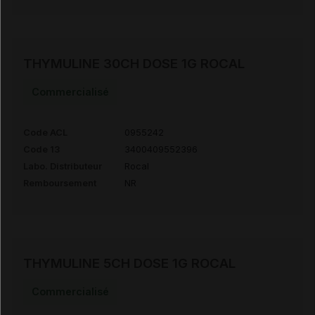
THYMULINE 30CH DOSE 1G ROCAL
Commercialisé
Code ACL
0955242
Code 13
3400409552396
Labo. Distributeur
Rocal
Remboursement
NR
THYMULINE 5CH DOSE 1G ROCAL
Commercialisé