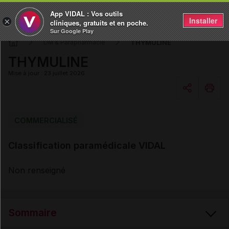
App VIDAL : Vos outils
Installer
×
cliniques, gratuits et en poche.
Sur Google Play
THYMULINE
DM & Parapharmacie
THYMULINE
Mise à jour : 23 juillet 2026
Copier l'url
COMMERCIALISÉ
Classification paramédicale VIDAL
Email
Non renseigné
Sommaire