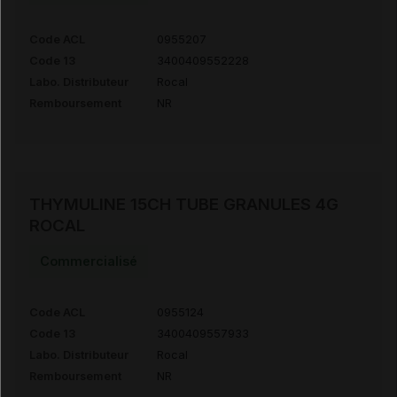
Code ACL
0955207
Code 13
3400409552228
Labo. Distributeur
Rocal
Remboursement
NR
THYMULINE 15CH TUBE GRANULES 4G
ROCAL
Commercialisé
Code ACL
0955124
Code 13
3400409557933
Labo. Distributeur
Rocal
Remboursement
NR