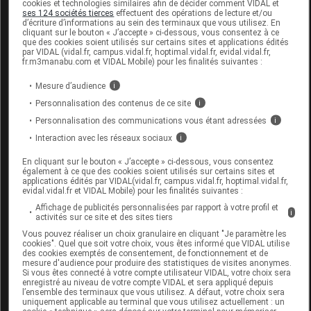
cookies et technologies similaires afin de décider comment VIDAL et
ses 124 sociétés tierces
effectuent des opérations de lecture et/ou
d’écriture d’informations au sein des terminaux que vous utilisez. En
cliquant sur le bouton « J’accepte » ci-dessous, vous consentez à ce
que des cookies soient utilisés sur certains sites et applications édités
THYMULINE 7CH DOSE 1G ROCAL
par VIDAL (vidal.fr, campus.vidal.fr, hoptimal.vidal.fr, evidal.vidal.fr,
fr.m3manabu.com et VIDAL Mobile) pour les finalités suivantes :
Commercialisé
Mesure d’audience
i
Personnalisation des contenus de ce site
i
Code ACL
1955161
Personnalisation des communications vous étant adressées
i
Code 13
3400409552433
Interaction avec les réseaux sociaux
i
Labo. Distributeur
Rocal
En cliquant sur le bouton « J’accepte » ci-dessous, vous consentez
Remboursement
NR
également à ce que des cookies soient utilisés sur certains sites et
applications édités par VIDAL(vidal.fr, campus.vidal.fr, hoptimal.vidal.fr,
evidal.vidal.fr et VIDAL Mobile) pour les finalités suivantes :
Affichage de publicités personnalisées par rapport à votre profil et
i
activités sur ce site et des sites tiers
Vous pouvez réaliser un choix granulaire en cliquant "Je paramètre les
THYMULINE 7CH TUBE GRANULES 4G
cookies". Quel que soit votre choix, vous êtes informé que VIDAL utilise
des cookies exemptés de consentement, de fonctionnement et de
ROCAL
mesure d'audience pour produire des statistiques de visites anonymes.
Si vous êtes connecté à votre compte utilisateur VIDAL, votre choix sera
enregistré au niveau de votre compte VIDAL et sera appliqué depuis
Commercialisé
l’ensemble des terminaux que vous utilisez. A défaut, votre choix sera
uniquement applicable au terminal que vous utilisez actuellement : un