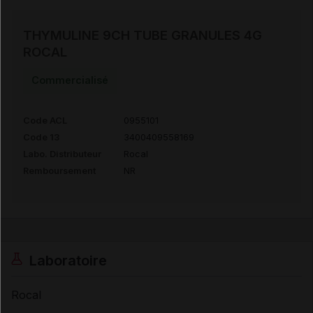
THYMULINE 9CH TUBE GRANULES 4G
ROCAL
Commercialisé
Code ACL
0955101
Code 13
3400409558169
Labo. Distributeur
Rocal
Remboursement
NR
Laboratoire
Rocal