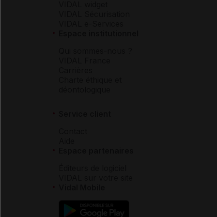
VIDAL widget
VIDAL Sécurisation
VIDAL e-Services
Espace institutionnel
Qui sommes-nous ?
VIDAL France
Carrières
Charte éthique et
déontologique
Service client
Contact
Aide
Espace partenaires
Éditeurs de logiciel
VIDAL sur votre site
Vidal Mobile