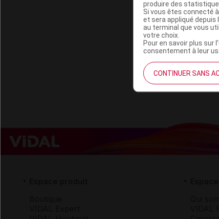
produire des statistiqu
Si vous êtes connecté à
et sera appliqué depuis 
au terminal que vous ut
votre choix.
Pour en savoir plus sur l
consentement à leur usa
CONTINUER SANS A
Espace produit
Espace 
Boutique
Qui so
VIDAL Expert
VIDAL 
VIDAL Hoptimal
Carrièr