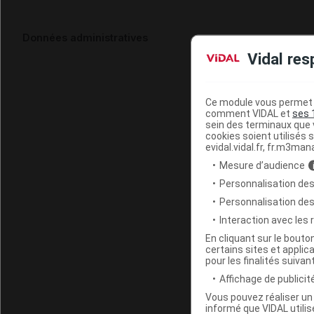
Données administratives
Vidal res
Ce module vous permet d
comment VIDAL et
ses 
sein des terminaux que v
cookies soient utilisés s
evidal.vidal.fr, fr.m3man
Mesure d’audience
Personnalisation des
Personnalisation de
Interaction avec les
En cliquant sur le bout
certains sites et applica
pour les finalités suivan
Affichage de publicité
Vous pouvez réaliser un 
informé que VIDAL util