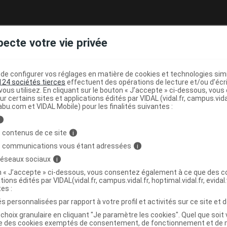
pecte votre vie privée
e configurer vos réglages en matière de cookies et technologies simil
124 sociétés tierces
effectuent des opérations de lecture et/ou d’écr
ous utilisez. En cliquant sur le bouton « J’accepte » ci-dessous, vou
ur certains sites et applications édités par VIDAL (vidal.fr, campus.vidal.
abu.com et VIDAL Mobile) pour les finalités suivantes :
i
 contenus de ce site
i
s communications vous étant adressées
i
 réseaux sociaux
i
on « J’accepte » ci-dessous, vous consentez également à ce que des co
tions édités par VIDAL(vidal.fr, campus.vidal.fr, hoptimal.vidal.fr, evidal.
tes :
s personnalisées par rapport à votre profil et activités sur ce site et d
choix granulaire en cliquant "Je paramètre les cookies". Quel que soit 
ise des cookies exemptés de consentement, de fonctionnement et de 