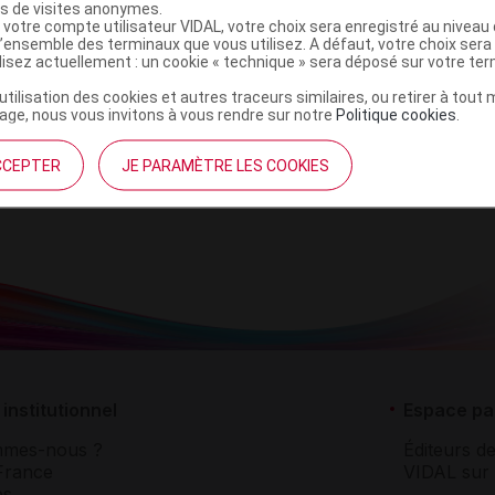
es de visites anonymes.
 votre compte utilisateur VIDAL, votre choix sera enregistré au nivea
l’ensemble des terminaux que vous utilisez. A défaut, votre choix ser
ilisez actuellement : un cookie « technique » sera déposé sur votre te
’utilisation des cookies et autres traceurs similaires, ou retirer à tou
ge, nous vous invitons à vous rendre sur notre
Politique cookies
.
CCEPTER
JE PARAMÈTRE LES COOKIES
institutionnel
Espace pa
mmes-nous ?
Éditeurs de
France
VIDAL sur 
es