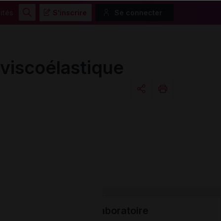
ités
S'inscrire
Se connecter
Rechercher
iscoélastique
Copier l'url
Email
Laboratoire
Données administr