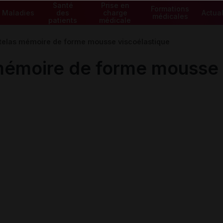
Santé
Prise en
Formations
Maladies
des
charge
Actual
médicales
patients
médicale
las mémoire de forme mousse viscoélastique
moire de forme mousse v