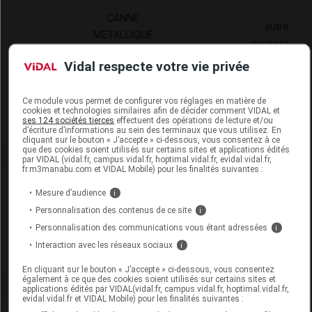
CANNE
autres
METALLIQUE
accessoires
REGL., + APPUI
6230110
AAD
de
Vidal respecte votre vie privée
ANTEBRACH OU
traitement à
POIGNET EN T,
domicile
ACHAT,THUASNE
Ce module vous permet de configurer vos réglages en matière de
cookies et technologies similaires afin de décider comment VIDAL et
ses 124 sociétés tierces
effectuent des opérations de lecture et/ou
d’écriture d’informations au sein des terminaux que vous utilisez. En
cliquant sur le bouton « J’accepte » ci-dessous, vous consentez à ce
que des cookies soient utilisés sur certains sites et applications édités
par VIDAL (vidal.fr, campus.vidal.fr, hoptimal.vidal.fr, evidal.vidal.fr,
fr.m3manabu.com et VIDAL Mobile) pour les finalités suivantes :
Laboratoire
Mesure d’audience
i
Personnalisation des contenus de ce site
i
Thuasne
Personnalisation des communications vous étant adressées
i
Interaction avec les réseaux sociaux
i
Voir la fiche laboratoire
En cliquant sur le bouton « J’accepte » ci-dessous, vous consentez
également à ce que des cookies soient utilisés sur certains sites et
applications édités par VIDAL(vidal.fr, campus.vidal.fr, hoptimal.vidal.fr,
evidal.vidal.fr et VIDAL Mobile) pour les finalités suivantes :