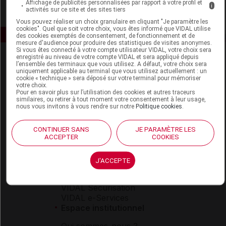
Affichage de publicités personnalisées par rapport à votre profil et
i
activités sur ce site et des sites tiers
Vous pouvez réaliser un choix granulaire en cliquant "Je paramètre les
cookies". Quel que soit votre choix, vous êtes informé que VIDAL utilise
des cookies exemptés de consentement, de fonctionnement et de
mesure d'audience pour produire des statistiques de visites anonymes.
Si vous êtes connecté à votre compte utilisateur VIDAL, votre choix sera
enregistré au niveau de votre compte VIDAL et sera appliqué depuis
l’ensemble des terminaux que vous utilisez. A défaut, votre choix sera
uniquement applicable au terminal que vous utilisez actuellement : un
cookie « technique » sera déposé sur votre terminal pour mémoriser
votre choix.
Pour en savoir plus sur l’utilisation des cookies et autres traceurs
similaires, ou retirer à tout moment votre consentement à leur usage,
nous vous invitons à vous rendre sur notre
Politique cookies
.
Espace produit
Boutique
CONTINUER SANS
JE PARAMÈTRE LES
VIDAL Expert
ACCEPTER
COOKIES
VIDAL Hoptimal
eVIDAL
J'ACCEPTE
VIDAL Mobile
VIDAL widget
VIDAL Sécurisation
VIDAL e-Services
Espace institutionnel
Qui sommes-nous ?