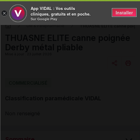
App VIDAL : Vos outils
Installer
×
cliniques, gratuits et en poche.
Sur Google Play
THUASNE ELITE canne poignée
DM & Parapharmacie
THUASNE ELITE canne poignée
Derby métal pliable
Mise à jour : 23 juillet 2026
Copier l'url
COMMERCIALISÉ
Classification paramédicale VIDAL
Email
Non renseigné
Sommaire