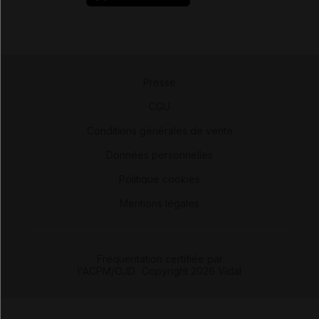
Presse
-
CGU
-
Conditions générales de vente
-
Données personnelles
-
Politique cookies
-
Mentions légales
Fréquentation certifiée par
l'ACPM/OJD
|
Copyright 2026 Vidal