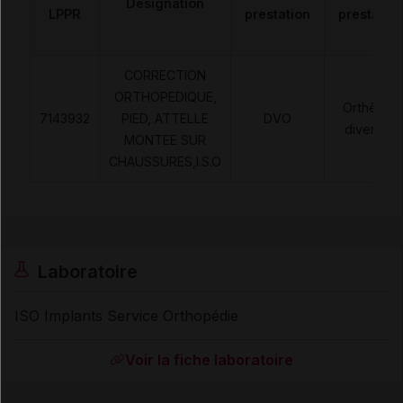
Désignation
LPPR
prestation
prestatio
CORRECTION
ORTHOPEDIQUE,
Orthèses
7143932
PIED, ATTELLE
DVO
diverses
MONTEE SUR
CHAUSSURES,I.S.O
Laboratoire
ISO Implants Service Orthopédie
Voir la fiche laboratoire