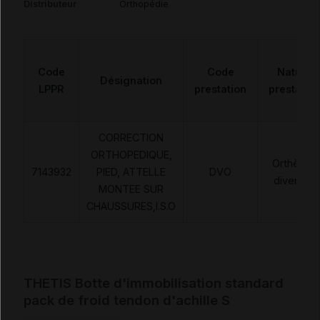
Distributeur
Orthopédie
Code
Code
Nature
Désignation
LPPR
prestation
prestatio
CORRECTION
ORTHOPEDIQUE,
Orthèses
7143932
PIED, ATTELLE
DVO
diverses
MONTEE SUR
CHAUSSURES,I.S.O
THETIS Botte d'immobilisation standard
pack de froid tendon d'achille S