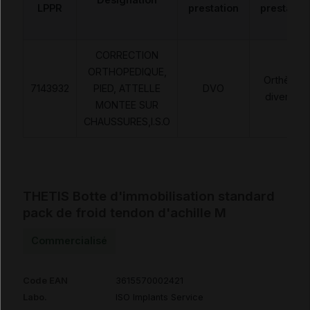
LPPR
prestation
prestatio
CORRECTION
ORTHOPEDIQUE,
Orthèses
7143932
PIED, ATTELLE
DVO
diverses
MONTEE SUR
CHAUSSURES,I.S.O
THETIS Botte d'immobilisation standard
pack de froid tendon d'achille M
Commercialisé
Code EAN
3615570002421
Labo.
ISO Implants Service