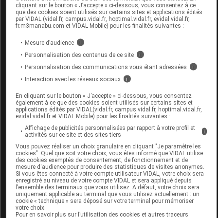
cliquant sur le bouton « J’accepte » ci-dessous, vous consentez à ce
que des cookies soient utilisés sur certains sites et applications édités
par VIDAL (vidal.fr, campus.vidal.fr, hoptimal.vidal.fr, evidal.vidal.fr,
fr.m3manabu.com et VIDAL Mobile) pour les finalités suivantes :
THETIS Botte d'immobilisation standard
pack de froid tendon d'achille XL
Mesure d’audience
i
Personnalisation des contenus de ce site
i
Commercialisé
Personnalisation des communications vous étant adressées
i
Interaction avec les réseaux sociaux
i
Code EAN
3615570002407
En cliquant sur le bouton « J’accepte » ci-dessous, vous consentez
Labo.
ISO Implants Service
également à ce que des cookies soient utilisés sur certains sites et
applications édités par VIDAL(vidal.fr, campus.vidal.fr, hoptimal.vidal.fr,
Distributeur
Orthopédie
evidal.vidal.fr et VIDAL Mobile) pour les finalités suivantes :
Affichage de publicités personnalisées par rapport à votre profil et
i
activités sur ce site et des sites tiers
Vous pouvez réaliser un choix granulaire en cliquant "Je paramètre les
cookies". Quel que soit votre choix, vous êtes informé que VIDAL utilise
Code
Code
Nature
des cookies exemptés de consentement, de fonctionnement et de
Désignation
mesure d'audience pour produire des statistiques de visites anonymes.
LPPR
prestation
prestatio
Si vous êtes connecté à votre compte utilisateur VIDAL, votre choix sera
enregistré au niveau de votre compte VIDAL et sera appliqué depuis
l’ensemble des terminaux que vous utilisez. A défaut, votre choix sera
uniquement applicable au terminal que vous utilisez actuellement : un
cookie « technique » sera déposé sur votre terminal pour mémoriser
CORRECTION
votre choix.
Pour en savoir plus sur l’utilisation des cookies et autres traceurs
ORTHOPEDIQUE,