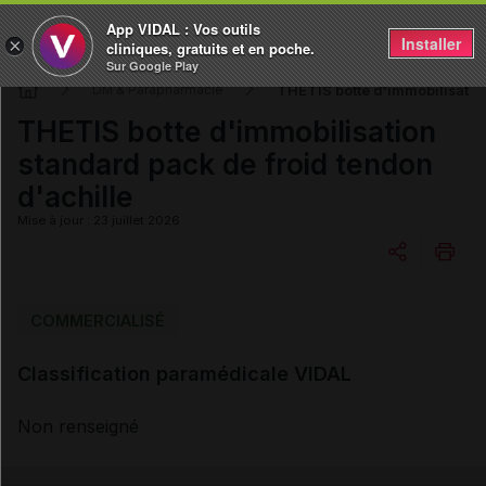
App VIDAL : Vos outils
Installer
×
cliniques, gratuits et en poche.
Sur Google Play
THETIS botte d'immobilisation
DM & Parapharmacie
THETIS botte d'immobilisation
standard pack de froid tendon
d'achille
Mise à jour : 23 juillet 2026
Copier l'url
COMMERCIALISÉ
Classification paramédicale VIDAL
Email
Non renseigné