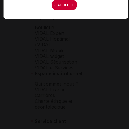
J'ACCEPTE
Espace produit
Boutique
VIDAL Expert
VIDAL Hoptimal
eVIDAL
VIDAL Mobile
VIDAL widget
VIDAL Sécurisation
VIDAL e-Services
Espace institutionnel
Qui sommes-nous ?
VIDAL France
Carrières
Charte éthique et
déontologique
Service client