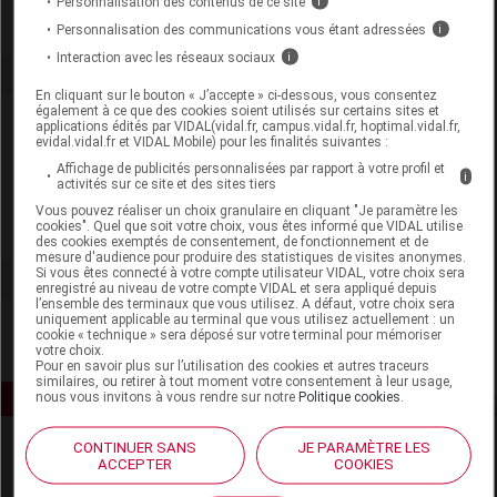
Personnalisation des contenus de ce site
i
Personnalisation des communications vous étant adressées
i
Interaction avec les réseaux sociaux
i
En cliquant sur le bouton « J’accepte » ci-dessous, vous consentez
également à ce que des cookies soient utilisés sur certains sites et
Laboratoire
applications édités par VIDAL(vidal.fr, campus.vidal.fr, hoptimal.vidal.fr,
evidal.vidal.fr et VIDAL Mobile) pour les finalités suivantes :
Affichage de publicités personnalisées par rapport à votre profil et
Thés de la Pagode
i
activités sur ce site et des sites tiers
Vous pouvez réaliser un choix granulaire en cliquant "Je paramètre les
cookies". Quel que soit votre choix, vous êtes informé que VIDAL utilise
Voir la fiche laboratoire
des cookies exemptés de consentement, de fonctionnement et de
mesure d'audience pour produire des statistiques de visites anonymes.
Si vous êtes connecté à votre compte utilisateur VIDAL, votre choix sera
enregistré au niveau de votre compte VIDAL et sera appliqué depuis
l’ensemble des terminaux que vous utilisez. A défaut, votre choix sera
uniquement applicable au terminal que vous utilisez actuellement : un
cookie « technique » sera déposé sur votre terminal pour mémoriser
votre choix.
Pour en savoir plus sur l’utilisation des cookies et autres traceurs
similaires, ou retirer à tout moment votre consentement à leur usage,
nous vous invitons à vous rendre sur notre
Politique cookies
.
CONTINUER SANS
JE PARAMÈTRE LES
ACCEPTER
COOKIES