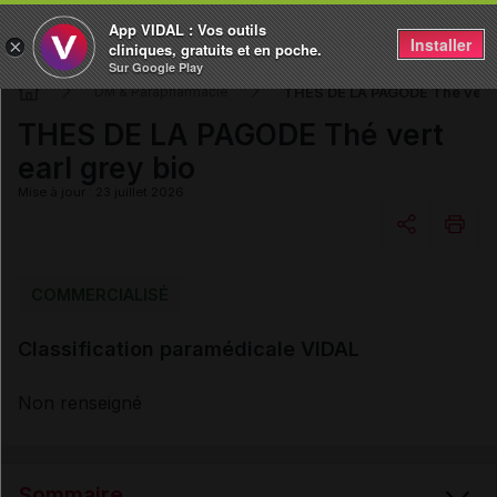
App VIDAL : Vos outils
Installer
×
cliniques, gratuits et en poche.
Sur Google Play
THES DE LA PAGODE Thé vert e
DM & Parapharmacie
THES DE LA PAGODE Thé vert
earl grey bio
Mise à jour : 23 juillet 2026
Copier l'url
COMMERCIALISÉ
Classification paramédicale VIDAL
Email
Non renseigné
Sommaire