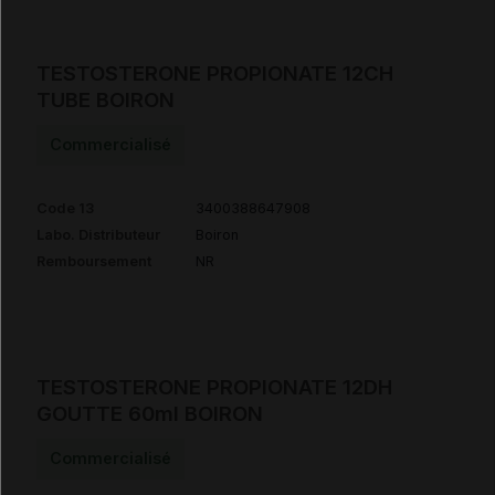
TESTOSTERONE PROPIONATE 12CH
TUBE BOIRON
Commercialisé
Code 13
3400388647908
Labo. Distributeur
Boiron
Remboursement
NR
TESTOSTERONE PROPIONATE 12DH
GOUTTE 60ml BOIRON
Commercialisé