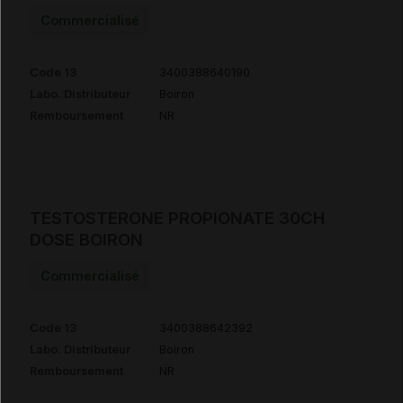
Commercialisé
Code 13
3400388640190
Labo. Distributeur
Boiron
Remboursement
NR
TESTOSTERONE PROPIONATE 30CH
DOSE BOIRON
Commercialisé
Code 13
3400388642392
Labo. Distributeur
Boiron
Remboursement
NR