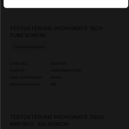
TESTOSTERONE PROPIONATE 15CH
TUBE BOIRON
Commercialisé
Code ACL
8864125
Code 13
3400388647939
Labo. Distributeur
Boiron
Remboursement
NR
TESTOSTERONE PROPIONATE 30CH
AMP.BUV. 30u BOIRON