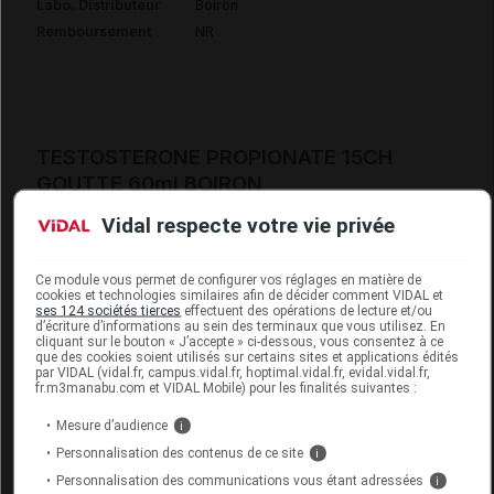
Labo. Distributeur
Boiron
Remboursement
NR
TESTOSTERONE PROPIONATE 15CH
GOUTTE 60ml BOIRON
Vidal respecte votre vie privée
Commercialisé
Ce module vous permet de configurer vos réglages en matière de
Code 13
3400388644273
cookies et technologies similaires afin de décider comment VIDAL et
ses 124 sociétés tierces
effectuent des opérations de lecture et/ou
Labo. Distributeur
Boiron
d’écriture d’informations au sein des terminaux que vous utilisez. En
cliquant sur le bouton « J’accepte » ci-dessous, vous consentez à ce
Remboursement
NR
que des cookies soient utilisés sur certains sites et applications édités
par VIDAL (vidal.fr, campus.vidal.fr, hoptimal.vidal.fr, evidal.vidal.fr,
fr.m3manabu.com et VIDAL Mobile) pour les finalités suivantes :
Mesure d’audience
i
Personnalisation des contenus de ce site
i
TESTOSTERONE PROPIONATE 15CH
Personnalisation des communications vous étant adressées
i