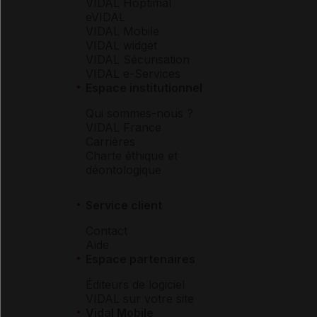
VIDAL Hoptimal
eVIDAL
VIDAL Mobile
VIDAL widget
VIDAL Sécurisation
VIDAL e-Services
Espace institutionnel
Qui sommes-nous ?
VIDAL France
Carrières
Charte éthique et
déontologique
Service client
Contact
Aide
Espace partenaires
Éditeurs de logiciel
VIDAL sur votre site
Vidal Mobile