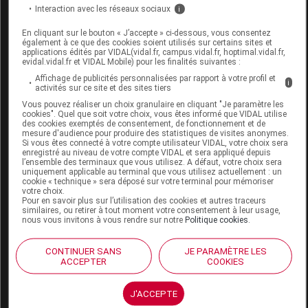
TRIT. 30g BOIRON
Interaction avec les réseaux sociaux
i
Commercialisé
En cliquant sur le bouton « J’accepte » ci-dessous, vous consentez
également à ce que des cookies soient utilisés sur certains sites et
applications édités par VIDAL(vidal.fr, campus.vidal.fr, hoptimal.vidal.fr,
evidal.vidal.fr et VIDAL Mobile) pour les finalités suivantes :
Code 13
3400388647182
Affichage de publicités personnalisées par rapport à votre profil et
i
Labo. Distributeur
Boiron
activités sur ce site et des sites tiers
Remboursement
NR
Vous pouvez réaliser un choix granulaire en cliquant "Je paramètre les
cookies". Quel que soit votre choix, vous êtes informé que VIDAL utilise
des cookies exemptés de consentement, de fonctionnement et de
mesure d'audience pour produire des statistiques de visites anonymes.
Si vous êtes connecté à votre compte utilisateur VIDAL, votre choix sera
enregistré au niveau de votre compte VIDAL et sera appliqué depuis
l’ensemble des terminaux que vous utilisez. A défaut, votre choix sera
uniquement applicable au terminal que vous utilisez actuellement : un
TESTOSTERONE PROPIONATE 15CH
cookie « technique » sera déposé sur votre terminal pour mémoriser
votre choix.
TRIT. 60g BOIRON
Pour en savoir plus sur l’utilisation des cookies et autres traceurs
similaires, ou retirer à tout moment votre consentement à leur usage,
nous vous invitons à vous rendre sur notre
Politique cookies
.
Commercialisé
CONTINUER SANS
JE PARAMÈTRE LES
ACCEPTER
COOKIES
Code 13
3400388647199
Labo. Distributeur
Boiron
J'ACCEPTE
Remboursement
NR