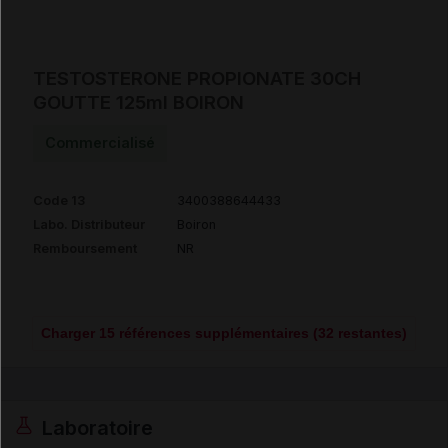
TESTOSTERONE PROPIONATE 30CH
GOUTTE 125ml BOIRON
Commercialisé
Code 13
3400388644433
Labo. Distributeur
Boiron
Remboursement
NR
Charger 15 références supplémentaires (32 restantes)
Laboratoire