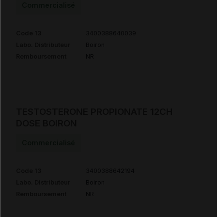
Commercialisé
Code 13
3400388640039
Labo. Distributeur
Boiron
Remboursement
NR
TESTOSTERONE PROPIONATE 12CH
DOSE BOIRON
Commercialisé
Code 13
3400388642194
Labo. Distributeur
Boiron
Remboursement
NR