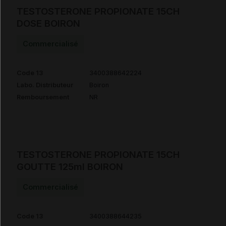
TESTOSTERONE PROPIONATE 15CH
DOSE BOIRON
Commercialisé
Code 13
3400388642224
Labo. Distributeur
Boiron
Remboursement
NR
TESTOSTERONE PROPIONATE 15CH
GOUTTE 125ml BOIRON
Commercialisé
Code 13
3400388644235