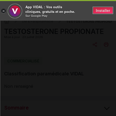
App VIDAL : Vos outils
Installer
×
cliniques, gratuits et en poche.
Sur Google Play
TESTOSTERONE PROPIONAT
DM & Parapharmacie
TESTOSTERONE PROPIONATE
Mise à jour : 23 juillet 2026
Copier l'url
COMMERCIALISÉ
Classification paramédicale VIDAL
Email
Non renseigné
Sommaire