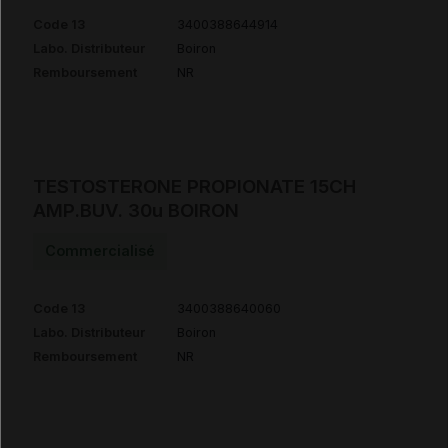
Code 13
3400388644914
Labo. Distributeur
Boiron
Remboursement
NR
TESTOSTERONE PROPIONATE 15CH
AMP.BUV. 30u BOIRON
Commercialisé
Code 13
3400388640060
Labo. Distributeur
Boiron
Remboursement
NR