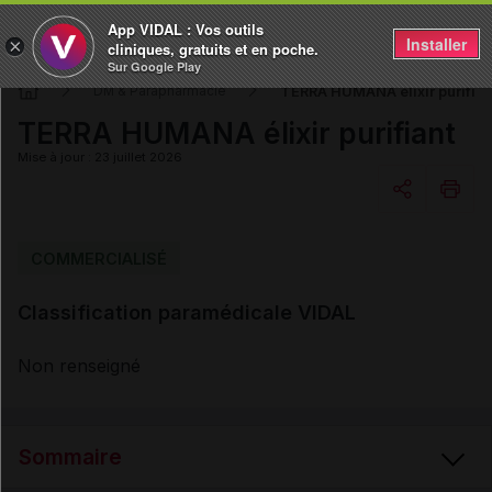
App VIDAL : Vos outils
Installer
×
cliniques, gratuits et en poche.
Sur Google Play
TERRA HUMANA élixir purifian
DM & Parapharmacie
TERRA HUMANA élixir purifiant
Mise à jour : 23 juillet 2026
Copier l'url
COMMERCIALISÉ
Classification paramédicale VIDAL
Email
Non renseigné
Sommaire