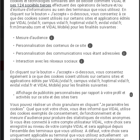
cookies et technologies similaires afin de décider comment VIDAL et
Cosmephyl Lab Paris
ses 124 sociétés tierces
effectuent des opérations de lecture et/ou
d’écriture d’informations au sein des terminaux que vous utilisez. En
cliquant sur le bouton « J’accepte » ci-dessous, vous consentez à ce
Voir la fiche laboratoire
que des cookies soient utilisés sur certains sites et applications édités
par VIDAL (vidal.fr, campus.vidal.fr, hoptimal.vidal.fr, evidal.vidal.fr,
fr.m3manabu.com et VIDAL Mobile) pour les finalités suivantes :
Mesure d’audience
i
Personnalisation des contenus de ce site
i
Personnalisation des communications vous étant adressées
i
Interaction avec les réseaux sociaux
i
En cliquant sur le bouton « J’accepte » ci-dessous, vous consentez
également à ce que des cookies soient utilisés sur certains sites et
applications édités par VIDAL(vidal.fr, campus.vidal.fr, hoptimal.vidal.fr,
evidal.vidal.fr et VIDAL Mobile) pour les finalités suivantes :
Affichage de publicités personnalisées par rapport à votre profil et
i
activités sur ce site et des sites tiers
Vous pouvez réaliser un choix granulaire en cliquant "Je paramètre les
cookies". Quel que soit votre choix, vous êtes informé que VIDAL utilise
Espace produit
des cookies exemptés de consentement, de fonctionnement et de
mesure d'audience pour produire des statistiques de visites anonymes.
Boutique
Si vous êtes connecté à votre compte utilisateur VIDAL, votre choix sera
enregistré au niveau de votre compte VIDAL et sera appliqué depuis
VIDAL Expert
l’ensemble des terminaux que vous utilisez. A défaut, votre choix sera
VIDAL Hoptimal
uniquement applicable au terminal que vous utilisez actuellement : un
cookie « technique » sera déposé sur votre terminal pour mémoriser