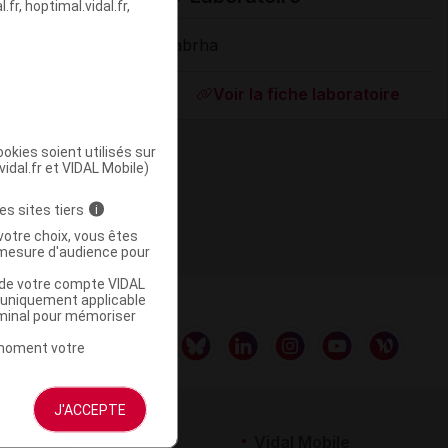
fr, hoptimal.vidal.fr,
Labrha
Supprimé
Voir la fiche laboratoire
okies soient utilisés sur
vidal.fr et VIDAL Mobile)
es sites tiers
i
votre choix, vous êtes
mesure d'audience pour
u de votre compte VIDAL
a uniquement applicable
rminal pour mémoriser
t moment votre
J'ACCEPTE
rtenaires
Vidal Mobile