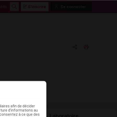
ités
S'inscrire
Se connecter
Rechercher
Copier l'url
Email
aires afin de décider
iture d’informations au
s consentez à ce que des
Laboratoire