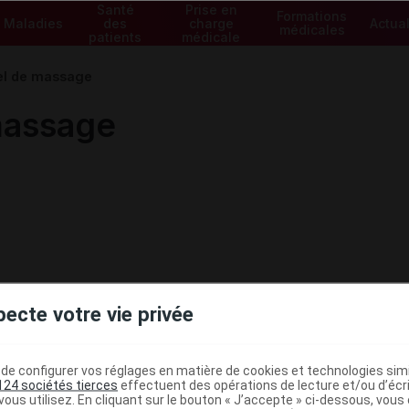
Santé
Prise en
Formations
Maladies
des
charge
Actual
médicales
patients
médicale
l de massage
massage
pecte votre vie privée
e configurer vos réglages en matière de cookies et technologies simil
124 sociétés tierces
effectuent des opérations de lecture et/ou d’écr
ous utilisez. En cliquant sur le bouton « J’accepte » ci-dessous, vou