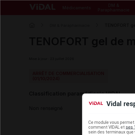
DM &
Médicaments
Parapharmacie
TENOFORT ge
DM & Parapharmacie
TENOFORT gel de 
Mise à jour : 23 juillet 2026
ARRÊT DE COMMERCIALISATION
(01/10/2024)
Classification paramédicale VIDAL
Vidal res
Non renseigné
Ce module vous permet d
comment VIDAL et
ses 
sein des terminaux que v