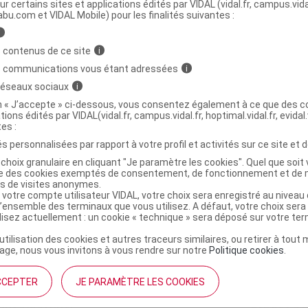
ministratives
ur certains sites et applications édités par VIDAL (vidal.fr, campus.vidal.
abu.com et VIDAL Mobile) pour les finalités suivantes :
i
el de massage T/100ml
 contenus de ce site
i
s communications vous étant adressées
i
 réseaux sociaux
i
5114441
on « J’accepte » ci-dessous, vous consentez également à ce que des co
3401351144417
tions édités par VIDAL(vidal.fr, campus.vidal.fr, hoptimal.vidal.fr, evidal.
r
Labrha
tes :
NR
s personnalisées par rapport à votre profil et activités sur ce site et d
choix granulaire en cliquant "Je paramètre les cookies". Quel que soit 
ise des cookies exemptés de consentement, de fonctionnement et de 
es de visites anonymes.
 votre compte utilisateur VIDAL, votre choix sera enregistré au nivea
l’ensemble des terminaux que vous utilisez. A défaut, votre choix ser
ilisez actuellement : un cookie « technique » sera déposé sur votre te
’utilisation des cookies et autres traceurs similaires, ou retirer à tou
ge, nous vous invitons à vous rendre sur notre
Politique cookies
.
CCEPTER
JE PARAMÈTRE LES COOKIES
institutionnel
Espace pa