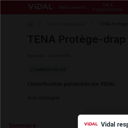
DM &
Médicaments
Parapharmacie
TENA Protège
DM & Parapharmacie
TENA Protège-drap
Mise à jour : 23 juillet 2026
COMMERCIALISÉ
Classification paramédicale VIDAL
Non renseigné
Données ad
Vidal res
Sommaire