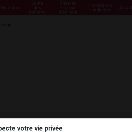
Santé
Prise en
Formations
Maladies
des
charge
Actual
médicales
patients
médicale
-drap
ministratives
pecte votre vie privée