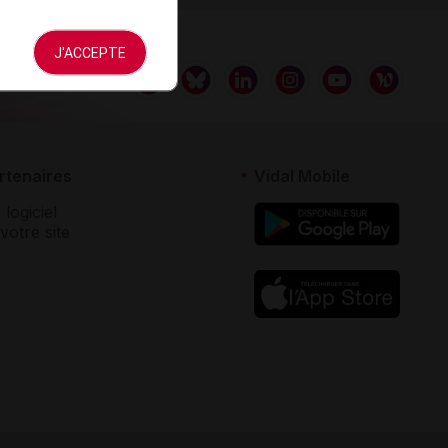
J'ACCEPTE
rtenaires
Vidal Mobile
 logiciel
votre site