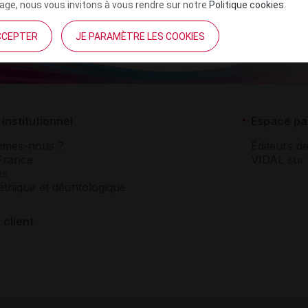
ge, nous vous invitons à vous rendre sur notre
Politique cookies
.
CCEPTER
JE PARAMÈTRE LES COOKIES
institutionnel
Espace pa
mmes-nous ?
Éditeurs de
France
VIDAL sur 
es
éthique et déontologique
 client