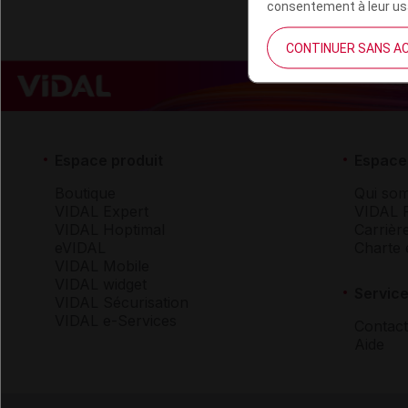
consentement à leur usa
CONTINUER SANS A
Espace produit
Espace 
Boutique
Qui so
VIDAL Expert
VIDAL 
VIDAL Hoptimal
Carrièr
eVIDAL
Charte 
VIDAL Mobile
VIDAL widget
Service
VIDAL Sécurisation
VIDAL e-Services
Contact
Aide