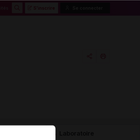
ités
S'inscrire
Se connecter
Rechercher
Copier l'url
Email
Laboratoire