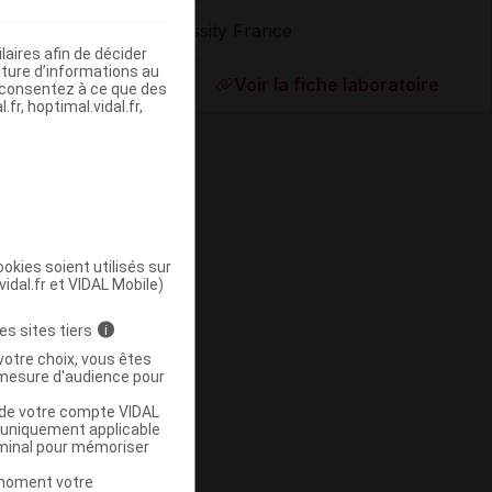
Essity France
aires afin de décider
ommercialisé
iture d’informations au
Voir la fiche laboratoire
s consentez à ce que des
fr, hoptimal.vidal.fr,
okies soient utilisés sur
vidal.fr et VIDAL Mobile)
ommercialisé
es sites tiers
i
votre choix, vous êtes
mesure d'audience pour
u de votre compte VIDAL
a uniquement applicable
rminal pour mémoriser
t moment votre