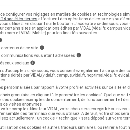
e configurer vos réglages en matière de cookies et technologies simil
ge-drap 80x140cm
C
124 sociétés tierces
effectuent des opérations de lecture et/ou d’écr
ous utilisez. En cliquant sur le bouton « J’accepte » ci-dessous, vou
ur certains sites et applications édités par VIDAL (vidal.fr, campus.vidal.
abu.com et VIDAL Mobile) pour les finalités suivantes :
7322542226421
r
Essity France
i
NR
 contenus de ce site
i
s communications vous étant adressées
i
 réseaux sociaux
i
on « J’accepte » ci-dessous, vous consentez également à ce que des co
tions édités par VIDAL(vidal.fr, campus.vidal.fr, hoptimal.vidal.fr, evidal.
ge-drap 80x140cm Sac/30
C
tes :
s personnalisées par rapport à votre profil et activités sur ce site et d
choix granulaire en cliquant "Je paramètre les cookies". Quel que soit 
7322540801347
ise des cookies exemptés de consentement, de fonctionnement et de 
es de visites anonymes.
r
Essity France
 votre compte utilisateur VIDAL, votre choix sera enregistré au nivea
NR
l’ensemble des terminaux que vous utilisez. A défaut, votre choix ser
ilisez actuellement : un cookie « technique » sera déposé sur votre te
’utilisation des cookies et autres traceurs similaires, ou retirer à tou