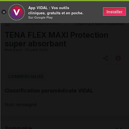
App VIDAL : Vos outils
Installer
×
cliniques, gratuits et en poche.
Sur Google Play
TENA FLEX MAXI Protection s
DM & Parapharmacie
TENA FLEX MAXI Protection
super absorbant
Mise à jour : 23 juillet 2026
Copier l'url
COMMERCIALISÉ
Classification paramédicale VIDAL
Email
Non renseigné
Sommaire