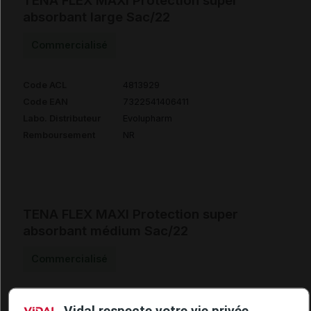
TENA FLEX MAXI Protection super
absorbant large Sac/22
Commercialisé
Code ACL
4813929
Code EAN
7322541406411
Labo. Distributeur
Evolupharm
Remboursement
NR
TENA FLEX MAXI Protection super
absorbant médium Sac/22
Commercialisé
Code ACL
4813935
Vidal respecte votre vie privée