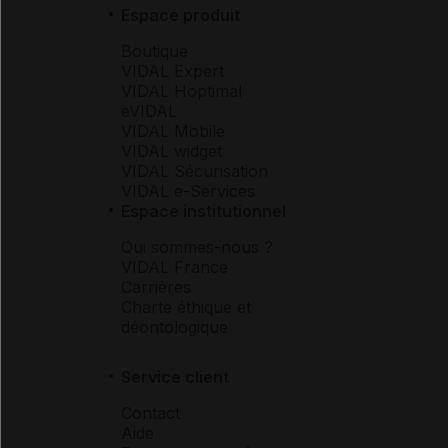
Espace produit
Boutique
VIDAL Expert
VIDAL Hoptimal
eVIDAL
VIDAL Mobile
VIDAL widget
VIDAL Sécurisation
VIDAL e-Services
Espace institutionnel
Qui sommes-nous ?
VIDAL France
Carrières
Charte éthique et
déontologique
Service client
Contact
Aide