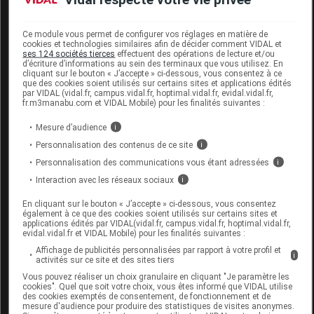
Code EAN
7322541407432
Labo. Distributeur
Essity France
Ce module vous permet de configurer vos réglages en matière de
Remboursement
NR
cookies et technologies similaires afin de décider comment VIDAL et
ses 124 sociétés tierces
effectuent des opérations de lecture et/ou
d’écriture d’informations au sein des terminaux que vous utilisez. En
cliquant sur le bouton « J’accepte » ci-dessous, vous consentez à ce
que des cookies soient utilisés sur certains sites et applications édités
par VIDAL (vidal.fr, campus.vidal.fr, hoptimal.vidal.fr, evidal.vidal.fr,
fr.m3manabu.com et VIDAL Mobile) pour les finalités suivantes :
TENA FLEX MAXI Protection super
Mesure d’audience
i
absorbant small Sac/22
Personnalisation des contenus de ce site
i
Personnalisation des communications vous étant adressées
Commercialisé
i
Interaction avec les réseaux sociaux
i
Code ACL
4470205
En cliquant sur le bouton « J’accepte » ci-dessous, vous consentez
également à ce que des cookies soient utilisés sur certains sites et
Code 13
3401044702054
applications édités par VIDAL(vidal.fr, campus.vidal.fr, hoptimal.vidal.fr,
evidal.vidal.fr et VIDAL Mobile) pour les finalités suivantes :
Code EAN
7322541410449
Affichage de publicités personnalisées par rapport à votre profil et
Labo. Distributeur
Evolupharm
i
activités sur ce site et des sites tiers
Remboursement
NR
Vous pouvez réaliser un choix granulaire en cliquant "Je paramètre les
cookies". Quel que soit votre choix, vous êtes informé que VIDAL utilise
des cookies exemptés de consentement, de fonctionnement et de
mesure d'audience pour produire des statistiques de visites anonymes.