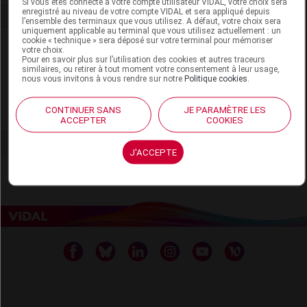
Si vous êtes connecté à votre compte utilisateur VIDAL, votre choix sera
enregistré au niveau de votre compte VIDAL et sera appliqué depuis
l’ensemble des terminaux que vous utilisez. A défaut, votre choix sera
uniquement applicable au terminal que vous utilisez actuellement : un
cookie « technique » sera déposé sur votre terminal pour mémoriser
Laboratoire
votre choix.
Pour en savoir plus sur l’utilisation des cookies et autres traceurs
similaires, ou retirer à tout moment votre consentement à leur usage,
Essity France
nous vous invitons à vous rendre sur notre
Politique cookies
.
CONTINUER SANS
JE PARAMÈTRE LES
Voir la fiche laboratoire
ACCEPTER
COOKIES
J'ACCEPTE