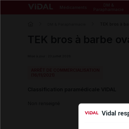
DM &
Médicaments
Parapharmacie
TEK bros à ba
DM & Parapharmacie
TEK bros à barbe ova
Mise à jour : 23 juillet 2026
ARRÊT DE COMMERCIALISATION
(16/11/2021)
Classification paramédicale VIDAL
Non renseigné
Vidal res