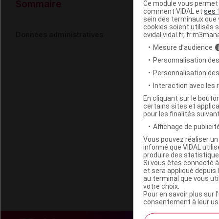
Sommaire
Ce module vous permet d
comment VIDAL et
ses 
sein des terminaux que v
cookies soient utilisés s
Données administratives
evidal.vidal.fr, fr.m3man
Mesure d’audience
Personnalisation des
Personnalisation de
Interaction avec les
En cliquant sur le bout
certains sites et applica
pour les finalités suivan
Affichage de publicité
Vous pouvez réaliser un 
informé que VIDAL util
produire des statistiqu
Si vous êtes connecté à
et sera appliqué depuis 
au terminal que vous ut
votre choix.
Pour en savoir plus sur l
consentement à leur usa