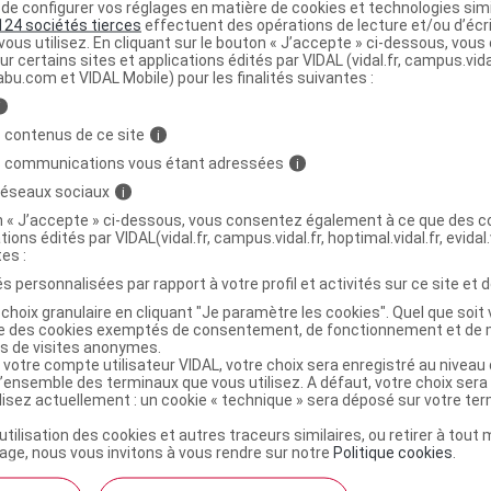
e configurer vos réglages en matière de cookies et technologies simil
124 sociétés tierces
effectuent des opérations de lecture et/ou d’écr
ous utilisez. En cliquant sur le bouton « J’accepte » ci-dessous, vou
ur certains sites et applications édités par VIDAL (vidal.fr, campus.vidal.
abu.com et VIDAL Mobile) pour les finalités suivantes :
i
 contenus de ce site
i
s communications vous étant adressées
i
 réseaux sociaux
i
on « J’accepte » ci-dessous, vous consentez également à ce que des co
tions édités par VIDAL(vidal.fr, campus.vidal.fr, hoptimal.vidal.fr, evidal.
tes :
s personnalisées par rapport à votre profil et activités sur ce site et d
choix granulaire en cliquant "Je paramètre les cookies". Quel que soit 
ise des cookies exemptés de consentement, de fonctionnement et de 
es de visites anonymes.
 votre compte utilisateur VIDAL, votre choix sera enregistré au nivea
l’ensemble des terminaux que vous utilisez. A défaut, votre choix ser
ilisez actuellement : un cookie « technique » sera déposé sur votre te
’utilisation des cookies et autres traceurs similaires, ou retirer à tou
ge, nous vous invitons à vous rendre sur notre
Politique cookies
.