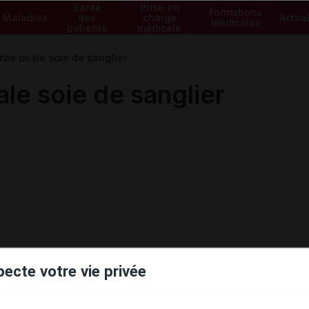
Santé
Prise en
Formations
Maladies
des
charge
Actual
médicales
patients
médicale
rbe ovale soie de sanglier
le soie de sanglier
pecte votre vie privée