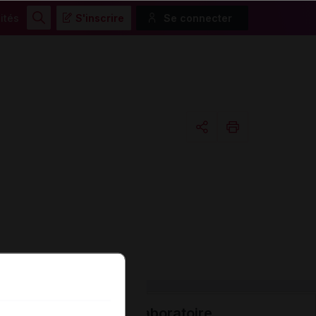
ités
S'inscrire
Se connecter
Rechercher
Copier l'url
Email
Laboratoire