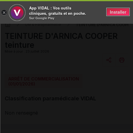
App VIDAL : Vos outils
Installer
×
cliniques, gratuits et en poche.
Sur Google Play
TEINTURE D'ARNICA COOPER t
DM & Parapharmacie
TEINTURE D'ARNICA COOPER
teinture
Mise à jour : 23 juillet 2026
Copier l'url
ARRÊT DE COMMERCIALISATION
(01/01/2026)
Email
Classification paramédicale VIDAL
Non renseigné