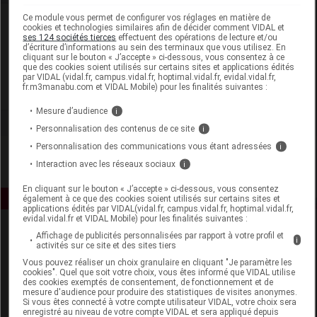
Ce module vous permet de configurer vos réglages en matière de
Laboratoire
cookies et technologies similaires afin de décider comment VIDAL et
ses 124 sociétés tierces
effectuent des opérations de lecture et/ou
d’écriture d’informations au sein des terminaux que vous utilisez. En
Coopération Pharmaceutique Française
cliquant sur le bouton « J’accepte » ci-dessous, vous consentez à ce
que des cookies soient utilisés sur certains sites et applications édités
par VIDAL (vidal.fr, campus.vidal.fr, hoptimal.vidal.fr, evidal.vidal.fr,
fr.m3manabu.com et VIDAL Mobile) pour les finalités suivantes :
Voir la fiche laboratoire
Mesure d’audience
i
Personnalisation des contenus de ce site
i
Personnalisation des communications vous étant adressées
i
Interaction avec les réseaux sociaux
i
En cliquant sur le bouton « J’accepte » ci-dessous, vous consentez
également à ce que des cookies soient utilisés sur certains sites et
applications édités par VIDAL(vidal.fr, campus.vidal.fr, hoptimal.vidal.fr,
evidal.vidal.fr et VIDAL Mobile) pour les finalités suivantes :
Affichage de publicités personnalisées par rapport à votre profil et
i
activités sur ce site et des sites tiers
Vous pouvez réaliser un choix granulaire en cliquant "Je paramètre les
cookies". Quel que soit votre choix, vous êtes informé que VIDAL utilise
des cookies exemptés de consentement, de fonctionnement et de
mesure d'audience pour produire des statistiques de visites anonymes.
Espace produit
Si vous êtes connecté à votre compte utilisateur VIDAL, votre choix sera
enregistré au niveau de votre compte VIDAL et sera appliqué depuis