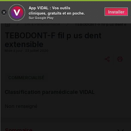
App VIDAL : Vos outils
Installer
×
cliniques, gratuits et en poche.
Sur Google Play
TEBODONT-F fil p us dent ext
DM & Parapharmacie
TEBODONT-F fil p us dent
extensible
Mise à jour : 23 juillet 2026
Copier l'url
COMMERCIALISÉ
Classification paramédicale VIDAL
Email
Non renseigné
Sommaire