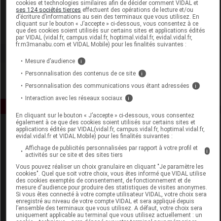
cookies et technologies similaires afin de décider comment VIDAL et
Wild Pharma
ses 124 sociétés tierces
effectuent des opérations de lecture et/ou
d’écriture d’informations au sein des terminaux que vous utilisez. En
cliquant sur le bouton « J’accepte » ci-dessous, vous consentez à ce
que des cookies soient utilisés sur certains sites et applications édités
Voir la fiche laboratoire
par VIDAL (vidal.fr, campus.vidal.fr, hoptimal.vidal.fr, evidal.vidal.fr,
fr.m3manabu.com et VIDAL Mobile) pour les finalités suivantes :
Mesure d’audience
i
Personnalisation des contenus de ce site
i
Personnalisation des communications vous étant adressées
i
Interaction avec les réseaux sociaux
i
En cliquant sur le bouton « J’accepte » ci-dessous, vous consentez
également à ce que des cookies soient utilisés sur certains sites et
applications édités par VIDAL(vidal.fr, campus.vidal.fr, hoptimal.vidal.fr,
evidal.vidal.fr et VIDAL Mobile) pour les finalités suivantes :
Affichage de publicités personnalisées par rapport à votre profil et
i
activités sur ce site et des sites tiers
Vous pouvez réaliser un choix granulaire en cliquant "Je paramètre les
cookies". Quel que soit votre choix, vous êtes informé que VIDAL utilise
Espace produit
des cookies exemptés de consentement, de fonctionnement et de
mesure d'audience pour produire des statistiques de visites anonymes.
Si vous êtes connecté à votre compte utilisateur VIDAL, votre choix sera
Boutique
enregistré au niveau de votre compte VIDAL et sera appliqué depuis
VIDAL Expert
l’ensemble des terminaux que vous utilisez. A défaut, votre choix sera
uniquement applicable au terminal que vous utilisez actuellement : un
VIDAL Hoptimal