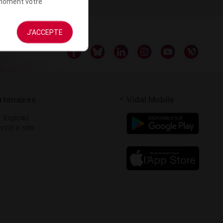
t moment votre
J'ACCEPTE
rtenaires
Vidal Mobile
 logiciel
votre site