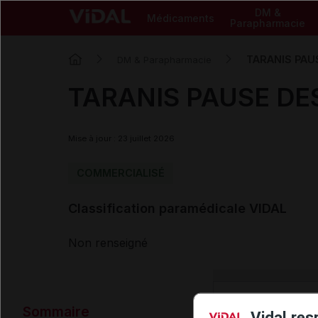
DM &
Médicaments
Parapharmacie
TARANIS PAU
DM & Parapharmacie
TARANIS PAUSE DES
Mise à jour : 23 juillet 2026
COMMERCIALISÉ
Classification paramédicale VIDAL
Non renseigné
Données ad
Sommaire
Vidal res