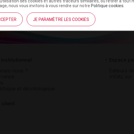
’utilisation des cookies et autres traceurs similaires, ou retirer à tou
ge, nous vous invitons à vous rendre sur notre
Politique cookies
.
CCEPTER
JE PARAMÈTRE LES COOKIES
institutionnel
Espace pa
mmes-nous ?
Éditeurs de
France
VIDAL sur 
es
éthique et déontologique
 client