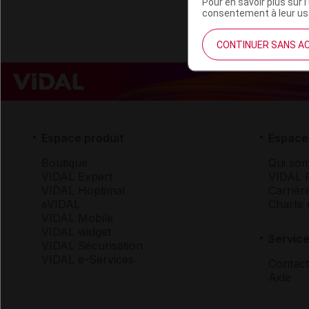
Pour en savoir plus sur l
consentement à leur usa
CONTINUER SANS A
Espace produit
Espace 
Boutique
Qui so
VIDAL Expert
VIDAL 
VIDAL Hoptimal
Carrièr
eVIDAL
Charte 
VIDAL Mobile
VIDAL widget
Service
VIDAL Sécurisation
VIDAL e-Services
Contact
Aide