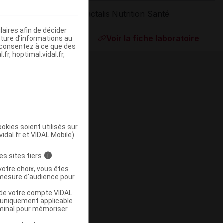
Lactalis Nutrition Santé
Supprimé
aires afin de décider
Voir la fiche laboratoire
iture d’informations au
s consentez à ce que des
fr, hoptimal.vidal.fr,
okies soient utilisés sur
vidal.fr et VIDAL Mobile)
ommercialisé
es sites tiers
i
votre choix, vous êtes
mesure d'audience pour
u de votre compte VIDAL
a uniquement applicable
rminal pour mémoriser