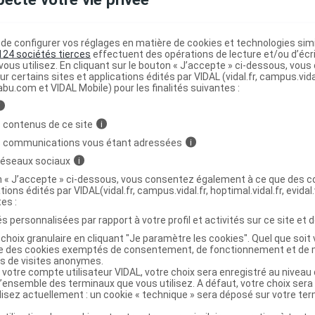
USE DESSERT Cr dessert caramel 4/125g
e configurer vos réglages en matière de cookies et technologies simil
124 sociétés tierces
effectuent des opérations de lecture et/ou d’écr
ous utilisez. En cliquant sur le bouton « J’accepte » ci-dessous, vou
ur certains sites et applications édités par VIDAL (vidal.fr, campus.vidal.
6094835
abu.com et VIDAL Mobile) pour les finalités suivantes :
3551100163777
i
r
Lactalis Nutrition Santé
 contenus de ce site
i
NR
s communications vous étant adressées
i
 réseaux sociaux
i
on « J’accepte » ci-dessous, vous consentez également à ce que des co
tions édités par VIDAL(vidal.fr, campus.vidal.fr, hoptimal.vidal.fr, evidal.
tes :
USE DESSERT Cr dessert caramel 4Pots/125g
C
s personnalisées par rapport à votre profil et activités sur ce site et d
choix granulaire en cliquant "Je paramètre les cookies". Quel que soit 
ise des cookies exemptés de consentement, de fonctionnement et de 
3551102127555
es de visites anonymes.
r
Lactalis Nutrition Santé
 votre compte utilisateur VIDAL, votre choix sera enregistré au nivea
l’ensemble des terminaux que vous utilisez. A défaut, votre choix ser
NR
ilisez actuellement : un cookie « technique » sera déposé sur votre te