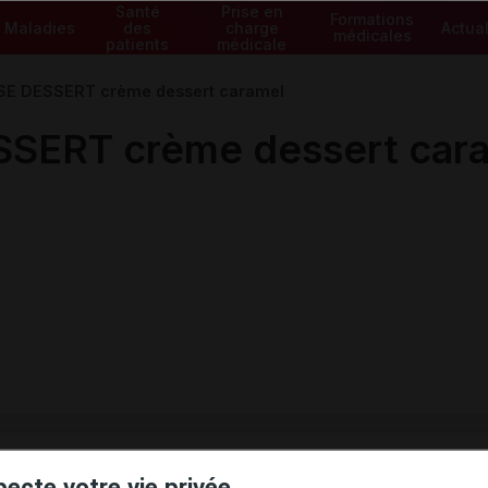
Santé
Prise en
Formations
Maladies
des
charge
Actual
médicales
patients
médicale
SE DESSERT crème dessert caramel
SERT crème dessert car
ministratives
pecte votre vie privée