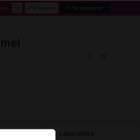
ités
S'inscrire
Se connecter
Rechercher
amel
Copier l'url
Email
Laboratoire