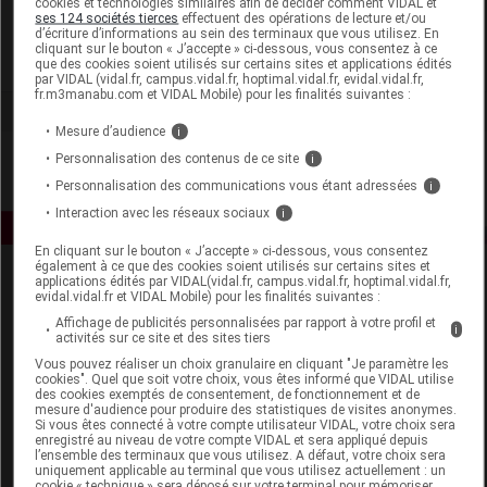
cookies et technologies similaires afin de décider comment VIDAL et
Lactalis Nutrition Santé
ses 124 sociétés tierces
effectuent des opérations de lecture et/ou
d’écriture d’informations au sein des terminaux que vous utilisez. En
cliquant sur le bouton « J’accepte » ci-dessous, vous consentez à ce
Voir la fiche laboratoire
que des cookies soient utilisés sur certains sites et applications édités
par VIDAL (vidal.fr, campus.vidal.fr, hoptimal.vidal.fr, evidal.vidal.fr,
fr.m3manabu.com et VIDAL Mobile) pour les finalités suivantes :
Mesure d’audience
i
Personnalisation des contenus de ce site
i
Personnalisation des communications vous étant adressées
i
Interaction avec les réseaux sociaux
i
En cliquant sur le bouton « J’accepte » ci-dessous, vous consentez
également à ce que des cookies soient utilisés sur certains sites et
applications édités par VIDAL(vidal.fr, campus.vidal.fr, hoptimal.vidal.fr,
evidal.vidal.fr et VIDAL Mobile) pour les finalités suivantes :
Affichage de publicités personnalisées par rapport à votre profil et
i
activités sur ce site et des sites tiers
Vous pouvez réaliser un choix granulaire en cliquant "Je paramètre les
cookies". Quel que soit votre choix, vous êtes informé que VIDAL utilise
Espace produit
des cookies exemptés de consentement, de fonctionnement et de
mesure d'audience pour produire des statistiques de visites anonymes.
Boutique
Si vous êtes connecté à votre compte utilisateur VIDAL, votre choix sera
enregistré au niveau de votre compte VIDAL et sera appliqué depuis
VIDAL Expert
l’ensemble des terminaux que vous utilisez. A défaut, votre choix sera
VIDAL Hoptimal
uniquement applicable au terminal que vous utilisez actuellement : un
cookie « technique » sera déposé sur votre terminal pour mémoriser