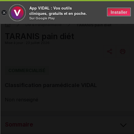
App VIDAL : Vos outils
Installer
×
cliniques, gratuits et en poche.
Sur Google Play
TARANIS pain diét
DM & Parapharmacie
TARANIS pain diét
Mise à jour : 23 juillet 2026
Copier l'url
COMMERCIALISÉ
Classification paramédicale VIDAL
Email
Non renseigné
Sommaire