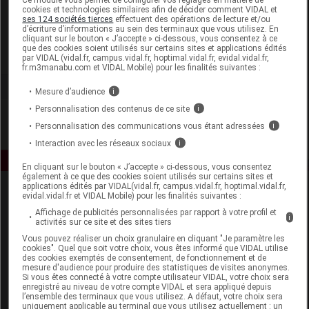
cookies et technologies similaires afin de décider comment VIDAL et
ses 124 sociétés tierces
effectuent des opérations de lecture et/ou
Naturecos
d’écriture d’informations au sein des terminaux que vous utilisez. En
cliquant sur le bouton « J’accepte » ci-dessous, vous consentez à ce
que des cookies soient utilisés sur certains sites et applications édités
Voir la fiche laboratoire
par VIDAL (vidal.fr, campus.vidal.fr, hoptimal.vidal.fr, evidal.vidal.fr,
fr.m3manabu.com et VIDAL Mobile) pour les finalités suivantes :
Mesure d’audience
i
Personnalisation des contenus de ce site
i
Personnalisation des communications vous étant adressées
i
Interaction avec les réseaux sociaux
i
En cliquant sur le bouton « J’accepte » ci-dessous, vous consentez
également à ce que des cookies soient utilisés sur certains sites et
applications édités par VIDAL(vidal.fr, campus.vidal.fr, hoptimal.vidal.fr,
evidal.vidal.fr et VIDAL Mobile) pour les finalités suivantes :
Affichage de publicités personnalisées par rapport à votre profil et
i
activités sur ce site et des sites tiers
Vous pouvez réaliser un choix granulaire en cliquant "Je paramètre les
cookies". Quel que soit votre choix, vous êtes informé que VIDAL utilise
des cookies exemptés de consentement, de fonctionnement et de
Espace produit
mesure d'audience pour produire des statistiques de visites anonymes.
Si vous êtes connecté à votre compte utilisateur VIDAL, votre choix sera
Boutique
enregistré au niveau de votre compte VIDAL et sera appliqué depuis
l’ensemble des terminaux que vous utilisez. A défaut, votre choix sera
VIDAL Expert
uniquement applicable au terminal que vous utilisez actuellement : un