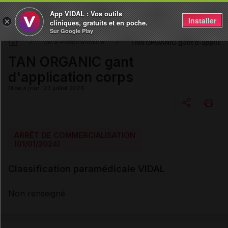
App VIDAL : Vos outils
Installer
×
cliniques, gratuits et en poche.
Sur Google Play
TAN ORGANIC gant d'applicat
DM & Parapharmacie
TAN ORGANIC gant
d'application corps
Mise à jour : 23 juillet 2026
Copier l'url
ARRÊT DE COMMERCIALISATION
(01/01/2024)
Email
Classification paramédicale VIDAL
Non renseigné