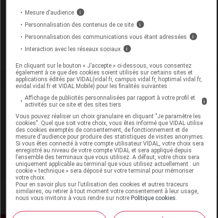
Code 13
3401542704697
Mesure d’audience
i
Code EAN
3139435150008
Personnalisation des contenus de ce site
i
Labo. Distributeur
Talika
Personnalisation des communications vous étant adressées
i
Remboursement
NR
Interaction avec les réseaux sociaux
i
En cliquant sur le bouton « J’accepte » ci-dessous, vous consentez
également à ce que des cookies soient utilisés sur certains sites et
applications édités par VIDAL(vidal.fr, campus.vidal.fr, hoptimal.vidal.fr,
evidal.vidal.fr et VIDAL Mobile) pour les finalités suivantes :
Affichage de publicités personnalisées par rapport à votre profil et
Laboratoire
i
activités sur ce site et des sites tiers
Vous pouvez réaliser un choix granulaire en cliquant "Je paramètre les
cookies". Quel que soit votre choix, vous êtes informé que VIDAL utilise
Talika
des cookies exemptés de consentement, de fonctionnement et de
mesure d'audience pour produire des statistiques de visites anonymes.
Si vous êtes connecté à votre compte utilisateur VIDAL, votre choix sera
Voir la fiche laboratoire
enregistré au niveau de votre compte VIDAL et sera appliqué depuis
l’ensemble des terminaux que vous utilisez. A défaut, votre choix sera
uniquement applicable au terminal que vous utilisez actuellement : un
cookie « technique » sera déposé sur votre terminal pour mémoriser
votre choix.
Pour en savoir plus sur l’utilisation des cookies et autres traceurs
similaires, ou retirer à tout moment votre consentement à leur usage,
nous vous invitons à vous rendre sur notre
Politique cookies
.