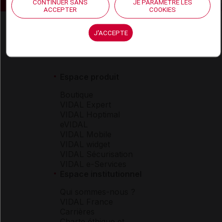
CONTINUER SANS
JE PARAMÈTRE LES
ACCEPTER
COOKIES
J'ACCEPTE
Espace produit
Boutique
VIDAL Expert
VIDAL Hoptimal
eVIDAL
VIDAL Mobile
VIDAL widget
VIDAL Sécurisation
VIDAL e-Services
Espace institutionnel
Qui sommes-nous ?
VIDAL France
Carrières
Charte éthique et