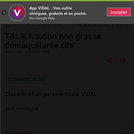
App VIDAL : Vos outils
Installer
×
cliniques, gratuits et en poche.
Sur Google Play
TALIKA lotion non grasse déma
DM & Parapharmacie
TALIKA lotion non grasse
démaquillante cils
Mise à jour : 23 juillet 2026
Copier l'url
COMMERCIALISÉ
Classification paramédicale VIDAL
Email
Non renseigné
Sommaire