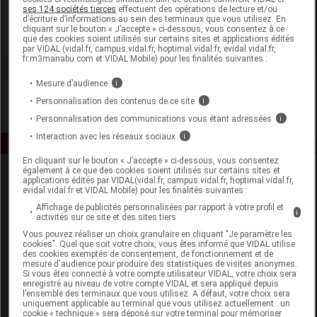
Talika
ses 124 sociétés tierces
effectuent des opérations de lecture et/ou
d’écriture d’informations au sein des terminaux que vous utilisez. En
cliquant sur le bouton « J’accepte » ci-dessous, vous consentez à ce
Voir la fiche laboratoire
que des cookies soient utilisés sur certains sites et applications édités
par VIDAL (vidal.fr, campus.vidal.fr, hoptimal.vidal.fr, evidal.vidal.fr,
fr.m3manabu.com et VIDAL Mobile) pour les finalités suivantes :
Mesure d’audience
i
Personnalisation des contenus de ce site
i
Personnalisation des communications vous étant adressées
i
Interaction avec les réseaux sociaux
i
En cliquant sur le bouton « J’accepte » ci-dessous, vous consentez
également à ce que des cookies soient utilisés sur certains sites et
applications édités par VIDAL(vidal.fr, campus.vidal.fr, hoptimal.vidal.fr,
evidal.vidal.fr et VIDAL Mobile) pour les finalités suivantes :
Affichage de publicités personnalisées par rapport à votre profil et
i
activités sur ce site et des sites tiers
Vous pouvez réaliser un choix granulaire en cliquant "Je paramètre les
cookies". Quel que soit votre choix, vous êtes informé que VIDAL utilise
Espace produit
des cookies exemptés de consentement, de fonctionnement et de
mesure d'audience pour produire des statistiques de visites anonymes.
Boutique
Si vous êtes connecté à votre compte utilisateur VIDAL, votre choix sera
enregistré au niveau de votre compte VIDAL et sera appliqué depuis
VIDAL Expert
l’ensemble des terminaux que vous utilisez. A défaut, votre choix sera
VIDAL Hoptimal
uniquement applicable au terminal que vous utilisez actuellement : un
cookie « technique » sera déposé sur votre terminal pour mémoriser
eVIDAL