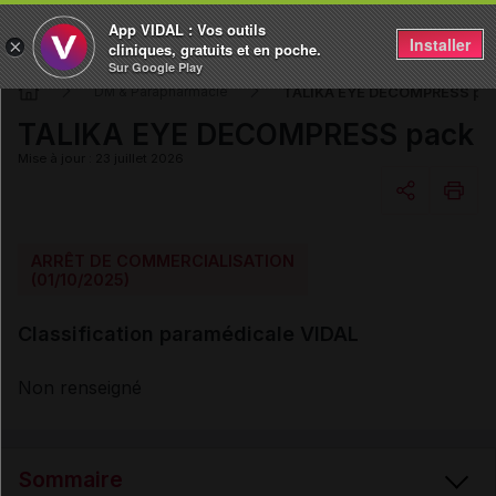
App VIDAL : Vos outils
Installer
×
cliniques, gratuits et en poche.
Sur Google Play
TALIKA EYE DECOMPRESS pa
DM & Parapharmacie
TALIKA EYE DECOMPRESS pack
Mise à jour : 23 juillet 2026
Copier l'url
ARRÊT DE COMMERCIALISATION
(01/10/2025)
Email
Classification paramédicale VIDAL
Non renseigné
Sommaire