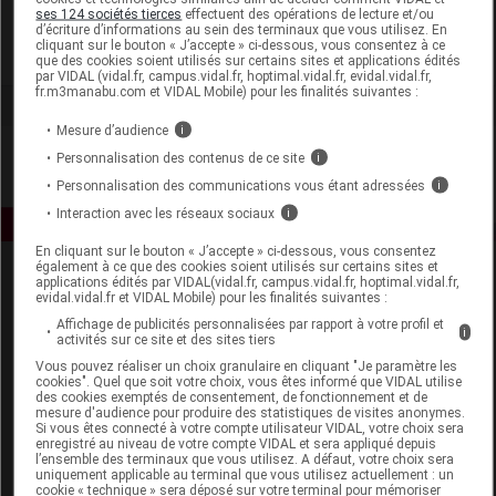
Tadé Pays du Levant
ses 124 sociétés tierces
effectuent des opérations de lecture et/ou
d’écriture d’informations au sein des terminaux que vous utilisez. En
cliquant sur le bouton « J’accepte » ci-dessous, vous consentez à ce
Voir la fiche laboratoire
que des cookies soient utilisés sur certains sites et applications édités
par VIDAL (vidal.fr, campus.vidal.fr, hoptimal.vidal.fr, evidal.vidal.fr,
fr.m3manabu.com et VIDAL Mobile) pour les finalités suivantes :
Mesure d’audience
i
Personnalisation des contenus de ce site
i
Personnalisation des communications vous étant adressées
i
Interaction avec les réseaux sociaux
i
En cliquant sur le bouton « J’accepte » ci-dessous, vous consentez
également à ce que des cookies soient utilisés sur certains sites et
applications édités par VIDAL(vidal.fr, campus.vidal.fr, hoptimal.vidal.fr,
evidal.vidal.fr et VIDAL Mobile) pour les finalités suivantes :
Affichage de publicités personnalisées par rapport à votre profil et
i
activités sur ce site et des sites tiers
Vous pouvez réaliser un choix granulaire en cliquant "Je paramètre les
cookies". Quel que soit votre choix, vous êtes informé que VIDAL utilise
Espace produit
des cookies exemptés de consentement, de fonctionnement et de
mesure d'audience pour produire des statistiques de visites anonymes.
Boutique
Si vous êtes connecté à votre compte utilisateur VIDAL, votre choix sera
enregistré au niveau de votre compte VIDAL et sera appliqué depuis
VIDAL Expert
l’ensemble des terminaux que vous utilisez. A défaut, votre choix sera
VIDAL Hoptimal
uniquement applicable au terminal que vous utilisez actuellement : un
cookie « technique » sera déposé sur votre terminal pour mémoriser
eVIDAL