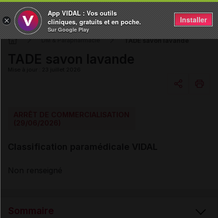
App VIDAL : Vos outils
Installer
×
cliniques, gratuits et en poche.
Sur Google Play
TADE savon lavande
DM & Parapharmacie
TADE savon lavande
Mise à jour : 23 juillet 2026
Copier l'url
ARRÊT DE COMMERCIALISATION
(29/06/2026)
Email
Classification paramédicale VIDAL
Non renseigné
Sommaire