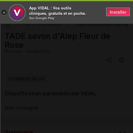
App VIDAL : Vos outils
Installer
×
cliniques, gratuits et en poche.
Sur Google Play
TADE savon d'Alep Fleur de R
DM & Parapharmacie
TADE savon d'Alep Fleur de
Rose
Mise à jour : 23 juillet 2026
Copier l'url
COMMERCIALISÉ
Classification paramédicale VIDAL
Email
Non renseigné
Sommaire