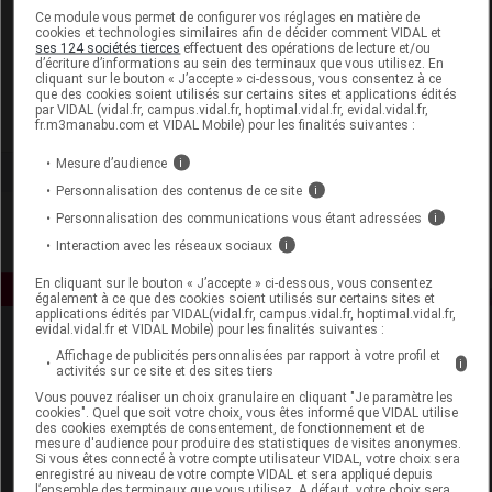
Laboratoire
Ce module vous permet de configurer vos réglages en matière de
cookies et technologies similaires afin de décider comment VIDAL et
ses 124 sociétés tierces
effectuent des opérations de lecture et/ou
d’écriture d’informations au sein des terminaux que vous utilisez. En
Tadé Pays du Levant
cliquant sur le bouton « J’accepte » ci-dessous, vous consentez à ce
que des cookies soient utilisés sur certains sites et applications édités
par VIDAL (vidal.fr, campus.vidal.fr, hoptimal.vidal.fr, evidal.vidal.fr,
Voir la fiche laboratoire
fr.m3manabu.com et VIDAL Mobile) pour les finalités suivantes :
Mesure d’audience
i
Personnalisation des contenus de ce site
i
Personnalisation des communications vous étant adressées
i
Interaction avec les réseaux sociaux
i
En cliquant sur le bouton « J’accepte » ci-dessous, vous consentez
également à ce que des cookies soient utilisés sur certains sites et
applications édités par VIDAL(vidal.fr, campus.vidal.fr, hoptimal.vidal.fr,
evidal.vidal.fr et VIDAL Mobile) pour les finalités suivantes :
Affichage de publicités personnalisées par rapport à votre profil et
i
activités sur ce site et des sites tiers
Vous pouvez réaliser un choix granulaire en cliquant "Je paramètre les
cookies". Quel que soit votre choix, vous êtes informé que VIDAL utilise
des cookies exemptés de consentement, de fonctionnement et de
mesure d'audience pour produire des statistiques de visites anonymes.
Espace produit
Si vous êtes connecté à votre compte utilisateur VIDAL, votre choix sera
enregistré au niveau de votre compte VIDAL et sera appliqué depuis
Boutique
l’ensemble des terminaux que vous utilisez. A défaut, votre choix sera