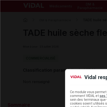
DM &
Médicaments
Parapharmacie
TADE huile sè
DM & Parapharmacie
TADE huile sèche fl
Mise à jour : 23 juillet 2026
COMMERCIALISÉ
Classification paramédicale VIDAL
Vidal res
Non renseigné
Ce module vous permet d
comment VIDAL et
ses 
sein des terminaux que v
Données ad
cookies soient utilisés s
Sommaire