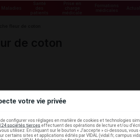
Santé
Prise en
Formations
Maladies
des
charge
Actual
médicales
patients
médicale
che fleur de coton
eur de coton
pecte votre vie privée
e configurer vos réglages en matière de cookies et technologies simil
124 sociétés tierces
effectuent des opérations de lecture et/ou d’écr
ous utilisez. En cliquant sur le bouton « J’accepte » ci-dessous, vou
ministratives
ur certains sites et applications édités par VIDAL (vidal.fr, campus.vidal.