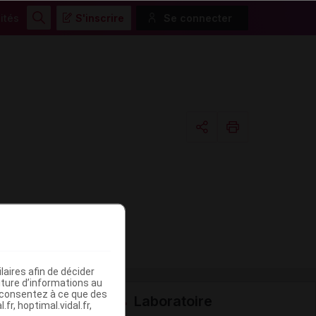
ités
S'inscrire
Se connecter
Rechercher
Copier l'url
Email
aires afin de décider
iture d’informations au
s consentez à ce que des
Laboratoire
fr, hoptimal.vidal.fr,