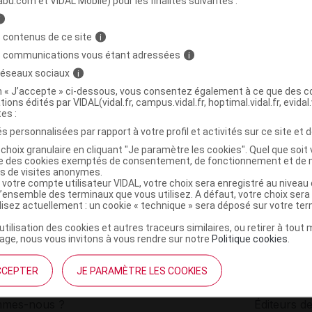
abu.com et VIDAL Mobile) pour les finalités suivantes :
i
sèche fleur de coton Fl/160ml
C
 contenus de ce site
i
s communications vous étant adressées
i
 réseaux sociaux
i
3593290035380
on « J’accepte » ci-dessous, vous consentez également à ce que des co
r
Tadé Pays du Levant
tions édités par VIDAL(vidal.fr, campus.vidal.fr, hoptimal.vidal.fr, evidal.
NR
tes :
s personnalisées par rapport à votre profil et activités sur ce site et d
choix granulaire en cliquant "Je paramètre les cookies". Quel que soit 
ise des cookies exemptés de consentement, de fonctionnement et de 
es de visites anonymes.
 votre compte utilisateur VIDAL, votre choix sera enregistré au nivea
l’ensemble des terminaux que vous utilisez. A défaut, votre choix ser
ilisez actuellement : un cookie « technique » sera déposé sur votre te
’utilisation des cookies et autres traceurs similaires, ou retirer à tou
ge, nous vous invitons à vous rendre sur notre
Politique cookies
.
CCEPTER
JE PARAMÈTRE LES COOKIES
institutionnel
Espace pa
mmes-nous ?
Éditeurs de