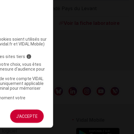
Tadé Pays du Levant
ommercialisé
Voir la fiche laboratoire
okies soient utilisés sur
vidal.fr et VIDAL Mobile)
es sites tiers
i
votre choix, vous êtes
mesure d'audience pour
u de votre compte VIDAL
a uniquement applicable
rminal pour mémoriser
t moment votre
J'ACCEPTE
rtenaires
Vidal Mobile
 logiciel