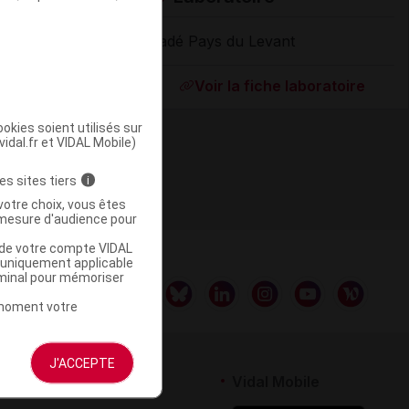
Tadé Pays du Levant
Supprimé
Voir la fiche laboratoire
okies soient utilisés sur
vidal.fr et VIDAL Mobile)
es sites tiers
i
votre choix, vous êtes
mesure d'audience pour
u de votre compte VIDAL
a uniquement applicable
rminal pour mémoriser
t moment votre
J'ACCEPTE
rtenaires
Vidal Mobile