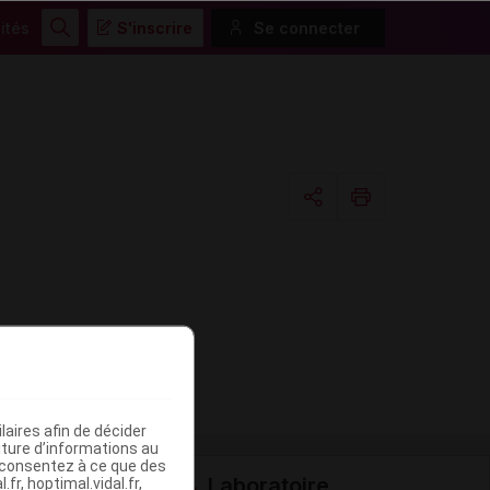
ités
S'inscrire
Se connecter
Rechercher
Copier l'url
Email
aires afin de décider
iture d’informations au
s consentez à ce que des
Laboratoire
fr, hoptimal.vidal.fr,