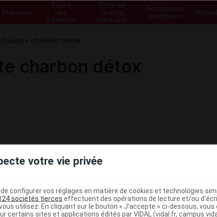
Santé
Prise en
Formations
Maladies
des
charge
Actual
médicales
patients
médicale
foliante charbon détox
te charbon détox
pecte votre vie privée
e configurer vos réglages en matière de cookies et technologies simil
124 sociétés tierces
effectuent des opérations de lecture et/ou d’écr
ous utilisez. En cliquant sur le bouton « J’accepte » ci-dessous, vou
ur certains sites et applications édités par VIDAL (vidal.fr, campus.vidal.