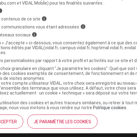
ministratives
abu.com et VIDAL Mobile) pour les finalités suivantes :
i
 contenus de ce site
i
exfoliante charbon détox Fl pompe/300ml
s communications vous étant adressées
i
 réseaux sociaux
i
3593290030941
on « J’accepte » ci-dessous, vous consentez également à ce que des co
tions édités par VIDAL(vidal.fr, campus.vidal.fr, hoptimal.vidal.fr, evidal.
r
Tadé Pays du Levant
tes :
NR
s personnalisées par rapport à votre profil et activités sur ce site et d
choix granulaire en cliquant "Je paramètre les cookies". Quel que soit 
ise des cookies exemptés de consentement, de fonctionnement et de 
es de visites anonymes.
 votre compte utilisateur VIDAL, votre choix sera enregistré au nivea
l’ensemble des terminaux que vous utilisez. A défaut, votre choix ser
ilisez actuellement : un cookie « technique » sera déposé sur votre te
’utilisation des cookies et autres traceurs similaires, ou retirer à tou
ge, nous vous invitons à vous rendre sur notre
Politique cookies
.
CCEPTER
JE PARAMÈTRE LES COOKIES
institutionnel
Espace pa