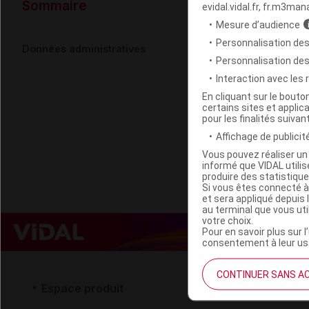
Données ad
Sommaire
evidal.vidal.fr, fr.m3man
Mesure d’audience
Personnalisation des
TADE Gelée 
Données administratives
Personnalisation de
Interaction avec les
Code EAN
En cliquant sur le bout
certains sites et applica
Labo. Distributeu
pour les finalités suivan
Remboursement
Affichage de publicité
Vous pouvez réaliser un 
informé que VIDAL util
produire des statistiqu
Si vous êtes connecté à
et sera appliqué depuis 
au terminal que vous ut
votre choix.
Pour en savoir plus sur l
consentement à leur usa
CONTINUER SANS A
Espace produit
Espace 