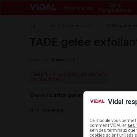
DM &
Médicaments
Parapharmacie
TADE gelée ex
DM & Parapharmacie
TADE gelée exfolian
Mise à jour : 23 juillet 2026
ARRÊT DE COMMERCIALISATION
(01/06/2026)
Classification paramédicale VIDAL
Vidal res
Non renseigné
Ce module vous permet d
comment VIDAL et
ses 
sein des terminaux que v
cookies soient utilisés s