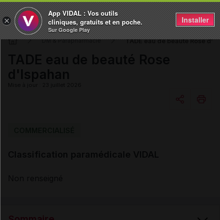
App VIDAL : Vos outils
Installer
×
cliniques, gratuits et en poche.
Sur Google Play
TADE eau de beauté Rose d'I
DM & Parapharmacie
TADE eau de beauté Rose
d'Ispahan
Mise à jour : 23 juillet 2026
Copier l'url
COMMERCIALISÉ
Classification paramédicale VIDAL
Email
Non renseigné
Sommaire