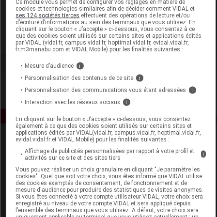
Ce module vous permet de configurer vos réglages en matière de
cookies et technologies similaires afin de décider comment VIDAL et
ses 124 sociétés tierces
effectuent des opérations de lecture et/ou
Tadé Pays du Levant
d’écriture d’informations au sein des terminaux que vous utilisez. En
cliquant sur le bouton « J’accepte » ci-dessous, vous consentez à ce
que des cookies soient utilisés sur certains sites et applications édités
Voir la fiche laboratoire
par VIDAL (vidal.fr, campus.vidal.fr, hoptimal.vidal.fr, evidal.vidal.fr,
fr.m3manabu.com et VIDAL Mobile) pour les finalités suivantes :
Mesure d’audience
i
Personnalisation des contenus de ce site
i
Personnalisation des communications vous étant adressées
i
Interaction avec les réseaux sociaux
i
En cliquant sur le bouton « J’accepte » ci-dessous, vous consentez
également à ce que des cookies soient utilisés sur certains sites et
applications édités par VIDAL(vidal.fr, campus.vidal.fr, hoptimal.vidal.fr,
evidal.vidal.fr et VIDAL Mobile) pour les finalités suivantes :
Affichage de publicités personnalisées par rapport à votre profil et
i
activités sur ce site et des sites tiers
Vous pouvez réaliser un choix granulaire en cliquant "Je paramètre les
cookies". Quel que soit votre choix, vous êtes informé que VIDAL utilise
des cookies exemptés de consentement, de fonctionnement et de
Espace produit
mesure d'audience pour produire des statistiques de visites anonymes.
Si vous êtes connecté à votre compte utilisateur VIDAL, votre choix sera
enregistré au niveau de votre compte VIDAL et sera appliqué depuis
Boutique
l’ensemble des terminaux que vous utilisez. A défaut, votre choix sera
VIDAL Expert
uniquement applicable au terminal que vous utilisez actuellement : un