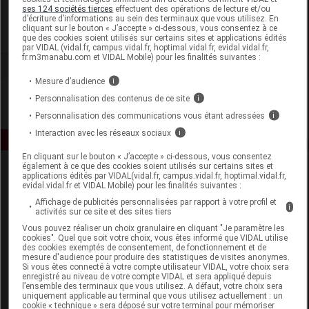
Tadé Pays du Levant
ses 124 sociétés tierces
effectuent des opérations de lecture et/ou
d’écriture d’informations au sein des terminaux que vous utilisez. En
cliquant sur le bouton « J’accepte » ci-dessous, vous consentez à ce
Voir la fiche laboratoire
que des cookies soient utilisés sur certains sites et applications édités
par VIDAL (vidal.fr, campus.vidal.fr, hoptimal.vidal.fr, evidal.vidal.fr,
fr.m3manabu.com et VIDAL Mobile) pour les finalités suivantes :
Mesure d’audience
i
Personnalisation des contenus de ce site
i
Personnalisation des communications vous étant adressées
i
Interaction avec les réseaux sociaux
i
En cliquant sur le bouton « J’accepte » ci-dessous, vous consentez
également à ce que des cookies soient utilisés sur certains sites et
applications édités par VIDAL(vidal.fr, campus.vidal.fr, hoptimal.vidal.fr,
evidal.vidal.fr et VIDAL Mobile) pour les finalités suivantes :
Affichage de publicités personnalisées par rapport à votre profil et
i
activités sur ce site et des sites tiers
Vous pouvez réaliser un choix granulaire en cliquant "Je paramètre les
cookies". Quel que soit votre choix, vous êtes informé que VIDAL utilise
Espace produit
des cookies exemptés de consentement, de fonctionnement et de
mesure d'audience pour produire des statistiques de visites anonymes.
Boutique
Si vous êtes connecté à votre compte utilisateur VIDAL, votre choix sera
enregistré au niveau de votre compte VIDAL et sera appliqué depuis
VIDAL Expert
l’ensemble des terminaux que vous utilisez. A défaut, votre choix sera
VIDAL Hoptimal
uniquement applicable au terminal que vous utilisez actuellement : un
cookie « technique » sera déposé sur votre terminal pour mémoriser
eVIDAL