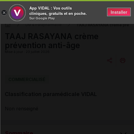
App VIDAL : Vos outils
Installer
×
cliniques, gratuits et en poche.
Sur Google Play
TAAJ RASAYANA crème préven
DM & Parapharmacie
TAAJ RASAYANA crème
prévention anti-âge
Mise à jour : 23 juillet 2026
Copier l'url
COMMERCIALISÉ
Classification paramédicale VIDAL
Email
Non renseigné
Sommaire