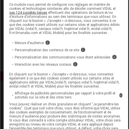
Laboratoire
Ce module vous permet de configurer vos réglages en matière de
cookies et technologies similaires afin de décider comment VIDAL et
ses 124 sociétés tierces
effectuent des opérations de lecture et/ou
d’écriture d’informations au sein des terminaux que vous utilisez. En
Taaj
cliquant sur le bouton « J’accepte » ci-dessous, vous consentez à ce
que des cookies soient utilisés sur certains sites et applications édités
par VIDAL (vidal.fr, campus.vidal.fr, hoptimal.vidal.fr, evidal.vidal.fr,
Voir la fiche laboratoire
fr.m3manabu.com et VIDAL Mobile) pour les finalités suivantes :
Mesure d’audience
i
Personnalisation des contenus de ce site
i
Personnalisation des communications vous étant adressées
i
Interaction avec les réseaux sociaux
i
En cliquant sur le bouton « J’accepte » ci-dessous, vous consentez
également à ce que des cookies soient utilisés sur certains sites et
applications édités par VIDAL(vidal.fr, campus.vidal.fr, hoptimal.vidal.fr,
evidal.vidal.fr et VIDAL Mobile) pour les finalités suivantes :
Affichage de publicités personnalisées par rapport à votre profil et
i
activités sur ce site et des sites tiers
Vous pouvez réaliser un choix granulaire en cliquant "Je paramètre les
cookies". Quel que soit votre choix, vous êtes informé que VIDAL utilise
des cookies exemptés de consentement, de fonctionnement et de
mesure d'audience pour produire des statistiques de visites anonymes.
Espace produit
Si vous êtes connecté à votre compte utilisateur VIDAL, votre choix sera
enregistré au niveau de votre compte VIDAL et sera appliqué depuis
Boutique
l’ensemble des terminaux que vous utilisez. A défaut, votre choix sera