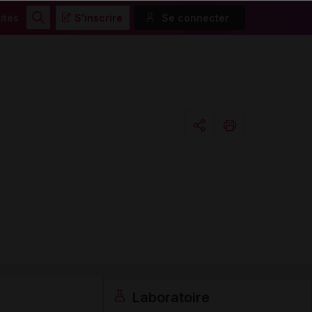
ités
S'inscrire
Se connecter
Rechercher
Copier l'url
Email
Laboratoire