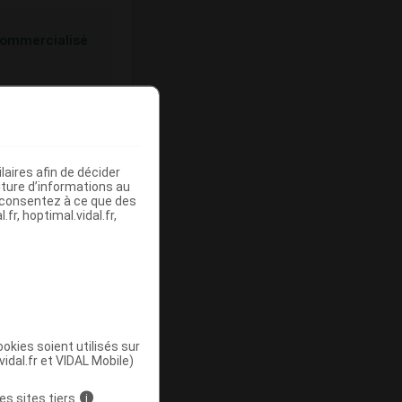
ommercialisé
aires afin de décider
iture d’informations au
s consentez à ce que des
fr, hoptimal.vidal.fr,
ommercialisé
okies soient utilisés sur
vidal.fr et VIDAL Mobile)
es sites tiers
i