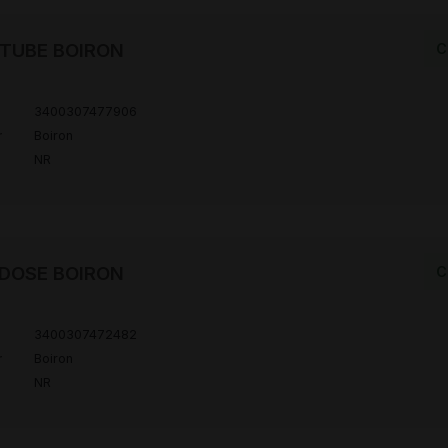
H TUBE BOIRON
C
3400307477906
r
Boiron
NR
H DOSE BOIRON
C
3400307472482
r
Boiron
NR