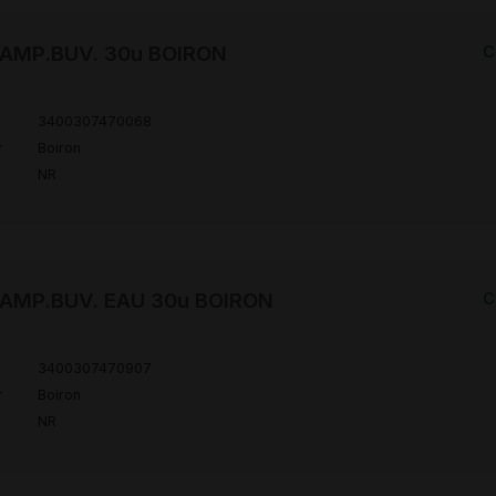
H AMP.BUV. 30u BOIRON
C
3400307470068
r
Boiron
NR
H AMP.BUV. EAU 30u BOIRON
C
3400307470907
r
Boiron
NR