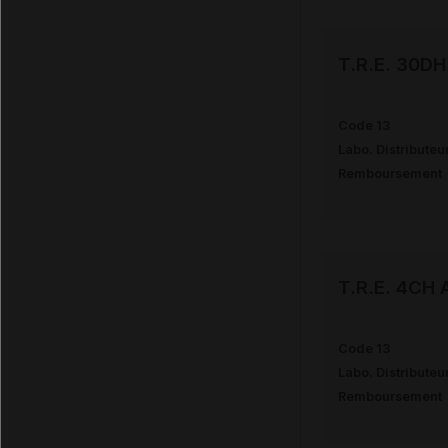
T.R.E. 30D
Code 13
Labo. Distributeu
Remboursement
T.R.E. 4CH
Code 13
Labo. Distributeu
Remboursement