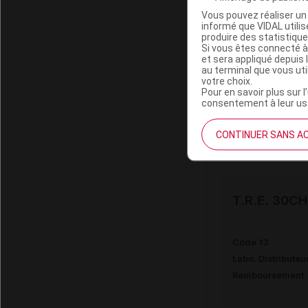
Vous pouvez réaliser un 
informé que VIDAL util
produire des statistiqu
T.R.E. 15D
Si vous êtes connecté à
et sera appliqué depuis 
au terminal que vous ut
votre choix.
Code 13
Pour en savoir plus sur l
consentement à leur usa
Labo. Distributeu
Remboursement
CONTINUER SANS A
T.R.E. 30C
Code 13
Labo. Distributeu
Remboursement