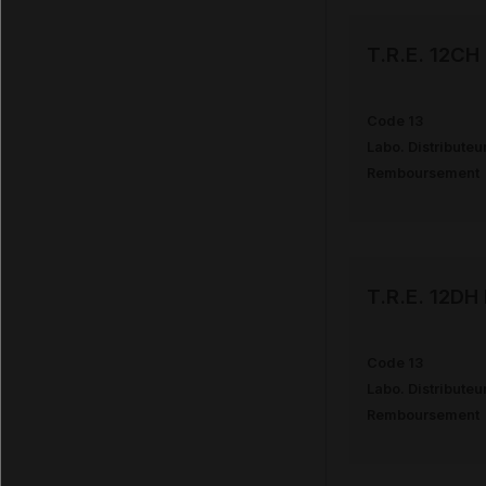
T.R.E. 12C
Code 13
Labo. Distributeu
Remboursement
T.R.E. 12D
Code 13
Labo. Distributeu
Remboursement