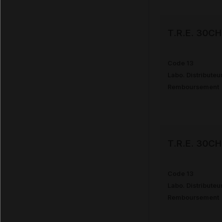
T.R.E. 30C
Code 13
Labo. Distributeu
Remboursement
T.R.E. 30C
Code 13
Labo. Distributeu
Remboursement