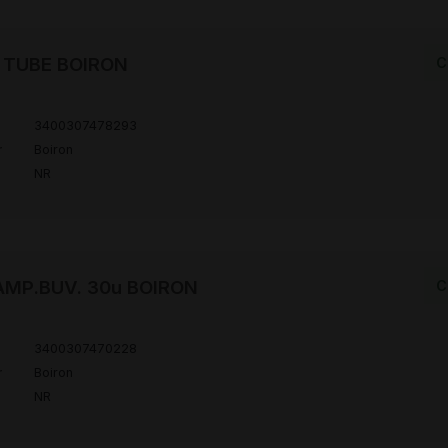
H TUBE BOIRON
C
3400307478293
r
Boiron
NR
 AMP.BUV. 30u BOIRON
C
3400307470228
r
Boiron
NR