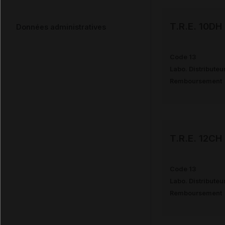
T.R.E. 10D
Données administratives
Code 13
Labo. Distributeu
Remboursement
T.R.E. 12C
Code 13
Labo. Distributeu
Remboursement