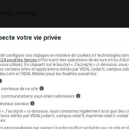
H DOSE BOIRON
C
0747207
pecte votre vie privée
3400307472222
r
Boiron
NR
e configurer vos réglages en matière de cookies et technologies simil
124 sociétés tierces
effectuent des opérations de lecture et/ou d’écr
ous utilisez. En cliquant sur le bouton « J’accepte » ci-dessous, vou
ur certains sites et applications édités par VIDAL (vidal.fr, campus.vidal.
abu.com et VIDAL Mobile) pour les finalités suivantes :
i
H TUBE BOIRON
C
 contenus de ce site
i
s communications vous étant adressées
i
3400307477937
 réseaux sociaux
i
r
Boiron
on « J’accepte » ci-dessous, vous consentez également à ce que des co
tions édités par VIDAL(vidal.fr, campus.vidal.fr, hoptimal.vidal.fr, evidal.
NR
tes :
s personnalisées par rapport à votre profil et activités sur ce site et d