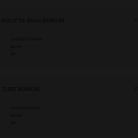
H GOUTTE 60ml BOIRON
C
3400307474479
r
Boiron
NR
H TUBE BOIRON
C
3400307478101
r
Boiron
NR