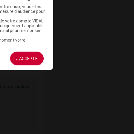
votre choix, vous êtes
mesure d'audience pour
ommercialisé
u de votre compte VIDAL
a uniquement applicable
rminal pour mémoriser
t moment votre
J'ACCEPTE
ommercialisé