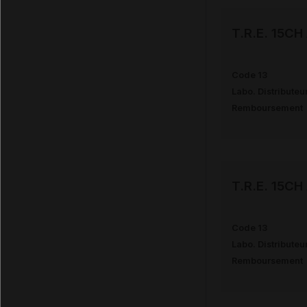
T.R.E. 15C
Code 13
Labo. Distributeu
Remboursement
T.R.E. 15C
Code 13
Labo. Distributeu
Remboursement