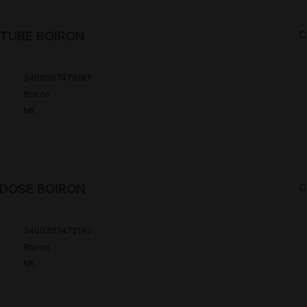
H TUBE BOIRON
C
3400307478187
r
Boiron
NR
H DOSE BOIRON
C
3400307472192
r
Boiron
NR