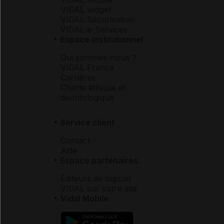
VIDAL widget
VIDAL Sécurisation
VIDAL e-Services
Espace institutionnel
Qui sommes-nous ?
VIDAL France
Carrières
Charte éthique et
déontologique
Service client
Contact
Aide
Espace partenaires
Éditeurs de logiciel
VIDAL sur votre site
Vidal Mobile