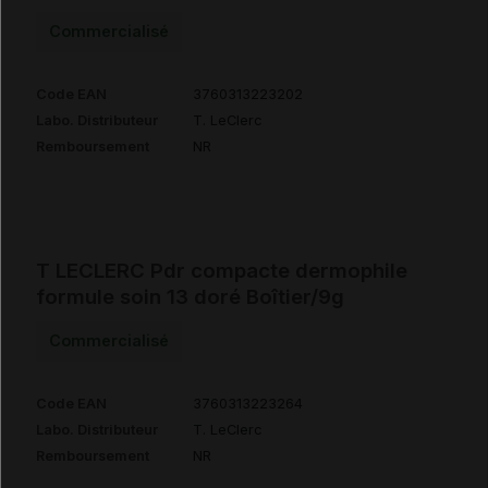
Commercialisé
Code EAN
3760313223202
Labo. Distributeur
T. LeClerc
Remboursement
NR
T LECLERC Pdr compacte dermophile
formule soin 13 doré Boîtier/9g
Commercialisé
Code EAN
3760313223264
Labo. Distributeur
T. LeClerc
Remboursement
NR