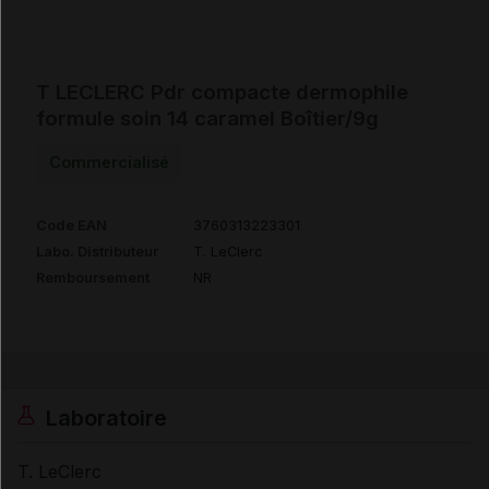
T LECLERC Pdr compacte dermophile
formule soin 14 caramel Boîtier/9g
Commercialisé
Code EAN
3760313223301
Labo. Distributeur
T. LeClerc
Remboursement
NR
Laboratoire
T. LeClerc