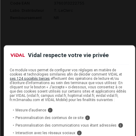
Code EAN
3760313222755
Labo. Distributeur
T. LeClerc
Remboursement
NR
T LECLERC Pdr compacte dermophile
Vidal respecte votre vie privée
formule soin 08 sahara Boîtier/9g
Ce module vous permet de configurer vos réglages en matière de
Commercialisé
cookies et technologies similaires afin de décider comment VIDAL et
ses 124 sociétés tierces
effectuent des opérations de lecture et/ou
d’écriture d’informations au sein des terminaux que vous utilisez. En
cliquant sur le bouton « J’accepte » ci-dessous, vous consentez à ce
Code EAN
3760313223165
que des cookies soient utilisés sur certains sites et applications édités
par VIDAL (vidal.fr, campus.vidal.fr, hoptimal.vidal.fr, evidal.vidal.fr,
Labo. Distributeur
T. LeClerc
fr.m3manabu.com et VIDAL Mobile) pour les finalités suivantes :
Remboursement
NR
Mesure d’audience
i
Personnalisation des contenus de ce site
i
Personnalisation des communications vous étant adressées
i
Interaction avec les réseaux sociaux
i