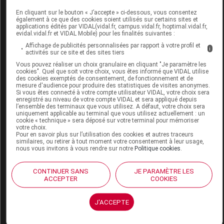
T LECLERC Pdr compacte dermophile
En cliquant sur le bouton « J’accepte » ci-dessous, vous consentez
formule soin 09 beige Boîtier/9g
également à ce que des cookies soient utilisés sur certains sites et
applications édités par VIDAL(vidal.fr, campus.vidal.fr, hoptimal.vidal.fr,
evidal.vidal.fr et VIDAL Mobile) pour les finalités suivantes :
Commercialisé
Affichage de publicités personnalisées par rapport à votre profil et
i
activités sur ce site et des sites tiers
Vous pouvez réaliser un choix granulaire en cliquant "Je paramètre les
Code EAN
3760313222847
cookies". Quel que soit votre choix, vous êtes informé que VIDAL utilise
Labo. Distributeur
T. LeClerc
des cookies exemptés de consentement, de fonctionnement et de
mesure d'audience pour produire des statistiques de visites anonymes.
Remboursement
NR
Si vous êtes connecté à votre compte utilisateur VIDAL, votre choix sera
enregistré au niveau de votre compte VIDAL et sera appliqué depuis
l’ensemble des terminaux que vous utilisez. A défaut, votre choix sera
uniquement applicable au terminal que vous utilisez actuellement : un
cookie « technique » sera déposé sur votre terminal pour mémoriser
votre choix.
Pour en savoir plus sur l’utilisation des cookies et autres traceurs
similaires, ou retirer à tout moment votre consentement à leur usage,
T LECLERC Pdr compacte dermophile
nous vous invitons à vous rendre sur notre
Politique cookies
.
formule soin 10 ambré Boîtier/9g
CONTINUER SANS
JE PARAMÈTRE LES
Commercialisé
ACCEPTER
COOKIES
J'ACCEPTE
Code EAN
3760313223226
Labo. Distributeur
T. LeClerc