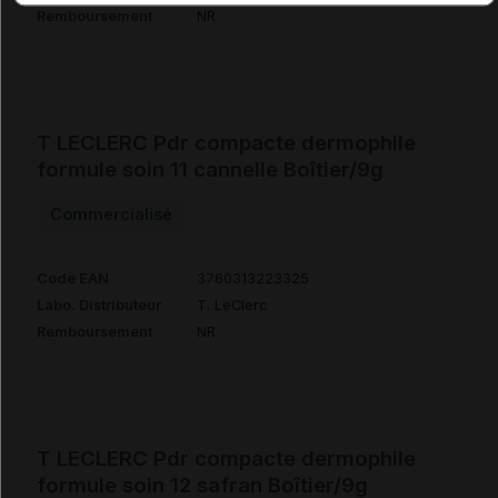
Remboursement
NR
T LECLERC Pdr compacte dermophile
formule soin 11 cannelle Boîtier/9g
Commercialisé
Code EAN
3760313223325
Labo. Distributeur
T. LeClerc
Remboursement
NR
T LECLERC Pdr compacte dermophile
formule soin 12 safran Boîtier/9g