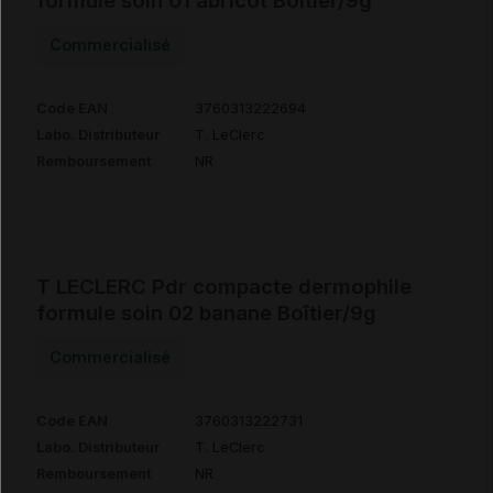
formule soin 01 abricot Boîtier/9g
Commercialisé
Code EAN
3760313222694
Labo. Distributeur
T. LeClerc
Remboursement
NR
T LECLERC Pdr compacte dermophile
formule soin 02 banane Boîtier/9g
Commercialisé
Code EAN
3760313222731
Labo. Distributeur
T. LeClerc
Remboursement
NR