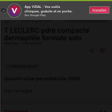
App VIDAL : Vos outils
Installer
×
cliniques, gratuits et en poche.
Sur Google Play
T LECLERC pdre compacte der
DM & Parapharmacie
T LECLERC pdre compacte
dermophile formule soin
Mise à jour : 23 juillet 2026
Copier l'url
COMMERCIALISÉ
Classification paramédicale VIDAL
Email
Non renseigné
Sommaire