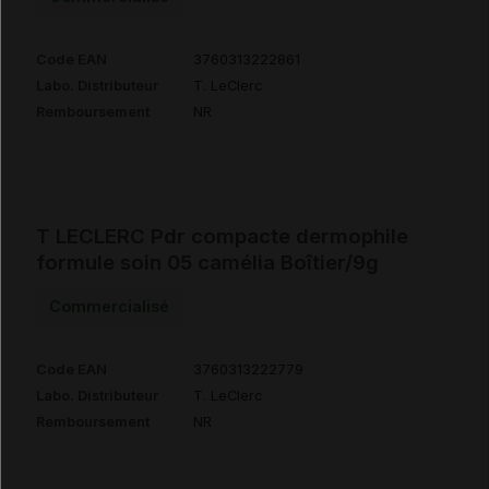
Code EAN
3760313222861
Labo. Distributeur
T. LeClerc
Remboursement
NR
T LECLERC Pdr compacte dermophile
formule soin 05 camélia Boîtier/9g
Commercialisé
Code EAN
3760313222779
Labo. Distributeur
T. LeClerc
Remboursement
NR