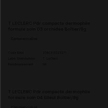
T LECLERC Pdr compacte dermophile
formule soin 03 orchidée Boîtier/9g
Commercialisé
Code EAN
3760313223271
Labo. Distributeur
T. LeClerc
Remboursement
NR
T LECLERC Pdr compacte dermophile
formule soin 04 tilleul Boîtier/9g
Commercialisé