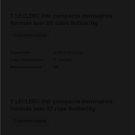
T LECLERC Pdr compacte dermophile
formule soin 06 sable Boîtier/9g
Commercialisé
Code EAN
3760313223240
Labo. Distributeur
T. LeClerc
Remboursement
NR
T LECLERC Pdr compacte dermophile
formule soin 07 rosé Boîtier/9g
Commercialisé