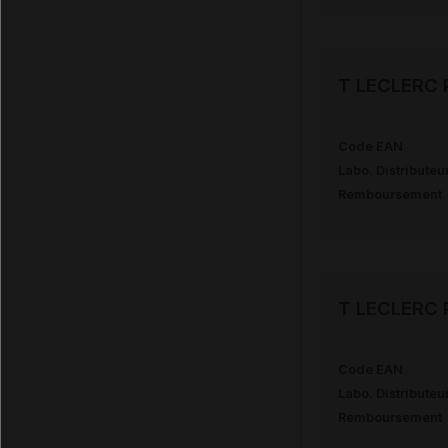
T LECLERC P
Code EAN
Labo. Distributeu
Remboursement
T LECLERC P
Code EAN
Labo. Distributeu
Remboursement