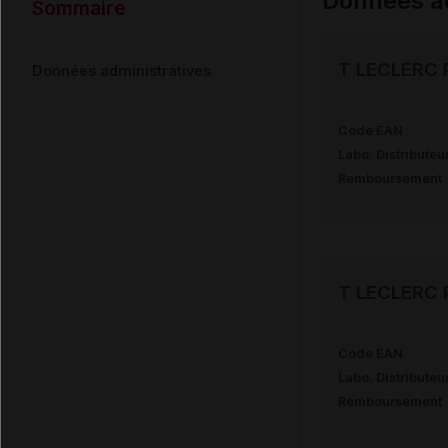
Données ad
Sommaire
T LECLERC P
Données administratives
Code EAN
Labo. Distributeu
Remboursement
T LECLERC P
Code EAN
Labo. Distributeu
Remboursement