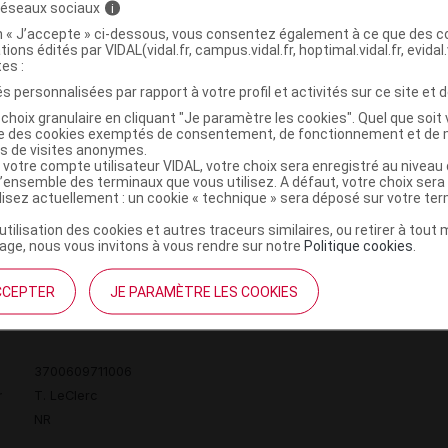
 réseaux sociaux
i
on « J’accepte » ci-dessous, vous consentez également à ce que des co
tions édités par VIDAL(vidal.fr, campus.vidal.fr, hoptimal.vidal.fr, evidal.
dr compacte dermophile 10 beige Boîtier/10g
tes :
s personnalisées par rapport à votre profil et activités sur ce site et d
choix granulaire en cliquant "Je paramètre les cookies". Quel que soit 
3700609710993
ise des cookies exemptés de consentement, de fonctionnement et de 
r
T. LeClerc
es de visites anonymes.
 votre compte utilisateur VIDAL, votre choix sera enregistré au nivea
NR
l’ensemble des terminaux que vous utilisez. A défaut, votre choix ser
ilisez actuellement : un cookie « technique » sera déposé sur votre te
’utilisation des cookies et autres traceurs similaires, ou retirer à tou
ge, nous vous invitons à vous rendre sur notre
Politique cookies
.
dr compacte dermophile 14 translucide
CCEPTER
JE PARAMÈTRE LES COOKIES
3700609711006
r
T. LeClerc
NR