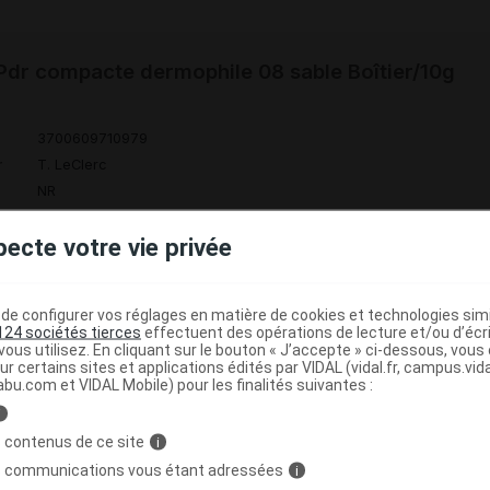
dr compacte dermophile 08 sable Boîtier/10g
3700609710979
r
T. LeClerc
NR
pecte votre vie privée
dr compacte dermophile 09 pêche Boîtier/10g
e configurer vos réglages en matière de cookies et technologies simil
124 sociétés tierces
effectuent des opérations de lecture et/ou d’écr
ous utilisez. En cliquant sur le bouton « J’accepte » ci-dessous, vou
ur certains sites et applications édités par VIDAL (vidal.fr, campus.vidal.
3700609710986
abu.com et VIDAL Mobile) pour les finalités suivantes :
r
T. LeClerc
i
NR
 contenus de ce site
i
s communications vous étant adressées
i