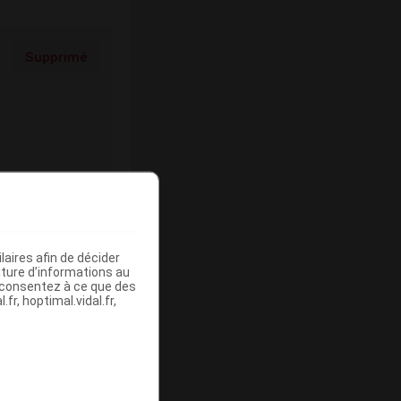
Supprimé
Supprimé
aires afin de décider
iture d’informations au
s consentez à ce que des
fr, hoptimal.vidal.fr,