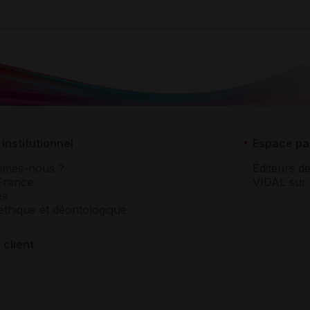
institutionnel
Espace pa
mmes-nous ?
Éditeurs de
France
VIDAL sur 
es
éthique et déontologique
 client