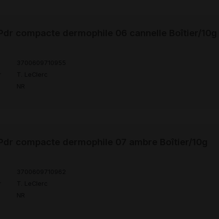
dr compacte dermophile 06 cannelle Boîtier/10g
3700609710955
r
T. LeClerc
NR
dr compacte dermophile 07 ambre Boîtier/10g
3700609710962
r
T. LeClerc
NR