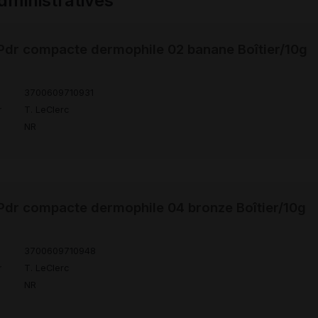
ministratives
dr compacte dermophile 02 banane Boîtier/10g
3700609710931
r
T. LeClerc
NR
dr compacte dermophile 04 bronze Boîtier/10g
3700609710948
r
T. LeClerc
NR