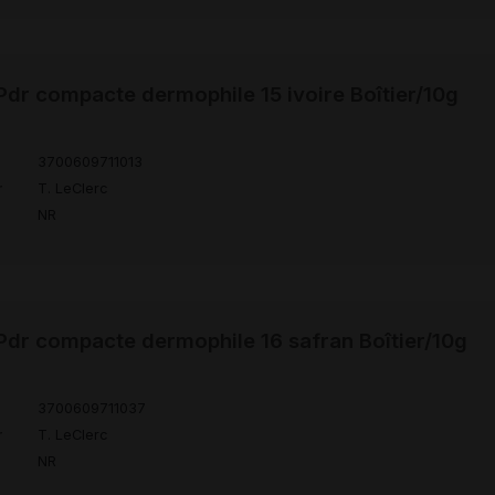
dr compacte dermophile 15 ivoire Boîtier/10g
3700609711013
r
T. LeClerc
NR
dr compacte dermophile 16 safran Boîtier/10g
3700609711037
r
T. LeClerc
NR