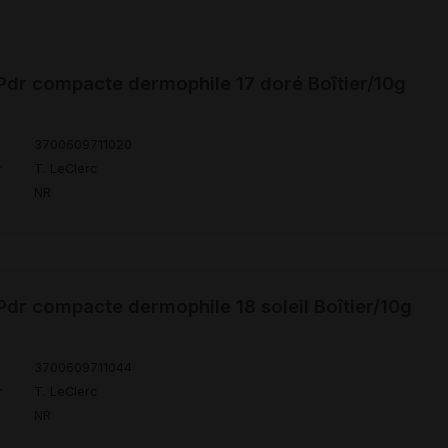
dr compacte dermophile 17 doré Boîtier/10g
3700609711020
r
T. LeClerc
NR
dr compacte dermophile 18 soleil Boîtier/10g
3700609711044
r
T. LeClerc
NR