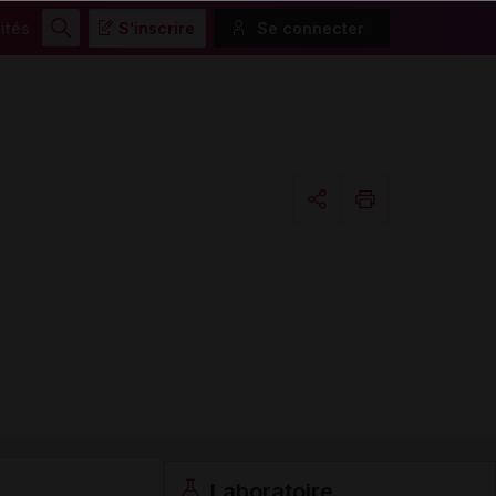
ités
S'inscrire
Se connecter
Rechercher
Copier l'url
Email
Laboratoire