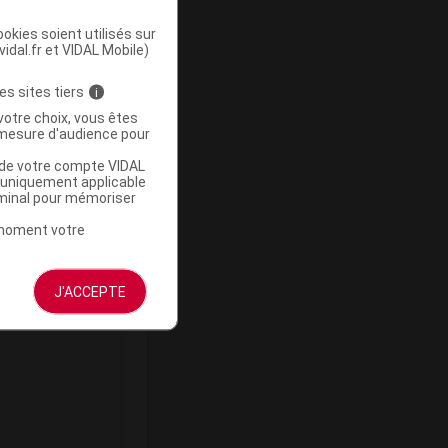
okies soient utilisés sur
vidal.fr et VIDAL Mobile)
Supprimé
es sites tiers
i
votre choix, vous êtes
mesure d'audience pour
u de votre compte VIDAL
a uniquement applicable
rminal pour mémoriser
t moment votre
Supprimé
J'ACCEPTE