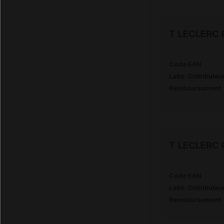
T LECLERC P
Code EAN
Labo. Distributeu
Remboursement
T LECLERC P
Code EAN
Labo. Distributeu
Remboursement