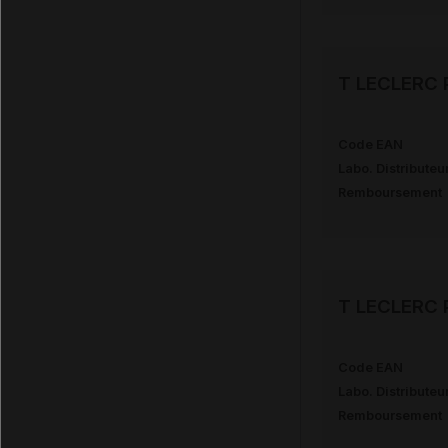
T LECLERC P
Code EAN
Labo. Distributeu
Remboursement
T LECLERC P
Code EAN
Labo. Distributeu
Remboursement