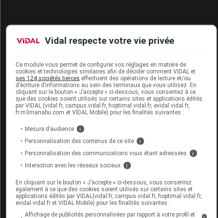
Vidal respecte votre vie privée
T LECLERC Crayon yeux rétractable
waterproof 04 olive 0,35g
Ce module vous permet de configurer vos réglages en matière de
cookies et technologies similaires afin de décider comment VIDAL et
Commercialisé
ses 124 sociétés tierces
effectuent des opérations de lecture et/ou
d’écriture d’informations au sein des terminaux que vous utilisez. En
cliquant sur le bouton « J’accepte » ci-dessous, vous consentez à ce
que des cookies soient utilisés sur certains sites et applications édités
par VIDAL (vidal.fr, campus.vidal.fr, hoptimal.vidal.fr, evidal.vidal.fr,
Code EAN
3760313228320
fr.m3manabu.com et VIDAL Mobile) pour les finalités suivantes :
Labo. Distributeur
T. LeClerc
Mesure d’audience
i
Remboursement
NR
Personnalisation des contenus de ce site
i
Personnalisation des communications vous étant adressées
i
Interaction avec les réseaux sociaux
i
En cliquant sur le bouton « J’accepte » ci-dessous, vous consentez
T LECLERC Crayon yeux rétractable
également à ce que des cookies soient utilisés sur certains sites et
waterproof 05 prune 0,35g
applications édités par VIDAL(vidal.fr, campus.vidal.fr, hoptimal.vidal.fr,
evidal.vidal.fr et VIDAL Mobile) pour les finalités suivantes :
Affichage de publicités personnalisées par rapport à votre profil et
Commercialisé
i