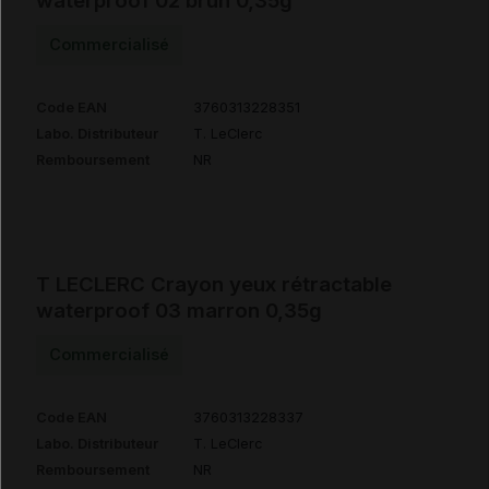
waterproof 02 brun 0,35g
Commercialisé
Code EAN
3760313228351
Labo. Distributeur
T. LeClerc
Remboursement
NR
T LECLERC Crayon yeux rétractable
waterproof 03 marron 0,35g
Commercialisé
Code EAN
3760313228337
Labo. Distributeur
T. LeClerc
Remboursement
NR