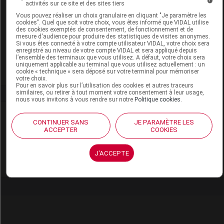
activités sur ce site et des sites tiers
Vous pouvez réaliser un choix granulaire en cliquant "Je paramètre les
cookies". Quel que soit votre choix, vous êtes informé que VIDAL utilise
Code EAN
3760313228313
des cookies exemptés de consentement, de fonctionnement et de
mesure d'audience pour produire des statistiques de visites anonymes.
Labo. Distributeur
T. LeClerc
Si vous êtes connecté à votre compte utilisateur VIDAL, votre choix sera
enregistré au niveau de votre compte VIDAL et sera appliqué depuis
Remboursement
NR
l’ensemble des terminaux que vous utilisez. A défaut, votre choix sera
uniquement applicable au terminal que vous utilisez actuellement : un
cookie « technique » sera déposé sur votre terminal pour mémoriser
votre choix.
Pour en savoir plus sur l’utilisation des cookies et autres traceurs
similaires, ou retirer à tout moment votre consentement à leur usage,
nous vous invitons à vous rendre sur notre
Politique cookies
.
Laboratoire
CONTINUER SANS
JE PARAMÈTRE LES
ACCEPTER
COOKIES
T. LeClerc
J'ACCEPTE
Voir la fiche laboratoire