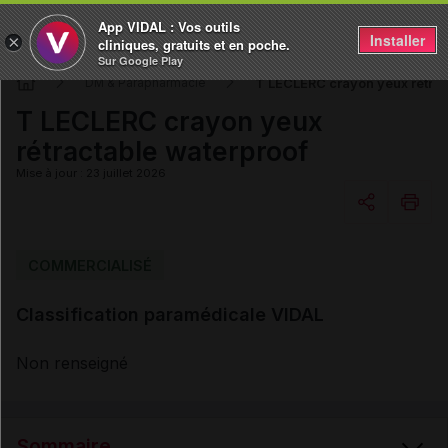
App VIDAL : Vos outils
Installer
×
cliniques, gratuits et en poche.
Sur Google Play
T LECLERC crayon yeux rétrac
DM & Parapharmacie
T LECLERC crayon yeux
rétractable waterproof
Mise à jour : 23 juillet 2026
Copier l'url
COMMERCIALISÉ
Classification paramédicale VIDAL
Email
Non renseigné
Sommaire