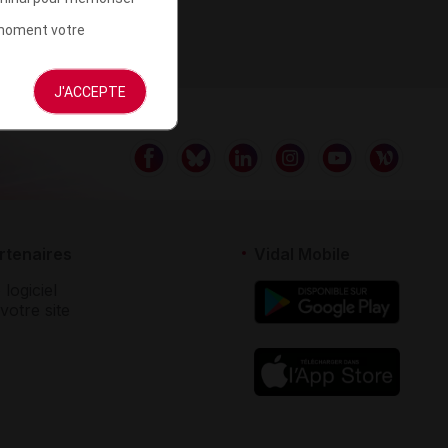
t moment votre
J'ACCEPTE
rtenaires
Vidal Mobile
 logiciel
votre site