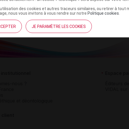
domicile
YST'AM, P161M
’utilisation des cookies et autres traceurs similaires, ou retirer à tou
ge, nous vous invitons à vous rendre sur notre
Politique cookies
.
CCEPTER
JE PARAMÈTRE LES COOKIES
institutionnel
Espace pa
mmes-nous ?
Éditeurs de
France
VIDAL sur 
es
éthique et déontologique
 client