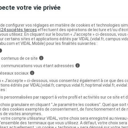
pecte votre vie privée
elas monobloc viscoflex +housse
C
e configurer vos réglages en matière de cookies et technologies simil
124 sociétés tierces
effectuent des opérations de lecture et/ou d’écr
ous utilisez. En cliquant sur le bouton « J’accepte » ci-dessous, vou
ur certains sites et applications édités par VIDAL (vidal.fr, campus.vidal.
3700368611906
abu.com et VIDAL Mobile) pour les finalités suivantes :
r
Systam
i
 contenus de ce site
i
s communications vous étant adressées
i
 réseaux sociaux
i
Code
Nature
Type de
Désignation
r
prestation
prestation
prestation
on « J’accepte » ci-dessous, vous consentez également à ce que des co
tions édités par VIDAL(vidal.fr, campus.vidal.fr, hoptimal.vidal.fr, evidal.
tes :
s personnalisées par rapport à votre profil et activités sur ce site et d
ESCARRES
autres
choix granulaire en cliquant "Je paramètre les cookies". Quel que soit 
MATELAS EN
ise des cookies exemptés de consentement, de fonctionnement et de 
accessoires
MOUSSE
es de visites anonymes.
AAD
de
Achat
 votre compte utilisateur VIDAL, votre choix sera enregistré au nivea
SCOELASTIQUE,
l’ensemble des terminaux que vous utilisez. A défaut, votre choix ser
traitement à
CLASSE II,
ilisez actuellement : un cookie « technique » sera déposé sur votre te