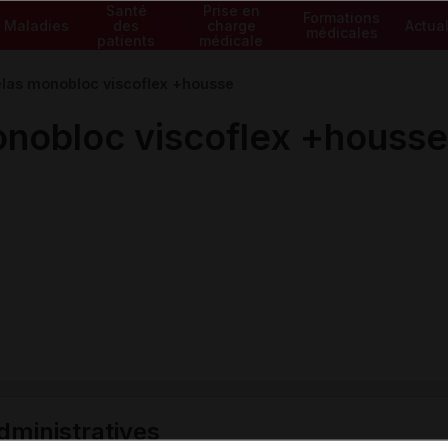
Santé
Prise en
Formations
Maladies
des
charge
Actual
médicales
patients
médicale
as monobloc viscoflex +housse
obloc viscoflex +housse
ministratives