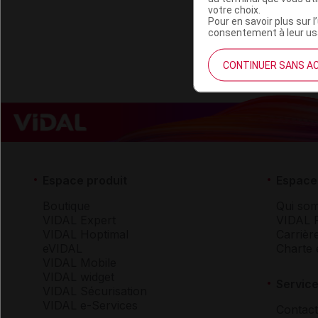
votre choix.
S
Pour en savoir plus sur l
consentement à leur usa
CONTINUER SANS A
Espace produit
Espace 
Boutique
Qui so
VIDAL Expert
VIDAL 
VIDAL Hoptimal
Carrièr
eVIDAL
Charte 
VIDAL Mobile
VIDAL widget
Service
VIDAL Sécurisation
VIDAL e-Services
Contact