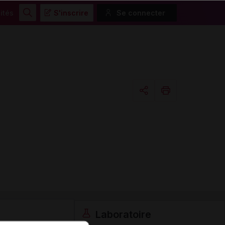
ités
S'inscrire
Se connecter
Rechercher
Copier l'url
Email
Laboratoire