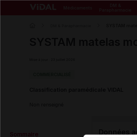
DM &
Médicaments
Parapharmacie
SYSTAM matel
DM & Parapharmacie
SYSTAM matelas mon
Mise à jour : 23 juillet 2026
COMMERCIALISÉ
Classification paramédicale VIDAL
Non renseigné
Données ad
Sommaire