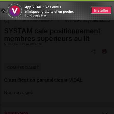
App VIDAL : Vos outils
Installer
×
cliniques, gratuits et en poche.
Sur Google Play
SYSTAM cale positionnement m
DM & Parapharmacie
SYSTAM cale positionnement
membres superieurs au lit
Mise à jour : 23 juillet 2026
Copier l'url
COMMERCIALISÉ
Classification paramédicale VIDAL
Email
Non renseigné
Sommaire