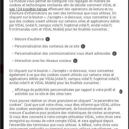
Ce module vous permet de configurer vos réglages en matière de
cookies et technologies similaires afin de décider comment VIDAL et
ses 124 sociétés tierces
effectuent des opérations de lecture et/ou
Systam
d’écriture d’informations au sein des terminaux que vous utilisez. En
cliquant sur le bouton « J’accepte » ci-dessous, vous consentez à ce
que des cookies soient utilisés sur certains sites et applications édités
Voir la fiche laboratoire
par VIDAL (vidal.fr, campus.vidal.fr, hoptimal.vidal.fr, evidal.vidal.fr,
fr.m3manabu.com et VIDAL Mobile) pour les finalités suivantes :
Mesure d’audience
i
Personnalisation des contenus de ce site
i
Personnalisation des communications vous étant adressées
i
Interaction avec les réseaux sociaux
i
En cliquant sur le bouton « J’accepte » ci-dessous, vous consentez
également à ce que des cookies soient utilisés sur certains sites et
applications édités par VIDAL(vidal.fr, campus.vidal.fr, hoptimal.vidal.fr,
evidal.vidal.fr et VIDAL Mobile) pour les finalités suivantes :
Affichage de publicités personnalisées par rapport à votre profil et
i
activités sur ce site et des sites tiers
Vous pouvez réaliser un choix granulaire en cliquant "Je paramètre les
cookies". Quel que soit votre choix, vous êtes informé que VIDAL utilise
des cookies exemptés de consentement, de fonctionnement et de
Espace produit
mesure d'audience pour produire des statistiques de visites anonymes.
Si vous êtes connecté à votre compte utilisateur VIDAL, votre choix sera
enregistré au niveau de votre compte VIDAL et sera appliqué depuis
Boutique
l’ensemble des terminaux que vous utilisez. A défaut, votre choix sera
VIDAL Expert
uniquement applicable au terminal que vous utilisez actuellement : un