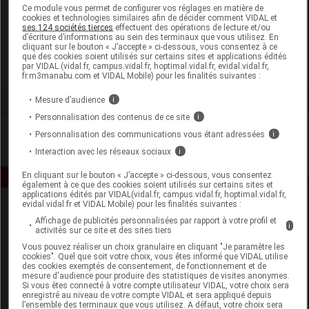
Laboratoire
Ce module vous permet de configurer vos réglages en matière de
cookies et technologies similaires afin de décider comment VIDAL et
ses 124 sociétés tierces
effectuent des opérations de lecture et/ou
d’écriture d’informations au sein des terminaux que vous utilisez. En
Synphonat
cliquant sur le bouton « J’accepte » ci-dessous, vous consentez à ce
que des cookies soient utilisés sur certains sites et applications édités
par VIDAL (vidal.fr, campus.vidal.fr, hoptimal.vidal.fr, evidal.vidal.fr,
Voir la fiche laboratoire
fr.m3manabu.com et VIDAL Mobile) pour les finalités suivantes :
Mesure d’audience
i
Personnalisation des contenus de ce site
i
Personnalisation des communications vous étant adressées
i
Interaction avec les réseaux sociaux
i
En cliquant sur le bouton « J’accepte » ci-dessous, vous consentez
également à ce que des cookies soient utilisés sur certains sites et
applications édités par VIDAL(vidal.fr, campus.vidal.fr, hoptimal.vidal.fr,
evidal.vidal.fr et VIDAL Mobile) pour les finalités suivantes :
Affichage de publicités personnalisées par rapport à votre profil et
i
activités sur ce site et des sites tiers
Vous pouvez réaliser un choix granulaire en cliquant "Je paramètre les
cookies". Quel que soit votre choix, vous êtes informé que VIDAL utilise
des cookies exemptés de consentement, de fonctionnement et de
mesure d'audience pour produire des statistiques de visites anonymes.
Espace produit
Si vous êtes connecté à votre compte utilisateur VIDAL, votre choix sera
enregistré au niveau de votre compte VIDAL et sera appliqué depuis
Boutique
l’ensemble des terminaux que vous utilisez. A défaut, votre choix sera