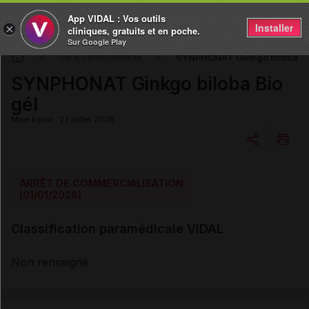
App VIDAL : Vos outils
Installer
×
cliniques, gratuits et en poche.
Sur Google Play
SYNPHONAT Ginkgo biloba Bi
DM & Parapharmacie
SYNPHONAT Ginkgo biloba Bio
gél
Mise à jour : 23 juillet 2026
Copier l'url
ARRÊT DE COMMERCIALISATION
(01/01/2026)
Email
Classification paramédicale VIDAL
Non renseigné