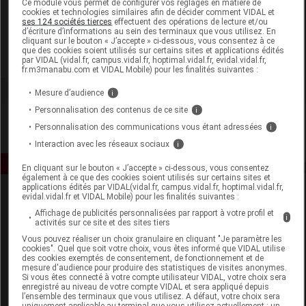
Ce module vous permet de configurer vos réglages en matière de
cookies et technologies similaires afin de décider comment VIDAL et
ses 124 sociétés tierces
effectuent des opérations de lecture et/ou
Synactifs
d’écriture d’informations au sein des terminaux que vous utilisez. En
cliquant sur le bouton « J’accepte » ci-dessous, vous consentez à ce
que des cookies soient utilisés sur certains sites et applications édités
Voir la fiche laboratoire
par VIDAL (vidal.fr, campus.vidal.fr, hoptimal.vidal.fr, evidal.vidal.fr,
fr.m3manabu.com et VIDAL Mobile) pour les finalités suivantes :
Mesure d’audience
i
Personnalisation des contenus de ce site
i
Personnalisation des communications vous étant adressées
i
Interaction avec les réseaux sociaux
i
En cliquant sur le bouton « J’accepte » ci-dessous, vous consentez
également à ce que des cookies soient utilisés sur certains sites et
applications édités par VIDAL(vidal.fr, campus.vidal.fr, hoptimal.vidal.fr,
evidal.vidal.fr et VIDAL Mobile) pour les finalités suivantes :
Affichage de publicités personnalisées par rapport à votre profil et
i
activités sur ce site et des sites tiers
Vous pouvez réaliser un choix granulaire en cliquant "Je paramètre les
cookies". Quel que soit votre choix, vous êtes informé que VIDAL utilise
des cookies exemptés de consentement, de fonctionnement et de
Espace produit
mesure d'audience pour produire des statistiques de visites anonymes.
Si vous êtes connecté à votre compte utilisateur VIDAL, votre choix sera
enregistré au niveau de votre compte VIDAL et sera appliqué depuis
Boutique
l’ensemble des terminaux que vous utilisez. A défaut, votre choix sera
VIDAL Expert
uniquement applicable au terminal que vous utilisez actuellement : un