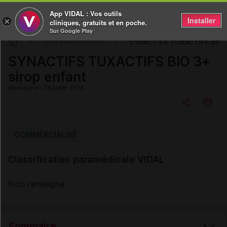
App VIDAL : Vos outils
Installer
×
cliniques, gratuits et en poche.
Sur Google Play
SYNACTIFS TUXACTIFS BIO 3+
DM & Parapharmacie
SYNACTIFS TUXACTIFS BIO 3+
sirop enfant
Mise à jour : 23 juillet 2026
Copier l'url
COMMERCIALISÉ
Classification paramédicale VIDAL
Email
Non renseigné
Sommaire