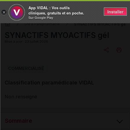
App VIDAL : Vos outils
Installer
×
cliniques, gratuits et en poche.
Sur Google Play
SYNACTIFS MYOACTIFS gél
DM & Parapharmacie
SYNACTIFS MYOACTIFS gél
Mise à jour : 23 juillet 2026
Copier l'url
COMMERCIALISÉ
Classification paramédicale VIDAL
Email
Non renseigné
Sommaire