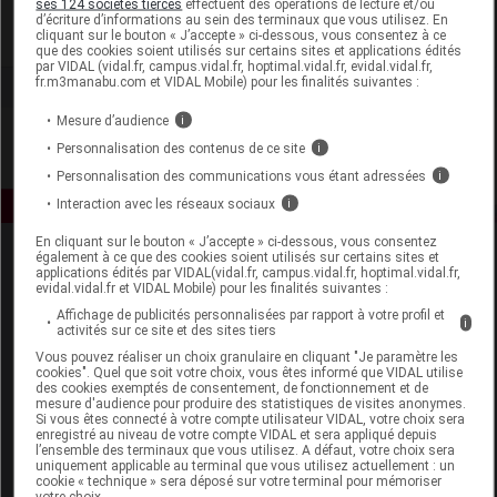
ses 124 sociétés tierces
effectuent des opérations de lecture et/ou
d’écriture d’informations au sein des terminaux que vous utilisez. En
cliquant sur le bouton « J’accepte » ci-dessous, vous consentez à ce
Voir la fiche laboratoire
que des cookies soient utilisés sur certains sites et applications édités
par VIDAL (vidal.fr, campus.vidal.fr, hoptimal.vidal.fr, evidal.vidal.fr,
fr.m3manabu.com et VIDAL Mobile) pour les finalités suivantes :
Mesure d’audience
i
Personnalisation des contenus de ce site
i
Personnalisation des communications vous étant adressées
i
Interaction avec les réseaux sociaux
i
En cliquant sur le bouton « J’accepte » ci-dessous, vous consentez
également à ce que des cookies soient utilisés sur certains sites et
applications édités par VIDAL(vidal.fr, campus.vidal.fr, hoptimal.vidal.fr,
evidal.vidal.fr et VIDAL Mobile) pour les finalités suivantes :
Affichage de publicités personnalisées par rapport à votre profil et
i
activités sur ce site et des sites tiers
Vous pouvez réaliser un choix granulaire en cliquant "Je paramètre les
Espace produit
cookies". Quel que soit votre choix, vous êtes informé que VIDAL utilise
des cookies exemptés de consentement, de fonctionnement et de
mesure d'audience pour produire des statistiques de visites anonymes.
Boutique
Si vous êtes connecté à votre compte utilisateur VIDAL, votre choix sera
VIDAL Expert
enregistré au niveau de votre compte VIDAL et sera appliqué depuis
l’ensemble des terminaux que vous utilisez. A défaut, votre choix sera
VIDAL Hoptimal
uniquement applicable au terminal que vous utilisez actuellement : un
eVIDAL
cookie « technique » sera déposé sur votre terminal pour mémoriser
votre choix.