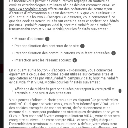
Ce module vous permet de configurer vos réglages en matière de
cookies et technologies similaires afin de décider comment VIDAL et
ses 124 sociétés tierces
effectuent des opérations de lecture et/ou
Synactifs
d’écriture d’informations au sein des terminaux que vous utilisez. En
cliquant sur le bouton « J’accepte » ci-dessous, vous consentez à ce
que des cookies soient utilisés sur certains sites et applications édités
Voir la fiche laboratoire
par VIDAL (vidal.fr, campus.vidal.fr, hoptimal.vidal.fr, evidal.vidal.fr,
fr.m3manabu.com et VIDAL Mobile) pour les finalités suivantes :
Mesure d’audience
i
Personnalisation des contenus de ce site
i
Personnalisation des communications vous étant adressées
i
Interaction avec les réseaux sociaux
i
En cliquant sur le bouton « J’accepte » ci-dessous, vous consentez
également à ce que des cookies soient utilisés sur certains sites et
applications édités par VIDAL(vidal.fr, campus.vidal.fr, hoptimal.vidal.fr,
evidal.vidal.fr et VIDAL Mobile) pour les finalités suivantes :
Affichage de publicités personnalisées par rapport à votre profil et
i
activités sur ce site et des sites tiers
Vous pouvez réaliser un choix granulaire en cliquant "Je paramètre les
cookies". Quel que soit votre choix, vous êtes informé que VIDAL utilise
des cookies exemptés de consentement, de fonctionnement et de
Espace produit
mesure d'audience pour produire des statistiques de visites anonymes.
Si vous êtes connecté à votre compte utilisateur VIDAL, votre choix sera
enregistré au niveau de votre compte VIDAL et sera appliqué depuis
Boutique
l’ensemble des terminaux que vous utilisez. A défaut, votre choix sera
VIDAL Expert
uniquement applicable au terminal que vous utilisez actuellement : un