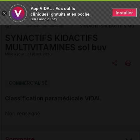
App VIDAL : Vos outils
Installer
×
cliniques, gratuits et en poche.
Sur Google Play
SYNACTIFS KIDACTIFS MULTI
DM & Parapharmacie
SYNACTIFS KIDACTIFS
MULTIVITAMINES sol buv
Mise à jour : 23 juillet 2026
Copier l'url
COMMERCIALISÉ
Classification paramédicale VIDAL
Email
Non renseigné
Sommaire