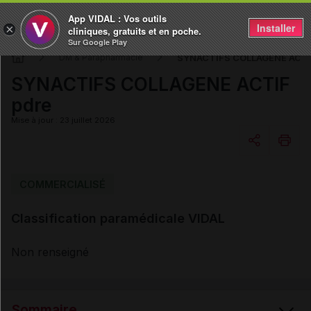
App VIDAL : Vos outils
Installer
×
cliniques, gratuits et en poche.
Sur Google Play
SYNACTIFS COLLAGENE ACTI
DM & Parapharmacie
SYNACTIFS COLLAGENE ACTIF
pdre
Mise à jour : 23 juillet 2026
Copier l'url
COMMERCIALISÉ
Classification paramédicale VIDAL
Email
Non renseigné
Sommaire