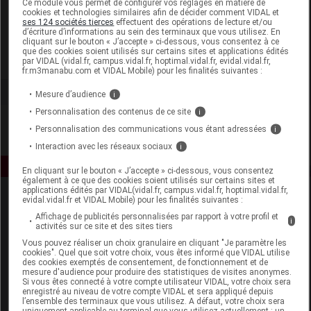
Ce module vous permet de configurer vos réglages en matière de
cookies et technologies similaires afin de décider comment VIDAL et
ses 124 sociétés tierces
effectuent des opérations de lecture et/ou
Synactifs
d’écriture d’informations au sein des terminaux que vous utilisez. En
cliquant sur le bouton « J’accepte » ci-dessous, vous consentez à ce
que des cookies soient utilisés sur certains sites et applications édités
Voir la fiche laboratoire
par VIDAL (vidal.fr, campus.vidal.fr, hoptimal.vidal.fr, evidal.vidal.fr,
fr.m3manabu.com et VIDAL Mobile) pour les finalités suivantes :
Mesure d’audience
i
Personnalisation des contenus de ce site
i
Personnalisation des communications vous étant adressées
i
Interaction avec les réseaux sociaux
i
En cliquant sur le bouton « J’accepte » ci-dessous, vous consentez
également à ce que des cookies soient utilisés sur certains sites et
applications édités par VIDAL(vidal.fr, campus.vidal.fr, hoptimal.vidal.fr,
evidal.vidal.fr et VIDAL Mobile) pour les finalités suivantes :
Affichage de publicités personnalisées par rapport à votre profil et
i
activités sur ce site et des sites tiers
Vous pouvez réaliser un choix granulaire en cliquant "Je paramètre les
cookies". Quel que soit votre choix, vous êtes informé que VIDAL utilise
des cookies exemptés de consentement, de fonctionnement et de
Espace produit
mesure d'audience pour produire des statistiques de visites anonymes.
Si vous êtes connecté à votre compte utilisateur VIDAL, votre choix sera
enregistré au niveau de votre compte VIDAL et sera appliqué depuis
Boutique
l’ensemble des terminaux que vous utilisez. A défaut, votre choix sera
VIDAL Expert
uniquement applicable au terminal que vous utilisez actuellement : un