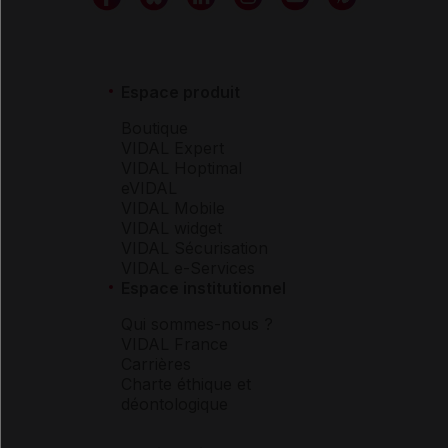
Espace produit
Boutique
VIDAL Expert
VIDAL Hoptimal
eVIDAL
VIDAL Mobile
VIDAL widget
VIDAL Sécurisation
VIDAL e-Services
Espace institutionnel
Qui sommes-nous ?
VIDAL France
Carrières
Charte éthique et
déontologique