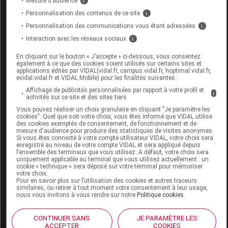
Mesure d’audience
i
Code 13
3401325658582
Personnalisation des contenus de ce site
i
Labo. Distributeur
SVR
Personnalisation des communications vous étant adressées
i
Remboursement
NR
Interaction avec les réseaux sociaux
i
En cliquant sur le bouton « J’accepte » ci-dessous, vous consentez
également à ce que des cookies soient utilisés sur certains sites et
applications édités par VIDAL(vidal.fr, campus.vidal.fr, hoptimal.vidal.fr,
evidal.vidal.fr et VIDAL Mobile) pour les finalités suivantes :
Affichage de publicités personnalisées par rapport à votre profil et
SVR TOPIALYSE Cr barrière anti-
i
activités sur ce site et des sites tiers
irritations grattage T/50ml
Vous pouvez réaliser un choix granulaire en cliquant "Je paramètre les
cookies". Quel que soit votre choix, vous êtes informé que VIDAL utilise
des cookies exemptés de consentement, de fonctionnement et de
Commercialisé
mesure d'audience pour produire des statistiques de visites anonymes.
Si vous êtes connecté à votre compte utilisateur VIDAL, votre choix sera
enregistré au niveau de votre compte VIDAL et sera appliqué depuis
l’ensemble des terminaux que vous utilisez. A défaut, votre choix sera
Code ACL
8138152
uniquement applicable au terminal que vous utilisez actuellement : un
cookie « technique » sera déposé sur votre terminal pour mémoriser
Code 13
3401381381523
votre choix.
Pour en savoir plus sur l’utilisation des cookies et autres traceurs
Labo. Distributeur
SVR
similaires, ou retirer à tout moment votre consentement à leur usage,
Remboursement
NR
nous vous invitons à vous rendre sur notre
Politique cookies
.
CONTINUER SANS
JE PARAMÈTRE LES
ACCEPTER
COOKIES