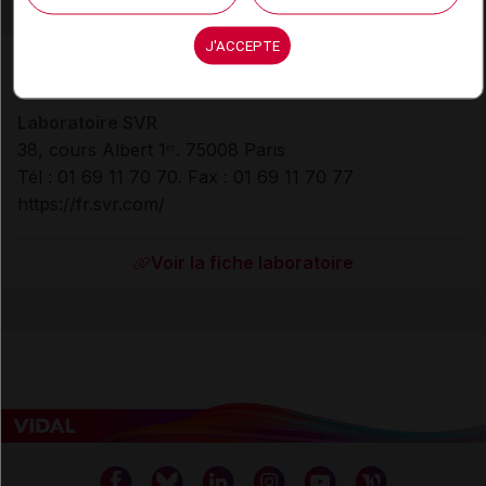
J'ACCEPTE
Laboratoire
Laboratoire SVR
38, cours Albert 1
. 75008 Paris
er
Tél : 01 69 11 70 70. Fax : 01 69 11 70 77
https://fr.svr.com/
Voir la fiche laboratoire