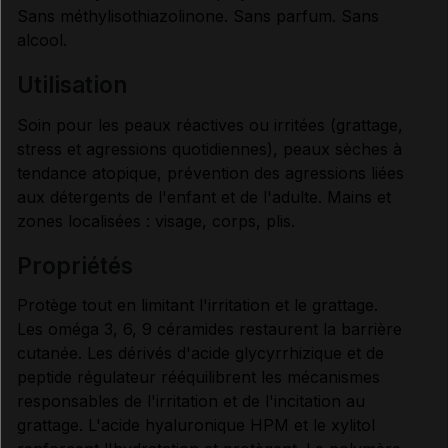
CONSEILS D'UTILISATION
Sans méthylisothiazolinone. Sans parfum. Sans
alcool.
Données administratives
utilisation
Soin pour les peaux réactives ou irritées (grattage,
stress et agressions quotidiennes), peaux sèches à
tendance atopique, prévention des agressions liées
aux détergents de l'enfant et de l'adulte. Mains et
zones localisées : visage, corps, plis.
propriétés
Protège tout en limitant l'irritation et le grattage.
Les oméga 3, 6, 9 céramides restaurent la barrière
cutanée. Les dérivés d'acide glycyrrhizique et de
peptide régulateur rééquilibrent les mécanismes
responsables de l'irritation et de l'incitation au
grattage. L'acide hyaluronique HPM et le xylitol