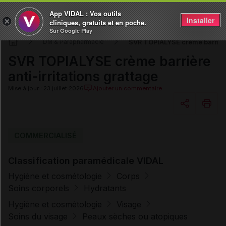
App VIDAL : Vos outils
Installer
×
cliniques, gratuits et en poche.
Sur Google Play
SVR TOPIALYSE crème barrière 
DM & Parapharmacie
SVR TOPIALYSE crème barrière
anti-irritations grattage
Mise à jour : 23 juillet 2026
Ajouter un commentaire
Copier l'url
COMMERCIALISÉ
Classification paramédicale VIDAL
Email
Hygiène et cosmétologie
Corps
Soins corporels
Hydratants
Hygiène et cosmétologie
Visage
Soins du visage
Peaux sèches ou atopiques