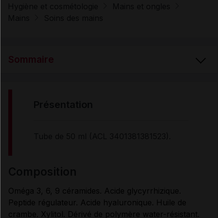
Hygiène et cosmétologie
Mains et ongles
Mains
Soins des mains
Sommaire
PRÉSENTATION
présentation
COMPOSITION
Tube de 50 ml (ACL 3401381381523).
UTILISATION
composition
Oméga 3, 6, 9 céramides. Acide glycyrrhizique.
PROPRIÉTÉS
Peptide régulateur. Acide hyaluronique. Huile de
crambe. Xylitol. Dérivé de polymère water-résistant.