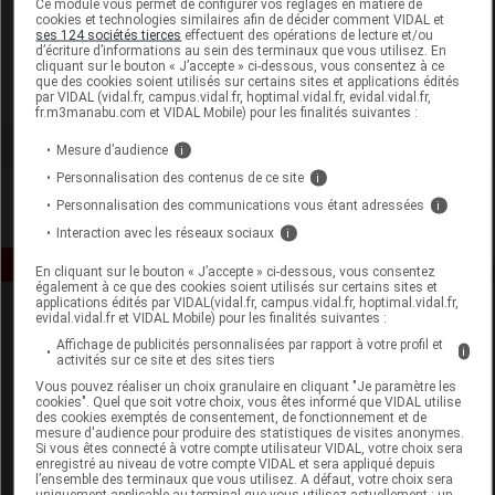
Ce module vous permet de configurer vos réglages en matière de
cookies et technologies similaires afin de décider comment VIDAL et
ses 124 sociétés tierces
effectuent des opérations de lecture et/ou
SVR
d’écriture d’informations au sein des terminaux que vous utilisez. En
cliquant sur le bouton « J’accepte » ci-dessous, vous consentez à ce
que des cookies soient utilisés sur certains sites et applications édités
Voir la fiche laboratoire
par VIDAL (vidal.fr, campus.vidal.fr, hoptimal.vidal.fr, evidal.vidal.fr,
fr.m3manabu.com et VIDAL Mobile) pour les finalités suivantes :
Mesure d’audience
i
Personnalisation des contenus de ce site
i
Personnalisation des communications vous étant adressées
i
Interaction avec les réseaux sociaux
i
En cliquant sur le bouton « J’accepte » ci-dessous, vous consentez
également à ce que des cookies soient utilisés sur certains sites et
applications édités par VIDAL(vidal.fr, campus.vidal.fr, hoptimal.vidal.fr,
evidal.vidal.fr et VIDAL Mobile) pour les finalités suivantes :
Affichage de publicités personnalisées par rapport à votre profil et
i
activités sur ce site et des sites tiers
Vous pouvez réaliser un choix granulaire en cliquant "Je paramètre les
cookies". Quel que soit votre choix, vous êtes informé que VIDAL utilise
des cookies exemptés de consentement, de fonctionnement et de
Espace produit
mesure d'audience pour produire des statistiques de visites anonymes.
Si vous êtes connecté à votre compte utilisateur VIDAL, votre choix sera
enregistré au niveau de votre compte VIDAL et sera appliqué depuis
Boutique
l’ensemble des terminaux que vous utilisez. A défaut, votre choix sera
VIDAL Expert
uniquement applicable au terminal que vous utilisez actuellement : un