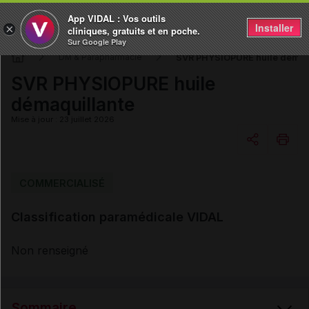
App VIDAL : Vos outils
Installer
×
cliniques, gratuits et en poche.
Sur Google Play
SVR PHYSIOPURE huile démaq
DM & Parapharmacie
SVR PHYSIOPURE huile
démaquillante
Mise à jour : 23 juillet 2026
Copier l'url
COMMERCIALISÉ
Classification paramédicale VIDAL
Email
Non renseigné
Sommaire