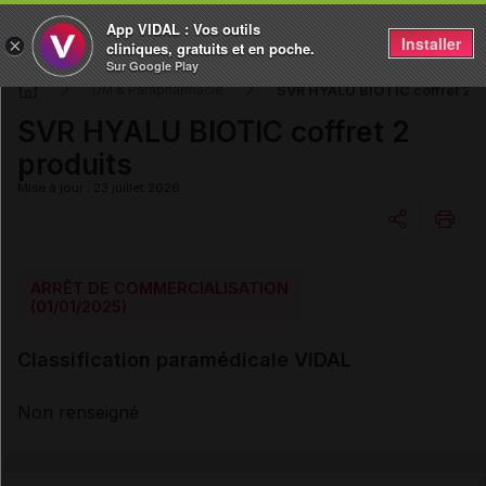
App VIDAL : Vos outils
Installer
×
cliniques, gratuits et en poche.
Sur Google Play
SVR HYALU BIOTIC coffret 2 p
DM & Parapharmacie
SVR HYALU BIOTIC coffret 2
produits
Mise à jour : 23 juillet 2026
Copier l'url
ARRÊT DE COMMERCIALISATION
(01/01/2025)
Email
Classification paramédicale VIDAL
Non renseigné