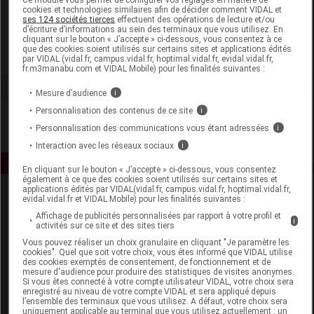
cookies et technologies similaires afin de décider comment VIDAL et
ses 124 sociétés tierces
effectuent des opérations de lecture et/ou
SVR
d’écriture d’informations au sein des terminaux que vous utilisez. En
cliquant sur le bouton « J’accepte » ci-dessous, vous consentez à ce
que des cookies soient utilisés sur certains sites et applications édités
Voir la fiche laboratoire
par VIDAL (vidal.fr, campus.vidal.fr, hoptimal.vidal.fr, evidal.vidal.fr,
fr.m3manabu.com et VIDAL Mobile) pour les finalités suivantes :
Mesure d’audience
i
Personnalisation des contenus de ce site
i
Personnalisation des communications vous étant adressées
i
Interaction avec les réseaux sociaux
i
En cliquant sur le bouton « J’accepte » ci-dessous, vous consentez
également à ce que des cookies soient utilisés sur certains sites et
applications édités par VIDAL(vidal.fr, campus.vidal.fr, hoptimal.vidal.fr,
evidal.vidal.fr et VIDAL Mobile) pour les finalités suivantes :
Affichage de publicités personnalisées par rapport à votre profil et
i
activités sur ce site et des sites tiers
Vous pouvez réaliser un choix granulaire en cliquant "Je paramètre les
cookies". Quel que soit votre choix, vous êtes informé que VIDAL utilise
des cookies exemptés de consentement, de fonctionnement et de
Espace produit
mesure d'audience pour produire des statistiques de visites anonymes.
Si vous êtes connecté à votre compte utilisateur VIDAL, votre choix sera
Boutique
enregistré au niveau de votre compte VIDAL et sera appliqué depuis
l’ensemble des terminaux que vous utilisez. A défaut, votre choix sera
VIDAL Expert
uniquement applicable au terminal que vous utilisez actuellement : un