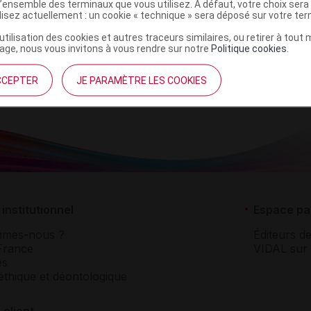
l’ensemble des terminaux que vous utilisez. A défaut, votre choix ser
 = 1,5M & <
ilisez actuellement : un cookie « technique » sera déposé sur votre te
20M,URGO
’utilisation des cookies et autres traceurs similaires, ou retirer à tou
EALTHCARE
ge, nous vous invitons à vous rendre sur notre
Politique cookies
.
CCEPTER
JE PARAMÈTRE LES COOKIES
institutionnel
Espace pa
mmes-nous ?
Éditeurs de
France
VIDAL sur 
es
éthique et déontologique