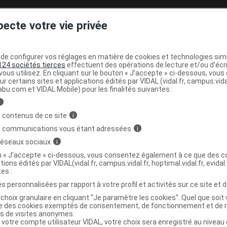
pecte votre vie privée
et tubulaire extensible genou jambe T5,5
C
e configurer vos réglages en matière de cookies et technologies simil
6599305
124 sociétés tierces
effectuent des opérations de lecture et/ou d’écr
3401065993059
ous utilisez. En cliquant sur le bouton « J’accepte » ci-dessous, vou
ur certains sites et applications édités par VIDAL (vidal.fr, campus.vidal.
3664492021546
abu.com et VIDAL Mobile) pour les finalités suivantes :
r
Urgo Healthcare
i
 contenus de ce site
i
s communications vous étant adressées
i
 réseaux sociaux
i
Code
Nature
Type de
ésignation
re
prestation
prestation
prestation
on « J’accepte » ci-dessous, vous consentez également à ce que des co
tions édités par VIDAL(vidal.fr, campus.vidal.fr, hoptimal.vidal.fr, evidal.
tes :
s personnalisées par rapport à votre profil et activités sur ce site et d
ANS., FILET
choix granulaire en cliquant "Je paramètre les cookies". Quel que soit 
BULAIRE DE
ise des cookies exemptés de consentement, de fonctionnement et de 
MAINTIEN,
es de visites anonymes.
 votre compte utilisateur VIDAL, votre choix sera enregistré au nivea
OULEAU, >
PAN
pansements
Achat