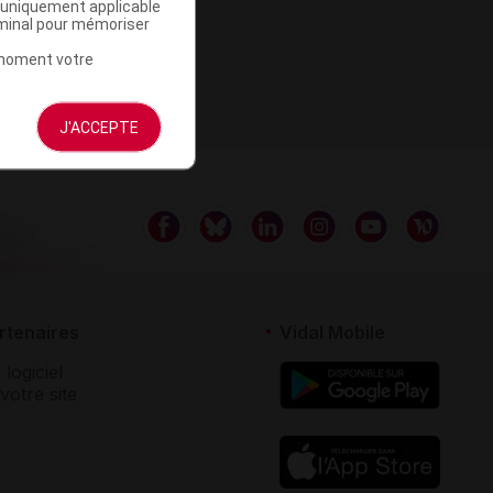
a uniquement applicable
rminal pour mémoriser
t moment votre
J'ACCEPTE
rtenaires
Vidal Mobile
 logiciel
votre site