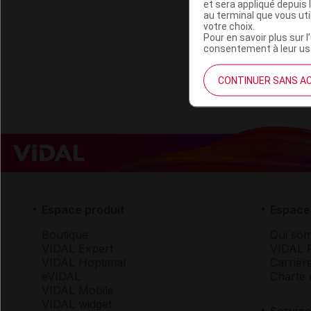
et sera appliqué depuis 
OU
au terminal que vous ut
votre choix.
Pour en savoir plus sur l
H
consentement à leur usa
CONTINUER SANS A
Espace produit
Espace 
Boutique
Qui so
VIDAL Expert
VIDAL 
VIDAL Hoptimal
Carrièr
eVIDAL
Charte 
VIDAL Mobile
VIDAL widget