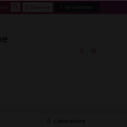
ités
S'inscrire
Se connecter
Rechercher
be
Copier l'url
Email
Laboratoire